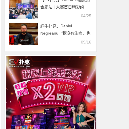
合肥站 | 大赛首日精彩纷
呈，霸都杯291人次参赛72
04/25
人晋级，李有侃、樊喆分别
蜗牛扑克：Daniel
领跑
Negreanu: “我没有生病，也
没有服用类固醇”
09/16