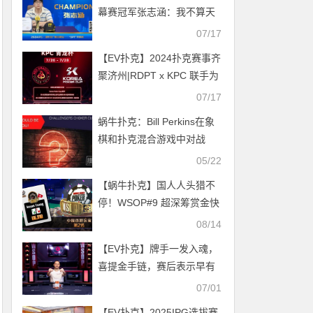
幕赛冠军张志涵：我不算天
赋型选手
07/17
【EV扑克】2024扑克赛事齐
聚济州|RDPT x KPC 联手为
青龙赛增加额外奖励！
07/17
蜗牛扑克：Bill Perkins在象
棋和扑克混合游戏中对战
Staples
05/22
【蜗牛扑克】国人人头猎不
停！WSOP#9 超深筹赏金快
速赛 让知名主播告诉你何谓
08/14
「大杀四方」
【EV扑克】牌手一发入魂，
喜提金手链，赛后表示早有
预感
07/01
【EV扑克】2025IPG选拔赛