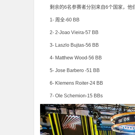
剩余的6名参赛者分别来自6个国家，他
1- 周全-60 BB
2- 2-Joao Vieira-57 BB
3- Laszlo Bujtas-56 BB
4- Matthew Wood-56 BB
5- Jose Barbero -51 BB
6- Klemens Roiter-24 BB
7- Ole Schemion-15 BBs