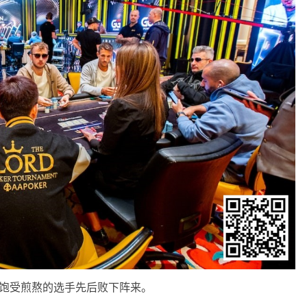
位饱受煎熬的选手先后败下阵来。