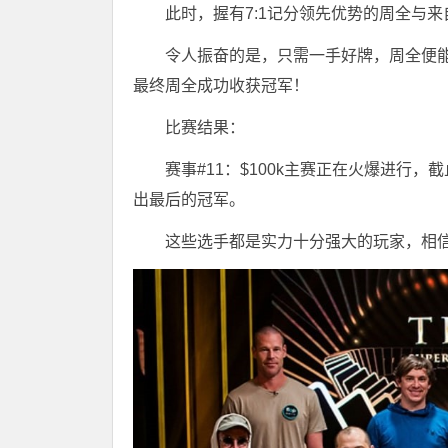
此时，握有7:1记分领先优势的周全与来自
令人振奋的是，只需一手好牌，周全便
最终周全成功收获冠军！
比赛结果：
赛事#11：$100k主赛正在火爆进行
出最后的冠军。
这些选手都是实力十分强大的玩家，相