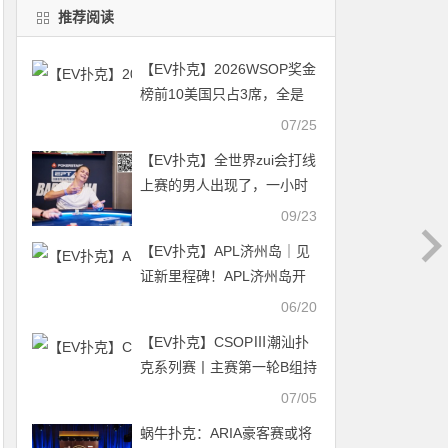
推荐阅读
【EV扑克】2026WSOP奖金
榜前10美国只占3席，全是
“千万级”大佬！
07/25
【EV扑克】全世界zui会打线
上赛的男人出现了，一小时
拿到两个WCOOP冠军
09/23
【EV扑克】APL济州岛｜见
证新里程碑！APL济州岛开
幕赛热血破局，多重福利豪
06/20
礼助力直通WSOP国际巅峰
【EV扑克】CSOPⅢ潮汕扑
殿堂！
克系列赛丨主赛第一轮B组持
续火爆，熊文鑫领跑，战队
07/05
积分榜初现峥嵘
蜗牛扑克：ARIA豪客赛或将