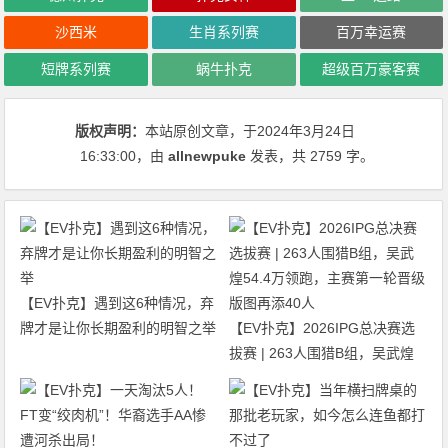
沙西米
生肖系列赛
百万幸运赛
短牌系列赛
蜗牛扑克
超级百万豪客赛
版权声明：
本站原创文章，于2024年3月24日
16:33:00
，由
allnewpuke
发表，共 2759 字。
【EV扑克】遇到这6种情况，弃
牌才是让你长期盈利的明智之举
【EV扑克】2026IPG总决赛选
拔赛 | 263人围猎B组，吴武煌
54.4万领跑，主赛第一轮晋级版
图再添40人