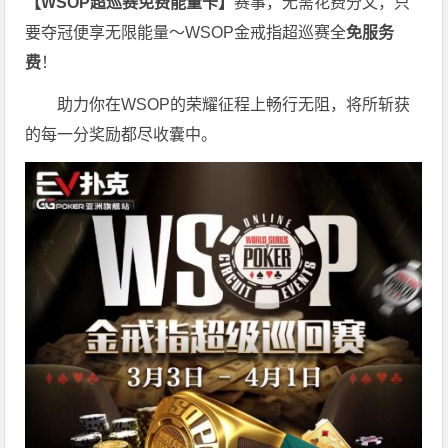
【WSOP超巡赛免费能量卡】
赛事，无需花费分文，只
要夺冠便享无限能量～WSOP金戒指超巡赛全
免服务
费
！
助力你在WSOP的荣耀征程上畅行无阻，将所斩获
的每一分奖励都尽收囊中。