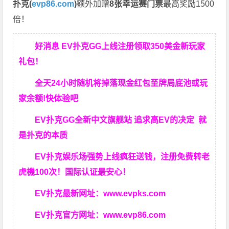
扑克(
evp86.com
)
额外加赠
8张幸运赛门票
最高奖励1500
倍！
好消息 EV扑克GG上线注册领取350美金新玩家
礼包！
全天24小时随机将掉落现金红包至牌局底池或玩
家余额!快体验吧
EV扑克GG
全新中文旗舰站
追求高EV
的决定
就
是扑克的本质
EV扑克娱乐场强势上线疯狂送钱，注册免费转老
虎機100次！国际认证最安心！
EV扑克最新网址：
www.evpks.com
EV扑克官方网址：
www.evp86.com