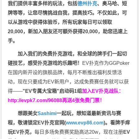
我们提供丰富多样的玩法，包括
德州扑克
、奥马哈、短
牌等等，让您尽情挑战自我，提高技巧。不仅如此，
可
以从游戏中获得体验币，所有玩家每日可以领取
20,000，新加入朋友还可额外获得20,000，助您迅速上
手。
加入我们的免费扑克游戏，和全球的牌手们一起切
磋技艺，感受扑克游戏的乐趣吧！
EV扑克作为GGPoker
在国内新开设的旗舰品牌，每月不断推出福利反馈活
动，现在只要成为EV新用户，达成免费赛任务就可以获
得——
"EV专属大宝箱"启动码1组
加入EV扑克战队：
http://evpk7.com/96088
再送4张免费门票！
想跟美女
Sashimi
一起玩，
想知道最新资讯与赛
程，
敬请锁定EV扑克官网(
www.evp86.com
)。
看牌手痒
玩EV扑克，
每日多场免费赛奖励高达20w，现在注册
EV