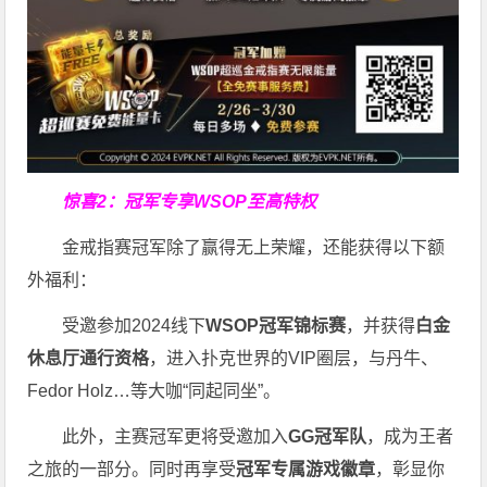
惊喜2：冠军专享WSOP至高特权
金戒指赛冠军除了赢得无上荣耀，还能获得以下额
外福利：
受邀参加2024线下
WSOP冠军锦标赛
，并获得
白金
休息厅通行资格
，进入扑克世界的VIP圈层，与丹牛、
Fedor Holz…等大咖“同起同坐”。
此外，主赛冠军更将受邀加入
GG冠军队
，成为王者
之旅的一部分。同时再享受
冠军专属游戏徽章
，彰显你