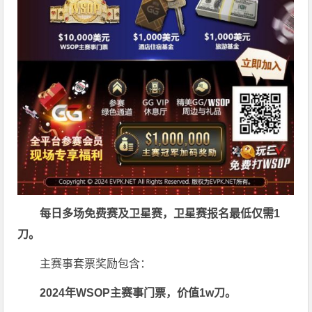
每日多场免费赛及卫星赛，卫星赛报名最低仅需
1
刀
。
主赛事套票奖励包含：
2024年WSOP主赛事门票，价值
1w刀
。