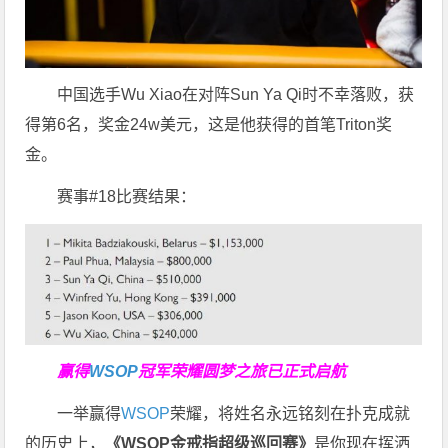
中国选手Wu Xiao在对阵Sun Ya Qi时不幸落败，获
得第6名，奖金24w美元，这是他获得的首笔Triton奖
金。
赛事#18比赛结果：
赢得
WSOP
冠军荣耀
圆梦之旅已正式启航
一举赢得
WSOP
荣耀，将姓名永远铭刻在扑克成就
的历史上，
《WSOP金戒指超级巡回赛》
是你现在挥洒