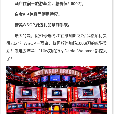
酒店住宿＋旅游基金，总价值2,000刀。
白金VIP休息厅使用特权。
精美WSOP周边礼品拿到手软。
最爽的是，假如你最终以“往维加斯之路”资格顺利赢
得2024年WSOP主赛事，将再额外加码
100w刀
的疯狂奖
励！就连去年拿1,210w刀的冠军Daniel Weinman都惊呆
了！