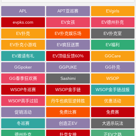
APL
APT亚巡赛
EVgirls
evpks.com
EV女孩
EV德州扑克
EV扑克
EV扑克娱乐场
EV扑克室
EV扑克小游戏
EV疯狂送票
EV福利
EV邀请有礼
EV顶级反馈60%
GGCare
GGpoker
GGPUKE
GG扑克
GG春季狂欢赛
Sashimi
WSOP
WSOP冬巡赛
WSOP金手链
WSOP金手链战报
WSOP高手过招
丹牛也疯狂逆转胜
优惠活动
促销活动
免费比赛
免费赛
冬巡赛
创造正EV
大逃杀玩法
德州扑克
扑克女神
正EV之路