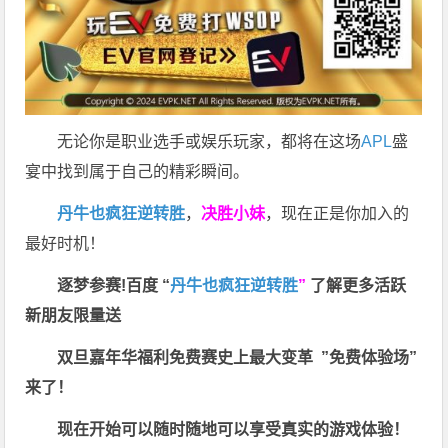
无论你是职业选手或娱乐玩家，都将在这场
APL
盛
宴中找到属于自己的精彩瞬间。
丹牛也疯狂逆转胜
，
决胜小妹
，现在正是你加入的
最好时机！
逐梦参赛!百度 “
丹牛也疯狂逆转胜
”
了解更多
活跃
新朋友限量送
双旦嘉年华福利
免费赛史上最大变革
”免费体验场”
来了！
现在开始可以随时随地可以享受真实的游戏体验！