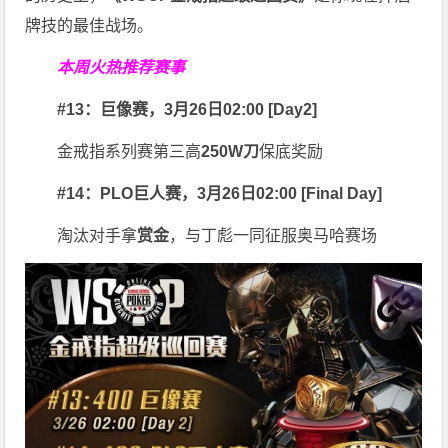
牌技的最佳战场。
本周火热推荐赛事
#13：巨像赛，3月26日02:00 [Day2]
金戒指系列赛第三高
250W刀
保底奖励
#14：PLO巨人赛，3月26日02:00 [Final Day]
淘汰对手拿
赏金
，与丁彪一同征服奥马哈赛场