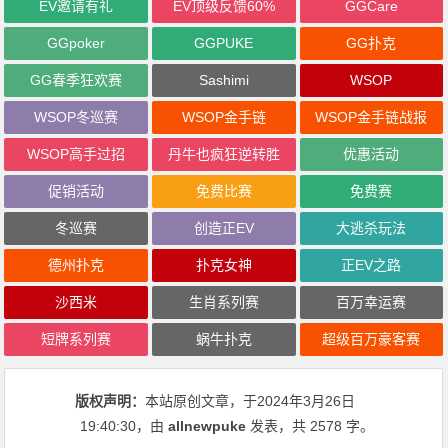
EV邀请有礼
EV顶级反馈60%
GGCare
GGpoker
GGPUKE
GG扑克
GG春季狂欢赛
Sashimi
WSOP
WSOP冬巡赛
WSOP金手链
WSOP金手链战报
WSOP高手过招
丹牛也疯狂逆转胜
优惠活动
促销活动
免费比赛
免费赛
冬巡赛
创造正EV
大逃杀玩法
德州扑克
扑克女神
正EV之路
沙西米
生肖系列赛
百万幸运赛
短牌系列赛
蜗牛扑克
超级百万豪客赛
版权声明：
本站原创文章，于2024年3月26日
19:40:30
，由
allnewpuke
发表，共 2578 字。