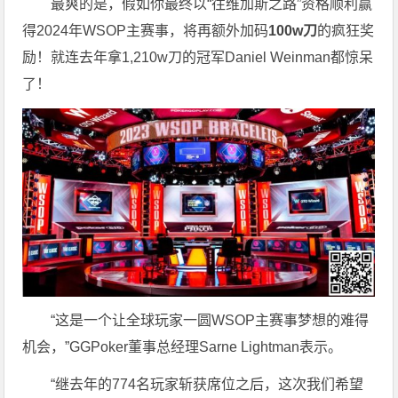
最爽的是，假如你最终以“往维加斯之路”资格顺利赢
得2024年WSOP主赛事，将再额外加码
100w刀
的疯狂奖
励！就连去年拿1,210w刀的冠军Daniel Weinman都惊呆
了！
“这是一个让全球玩家一圆WSOP主赛事梦想的难得
机会，”GGPoker董事总经理Sarne Lightman表示。
“继去年的774名玩家斩获席位之后，这次我们希望