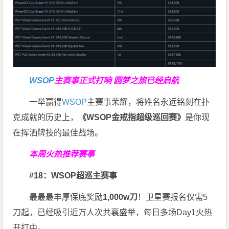
WSOP
主赛事正式打响
圆梦之旅已经启航
一举赢得
WSOP
主赛事荣耀，将姓名永远铭刻在扑
克成就的历史上，
《WSOP金戒指超级巡回赛》
是你现
在挥洒牌技的最佳战场。
本周火热推荐赛事
#18：WSOP超巡主赛事
最最最丰厚保底奖励
1,000w刀
！卫星赛报名仅需5
刀起，已经吸引近万人次共襄盛举，每日多场Day1火热
开打中。