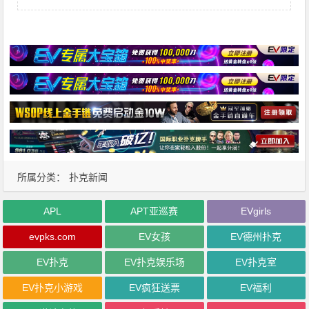
所属分类：
扑克新闻
APL
APT亚巡赛
EVgirls
evpks.com
EV女孩
EV德州扑克
EV扑克
EV扑克娱乐场
EV扑克室
EV扑克小游戏
EV疯狂送票
EV福利