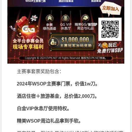
主赛事套票奖励包含：
2024年WSOP主赛事门票，价值
1w刀
。
酒店住宿＋旅游基金，总价值2,000刀。
白金VIP休息厅使用特权。
精美WSOP周边礼品拿到手软。