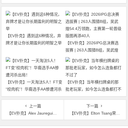
【EV扑克】遇到这6种情况，弃
牌才是让你长期盈利的明智之举
【EV扑克】2026IPG总决赛选
拔赛 | 263人围猎B组，吴武煌
54.4万领跑，主赛第一轮晋级版
图再添40人
【EV扑克】一天淘汰5人！FT变
【EV扑克】当年横扫牌桌的那
“绞肉机”！华裔选手AA惨遭河杀
批老玩家，如今怎么连鱼都打不
出局！
过了
上一篇
下一篇
【EV扑克】Alex Jauregui疯狂崛起成新兴cash明星并得到Polk高度赞赏
【EV扑克】Elton Tsang荣登济州岛最大赢家榜首
文