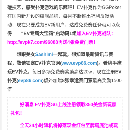
磋技艺，感受扑克游戏的乐趣吧！
EV扑克作为GGPoker
在国内新开设的旗舰品牌，每月不断推出福利反馈活
动，现在只要成为EV新用户，达成免费赛任务就可以获
得——
"EV专属大宝箱"启动码1组
加入EV扑克战队：
http://evpk7.com/96088
再送4张免费门票！
想跟美女
Sashimi
一起玩，
想知道最新资讯与赛
程，
敬请锁定EV扑克官网(
www.evp86.com
)。
看牌手痒
玩EV扑克，
每日多场免费赛奖励高达20w，现在注册
EV
扑克(
evp86.com
)
额外加赠
8张幸运赛门票
最高奖励1500
倍！
好消息 EV扑克GG上线注册领取350美金新玩家
礼包！
全天24小时随机将掉落现金红包至牌局底池或玩