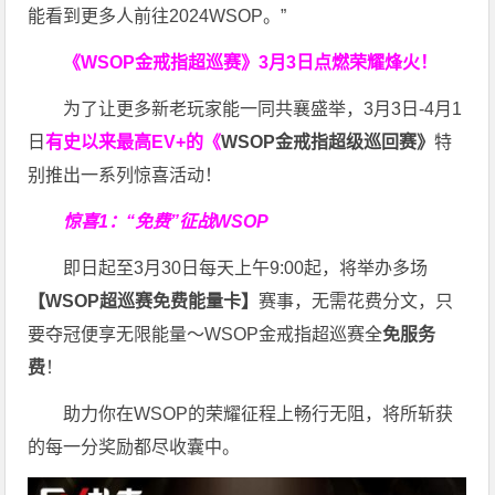
能看到更多人前往2024WSOP。”
《WSOP金戒指超巡赛》
3月3日点燃荣耀烽火！
为了让更多新老玩家能一同共襄盛举，3月3日-4月1
日
有史以来最高EV+的《
WSOP金戒指超级巡回赛》
特
别推出一系列惊喜活动！
惊喜1：“免费”征战WSOP
即日起至3月30日每天上午9:00起，将举办多场
【WSOP超巡赛免费能量卡】
赛事，无需花费分文，只
要夺冠便享无限能量～WSOP金戒指超巡赛全
免服务
费
！
助力你在WSOP的荣耀征程上畅行无阻，将所斩获
的每一分奖励都尽收囊中。