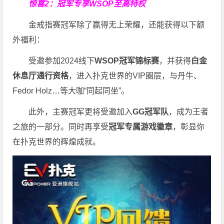
惊喜2：冠军专享WSOP至高特权
金戒指赛冠军除了赢得无上荣耀，还能获得以下额
外福利：
受邀参加2024线下
WSOP冠军锦标赛
，并获得
白金
休息厅通行资格
，进入扑克世界的VIP圈层，与丹牛、
Fedor Holz…等大咖“同起同坐”。
此外，主赛冠军更将受邀加入
GG冠军队
，成为王者
之旅的一部分。同时再享受
冠军专属游戏徽章
，彰显你
在扑克世界的辉煌成就。