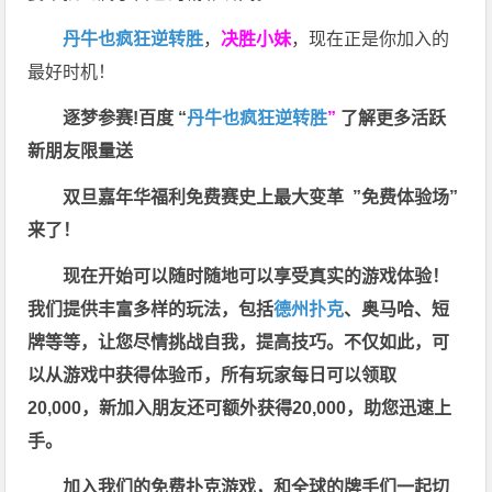
丹牛也疯狂逆转胜
，
决胜小妹
，现在正是你加入的
最好时机！
逐梦参赛!百度 “
丹牛也疯狂逆转胜
”
了解更多
活跃
新朋友限量送
双旦嘉年华福利
免费赛史上最大变革
”免费体验场”
来了！
现在开始可以随时随地可以享受真实的游戏体验！
我们提供丰富多样的玩法，包括
德州扑克
、奥马哈、短
牌等等，让您尽情挑战自我，提高技巧。不仅如此，
可
以从游戏中获得体验币，所有玩家每日可以领取
20,000，新加入朋友还可额外获得20,000，助您迅速上
手。
加入我们的免费扑克游戏，和全球的牌手们一起切