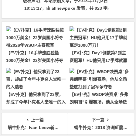
版权声明：
本站原创文章，于2018年11月3日
19:13:17
，由
allnewpuke
发表，共 923 字。
【EV扑克】16手牌速胜独揽
【EV扑克】Day1倒数第2到主
1000万美金！22岁美国小将夺
赛冠军！HU他只用17手牌就赢
得2026年WSOP主赛冠军
走1000万刀！
【EV扑克】他只拿到了23票，
【EV扑克】WSOP决赛桌“多弗
却成了今年扑克名人堂唯一的入
朗明哥”引爆赛场，他从全场垫
选者
底打到了冠军争夺者
上一篇
下一篇
蜗牛扑克：Ivan Leow斩获€100,000 WSOPE LEON豪客赛冠军，入账€1,251,455
蜗牛扑克：2018 濟洲紅龍盃（济州红龙杯） – 第29届红龙杯官方赛程 首发