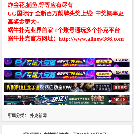
炸金花,捕鱼,等等应有尽有
GG国际厅 全新百万靓牌头奖上线! 中奖概率更
高奖金更大~
蜗牛扑克业界首家 1个账号通玩多个扑克平台
蜗牛扑克官方网址：http://www.allnew366.com
所属分类：
扑克新闻