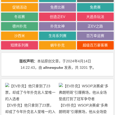
促销活动
免费比赛
免费赛
冬巡赛
创造正EV
大逃杀玩法
德州扑克
扑克女神
正EV之路
沙西米
生肖系列赛
百万幸运赛
短牌系列赛
蜗牛扑克
超级百万豪客赛
版权声明：
本站原创文章，于2024年4月14日
14:22:43
，由
allnewpuke
发表，共 3201 字。
【EV扑克】他只拿到了23票，
【EV扑克】WSOP决赛桌“多弗
却成了今年扑克名人堂唯一的入
朗明哥”引爆赛场，他从全场垫