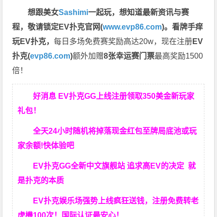
想跟美女
Sashimi
一起玩，
想知道最新资讯与赛
程，
敬请锁定EV扑克官网(
www.evp86.com
)。
看牌手痒
玩EV扑克，
每日多场免费赛奖励高达20w，现在注册
EV
扑克(
evp86.com
)
额外加赠
8张幸运赛门票
最高奖励1500
倍！
好消息 EV扑克GG上线注册领取350美金新玩家
礼包！
全天24小时随机将掉落现金红包至牌局底池或玩
家余额!快体验吧
EV扑克GG
全新中文旗舰站
追求高EV
的决定
就
是扑克的本质
EV扑克娱乐场强势上线疯狂送钱，注册免费转老
虎機100次！国际认证最安心！