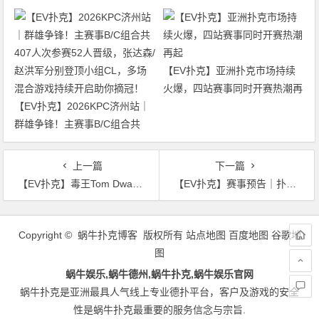
选者
底打到了冠军争夺者
【EV扑克】亚洲扑克市场持续
火爆，四站赛事同时开赛热潮再
【EV扑克】2026KPC济州站｜
起
群雄争锋！主赛事B/C组合共
407人次参赛52人晋级，张达森/
赵洪军分别登顶小组CL，多场
上一篇
下一篇
混合游戏持续开启助你摘冠！
【EV扑克】毒王Tom Dwan即将参加HCL百万买入cash游戏
【EV扑克】赛事预告｜扑克之梦10越南站赛程公布 各路选手将云集会安
文
章
Copyright © 蜗牛扑克博客 版权所有
站点地图
百度地图
谷歌地
导
图
航
蜗牛娱乐,蜗牛德州,蜗牛扑克,蜗牛娱乐官网
蜗牛扑克是亚洲最具人气线上专业德扑平台，客户及游戏的安全
性是蜗牛扑克最重要的服务信念与宗旨.