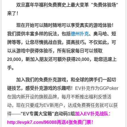
双旦嘉年华福利
免费赛史上最大变革
”免费体验场”
来了！
现在开始可以随时随地可以享受真实的游戏体验！
我们提供丰富多样的玩法，包括
德州扑克
、奥马哈、短
牌等等，让您尽情挑战自我，提高技巧。不仅如此，
可
以从游戏中获得体验币，所有玩家每日可以领取
20,000，新加入朋友还可额外获得20,000，助您迅速上
手。
加入我们的免费扑克游戏，和全球的牌手们一起切
磋技艺，感受扑克游戏的乐趣吧！
EV扑克作为GGPoker
在国内新开设的旗舰品牌，每月不断推出福利反馈活
动，现在只要成为EV新用户，达成免费赛任务就可以获
得——
"EV专属大宝箱"启动码1组
加入EV扑克战队：
http://evpk7.com/96088
再送4张免费门票！