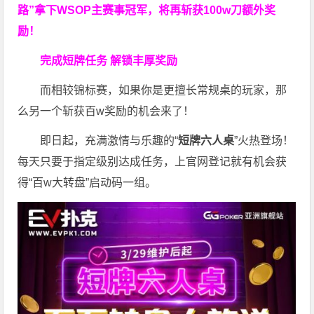
路”拿下WSOP主赛事冠军，将再斩获
100w刀
额外奖
励！
完成短牌任务 解锁丰厚奖励
而相较锦标赛，如果你是更擅长常规桌的玩家，那
么另一个斩获百w奖励的机会来了！
即日起，充满激情与乐趣的“
短牌六人桌
”火热登场！
每天只要于指定级别达成任务，上官网登记就有机会获
得“百w大转盘”启动码一组。