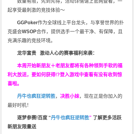
数量有限，先到先得，活动详情请上官网查看，一
起享受最刺激的竞技体验～
GGPoker
作为全球线上平台龙头，与享誉世界的扑
克盛会
WSOP
合作，提供选手一个最干净、有保障，且
充满乐趣的竞技环境。
龙华富贵 激动人心的赛事福利来袭：
本周开始新朋友＋老朋友都将有各种领到手软的福
利大放送，要如何获得!?登入游戏中查看有没有收到惊
喜啦。
丹牛也疯狂逆转胜
，
决胜小妹
，现在正是你加入的
最好时机！
逐梦参赛!百度 “
丹牛也疯狂逆转胜
”
了解更多
活跃
新朋友限量送