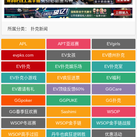
所属分类：
扑克新闻
APL
APT亚巡赛
EVgirls
evpks.com
EV女孩
EV德州扑克
EV扑克
EV扑克娱乐场
EV扑克室
EV扑克小游戏
EV疯狂送票
EV福利
EV邀请有礼
EV顶级反馈60%
GGCare
GGpoker
GGPUKE
GG扑克
GG春季狂欢赛
Sashimi
WSOP
WSOP冬巡赛
WSOP金手链
WSOP金手链战报
WSOP高手过招
丹牛也疯狂逆转胜
优惠活动