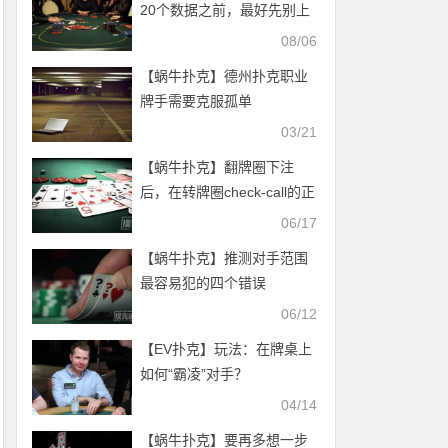
20个数据之前，最好先别上
桌
08/06
【蜗牛扑克】德州扑克职业
牌手需要克服孤单
03/21
【蜗牛扑克】翻牌圈下注
后，在转牌圈check-call的正
确操作指南
06/17
【蜗牛扑克】推测对手范围
最容易犯的四个错误
06/12
【EV扑克】玩法：在牌桌上
如何“霸凌”对手？
04/14
【蜗牛扑克】要再多想一步