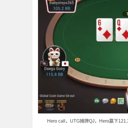
Hero call，UTG摊牌QJ，Hero赢下121