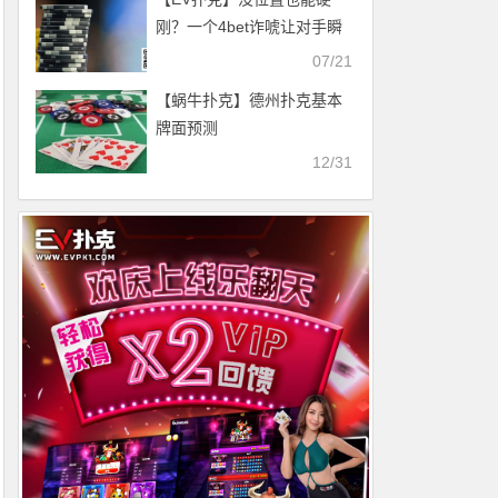
刚？一个4bet诈唬让对手瞬
间怀疑人生
07/21
【蜗牛扑克】德州扑克基本
牌面预测
12/31