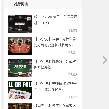
推荐阅读
蜗牛扑克VIP每日一手牌局解
析三（上）
11/03
【EV扑克】教学：为什么拿
到好牌时要连着过牌两次？
03/31
【EV扑克】牌局分析：超对
的奇怪路线
07/02
【EV扑克】KK翻前遭遇6bet
全下，你会弃牌吗？
11/22
【EV扑克】教学：在掌握这