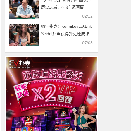
历史之最，81岁“迈阿密”
John Cernuto进入临终关怀
02/12
蜗牛扑克：Konnikova从Erik
Seidel那里获得扑克速成课
程。
07/03