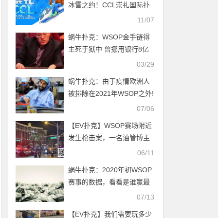
冰雪之约！CCL崇礼国际扑
克大赛赛事发布（11月25
11/07
日-30日）
蜗牛扑克：WSOP金手链得
主死于狱中 曾挪用银行8亿
美元公款
03/29
蜗牛扑克：由于疫情欧洲人
被排除在2021年WSOP之外!
07/06
【EV扑克】WSOP赛场附近
发生枪击案，一名油管博主
被逮捕
06/11
蜗牛扑克：2020年初WSOP
赛事的数据，看看是谁赢最
多？
07/13
【EV扑克】我们需要玩多少