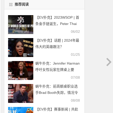
推荐阅读
【EV扑克】2023WSOP | 首
条金手链诞生，Peter Thai
获得娱乐场员工赛冠军
06/02
【EV扑克】话题 | 2024年最
伟大的英雄跟注？
01/25
蜗牛扑克：Jennifer Harman
呼吁女性玩家在牌桌上要
狠，不要太敏感！
07/08
蜗牛扑克：前高额桌职业选
手Brad Booth失踪，情况令
人担忧
08/08
【EV扑克】赛事新闻 | 共赴