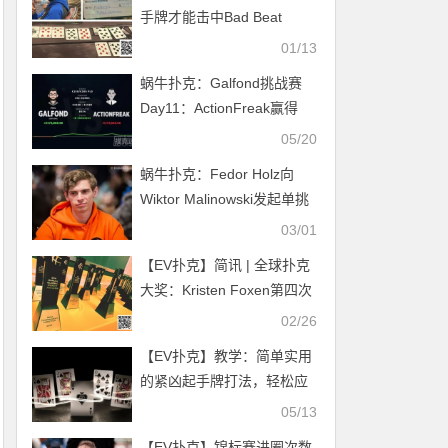
手牌才能击中Bad Beat
Jackpot（爆冷奖池）？
01/13
蜗牛扑克：Galfond挑战赛
Day11：ActionFreak赢得
€23,363.64
05/20
蜗牛扑克：Fedor Holz向
Wiktor Malinowski发起单挑
挑战
03/01
【EV扑克】简讯 | 全球扑克
大奖：Kristen Foxen第四次
赢得GPI 年度最佳女性玩家
02/26
【EV扑克】教学：简单实用
的紧凶起手牌打法，轻松应
对90%的翻牌面
05/13
【EV扑克】锦标赛进圈次数