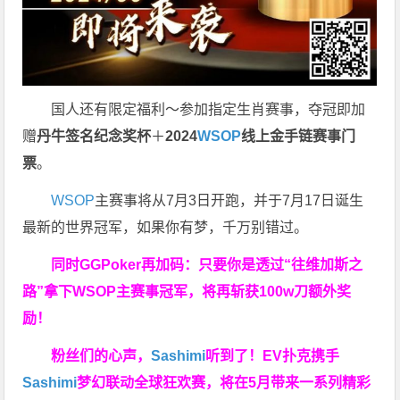
国人还有限定福利～参加指定生肖赛事，夺冠即加
赠
丹牛签名纪念奖杯
＋
2024
WSOP
线上金手链赛事门
票
。
WSOP
主赛事将从7月3日开跑，并于7月17日诞生
最新的世界冠军，如果你有梦，千万别错过。
同时GGPoker再加码：只要你是透过“往维加斯之
路”拿下WSOP主赛事冠军，将再斩获
100w刀
额外奖
励！
粉丝们的心声，
Sashimi
听到了！EV扑克携手
Sashimi
梦幻联动全球狂欢赛，将在5月带来一系列精彩