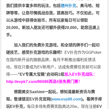
我们提供丰富多样的玩法，包括
德州扑克
、奥马哈、短
牌等等，让您尽情挑战自我，提高技巧。不仅如此，
可
以从游戏中获得体验币，所有玩家每日可以领取
20,000，新加入朋友还可额外获得20,000，助您迅速上
手。
加入我们的免费扑克游戏，和全球的牌手们一起切
磋技艺，感受扑克游戏的乐趣吧！
EV扑克作为GGPoker
在国内新开设的旗舰品牌，每月不断推出福利反馈活
动，现在只要成为EV新用户，达成免费赛任务就可以获
得——
"EV专属大宝箱"启动码1组
加入EV扑克战队：
http://evpk7.com/96088
再送4张免费门票！
想跟美女Sashimi一起玩，
想知道最新资讯与赛
程，
敬请锁定EV扑克官网(
www.evp86.com
)。
看牌手痒
玩EV扑克，
每日多场免费赛奖励高达20w，现在注册
EV