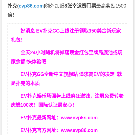
扑克(
evp86.com
)
额外加赠
8张幸运赛门票
最高奖励1500
倍！
好消息 EV扑克GG上线注册领取350美金新玩家
礼包！
全天24小时随机将掉落现金红包至牌局底池或玩
家余额!快体验吧
EV扑克GG
全新中文旗舰站
追求高EV
的决定
就
是扑克的本质
EV扑克娱乐场强势上线疯狂送钱，注册免费转老
虎機100次！国际认证最安心！
EV扑克最新网址：
www.evpks.com
EV扑克官方网址：
www.evp86.com