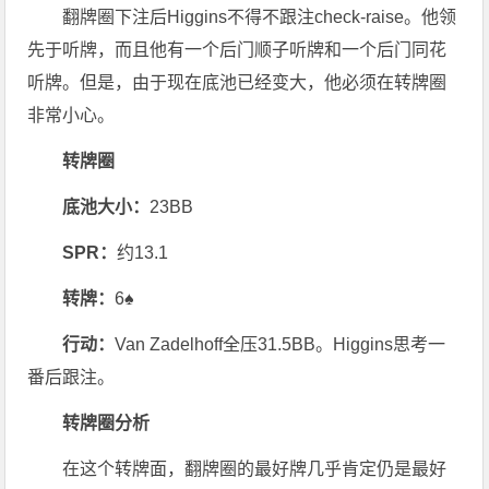
翻牌圈下注后Higgins不得不跟注check-raise。他领
先于听牌，而且他有一个后门顺子听牌和一个后门同花
听牌。但是，由于现在底池已经变大，他必须在转牌圈
非常小心。
转牌圈
底池大小：
23BB
SPR：
约13.1
转牌：
6♠
行动：
Van Zadelhoff全压31.5BB。Higgins思考一
番后跟注。
转牌圈分析
在这个转牌面，翻牌圈的最好牌几乎肯定仍是最好