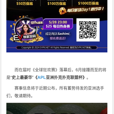
而在届时《全球狂欢赛》落幕后，6月接踵而至的将
是“
史上最豪华
”
《
APL
亚洲扑克扑克联盟杯》
。
赛事信息将于近期公布，所有蓄势待发的亚洲选手
们，敬请期待。