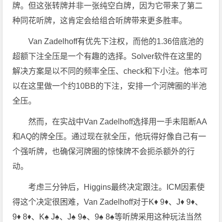
牌。但这张转牌并非一张纯空白牌，因为它带来了第二
种同花听牌，这肯定会给组合听牌带来更多胜率。
Van Zadelhoff有优先下注权，而他的1.36倍底池的
超额下注全压是一个有趣的选择。Solver软件在这里的
解决方案是以不同的频率全压、check和下小注。他本可
以在这里做一个约10BB的下注，安排一个河牌圈的半池
全压。
然而，在实战中Van Zadelhoff选择用一手未阻断AA
和AQ的牌全压。通过现在就全压，他玩得好像自己有一
个强听牌，也确保河牌圈的惊悚牌不会扼杀额外的行
动。
考虑三分钟后，Higgins最终决定跟注。ICM因素使
得这个决定很困难，Van Zadelhoff对于K♦ 9♦、J♦ 9♦、
9♦ 8♦、K♠ J♠、J♠ 9♠、9♠ 8♠等听牌采用这种玩法当然