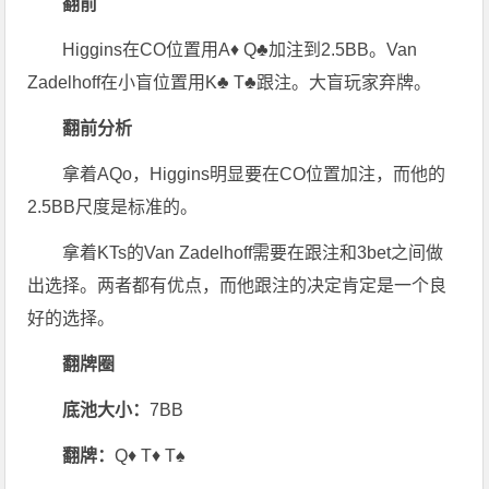
翻前
Higgins在CO位置用A♦ Q♣加注到2.5BB。Van
Zadelhoff在小盲位置用K♣ T♣跟注。大盲玩家弃牌。
翻前分析
拿着AQo，Higgins明显要在CO位置加注，而他的
2.5BB尺度是标准的。
拿着KTs的Van Zadelhoff需要在跟注和3bet之间做
出选择。两者都有优点，而他跟注的决定肯定是一个良
好的选择。
翻牌圈
底池大小：
7BB
翻牌：
Q♦ T♦ T♠