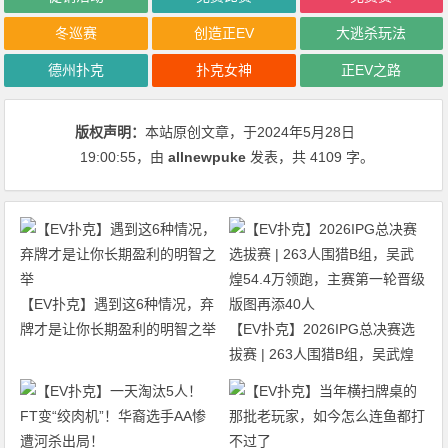
冬巡赛
创造正EV
大逃杀玩法
德州扑克
扑克女神
正EV之路
版权声明：
本站原创文章，于2024年5月28日
19:00:55
，由
allnewpuke
发表，共 4109 字。
【EV扑克】遇到这6种情况，弃
牌才是让你长期盈利的明智之举
【EV扑克】2026IPG总决赛选
拔赛 | 263人围猎B组，吴武煌
54.4万领跑，主赛第一轮晋级版
图再添40人