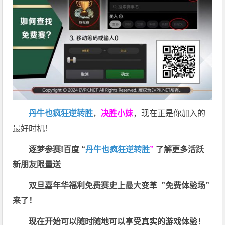
丹牛也疯狂逆转胜
，
决胜小妹
，现在正是你加入的
最好时机！
逐梦参赛!百度 “
丹牛也疯狂逆转胜
”
了解更多
活跃
新朋友限量送
双旦嘉年华福利
免费赛史上最大变革
”免费体验场”
来了！
现在开始可以随时随地可以享受真实的游戏体验！