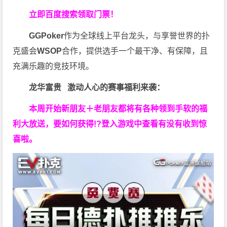
立即百度搜索领取门票！
GGPoker
作为全球线上平台龙头，与享誉世界的扑
克盛会
WSOP
合作，提供选手一个最干净、有保障，且
充满乐趣的竞技环境。
龙华富贵 激动人心的赛事福利来袭：
本周开始新朋友＋老朋友都将有各种领到手软的福
利大放送，要如何获得!?登入游戏中查看有没有收到惊
喜啦。