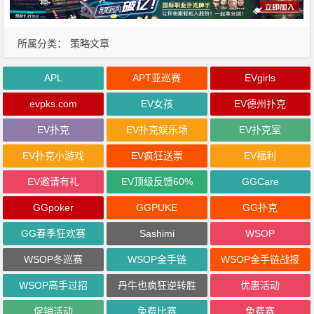
所属分类：
策略文章
APL
APT亚巡赛
EVgirls
evpks.com
EV女孩
EV德州扑克
EV扑克
EV扑克娱乐场
EV扑克室
EV扑克小游戏
EV疯狂送票
EV福利
EV邀请有礼
EV顶级反馈60%
GGCare
GGpoker
GGPUKE
GG扑克
GG春季狂欢赛
Sashimi
WSOP
WSOP冬巡赛
WSOP金手链
WSOP金手链战报
WSOP高手过招
丹牛也疯狂逆转胜
优惠活动
促销活动
免费比赛
免费赛