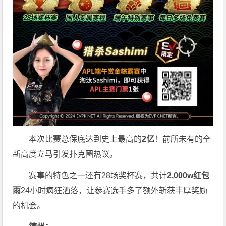
本次比赛总保底达到史上最高的
2亿
！前所未有的全
新高度立马引发扑克圈热议。
赛事的特色之一还有28场奖杯赛，共计
2,000w红包
雨
24小时疯狂洒落，让参赛选手多了额外斩获丰厚奖励
的机会。