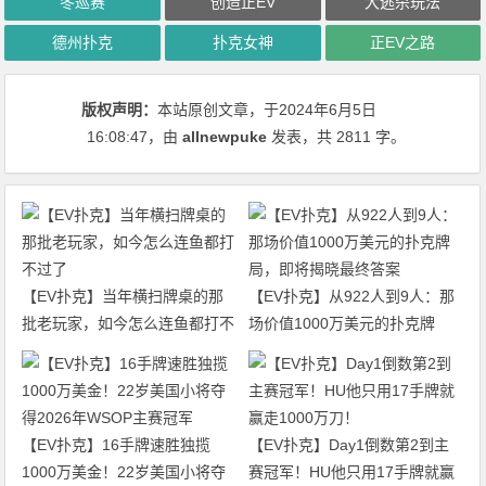
冬巡赛
创造正EV
大逃杀玩法
德州扑克
扑克女神
正EV之路
版权声明：
本站原创文章，于2024年6月5日
16:08:47
，由
allnewpuke
发表，共 2811 字。
【EV扑克】当年横扫牌桌的那
【EV扑克】从922人到9人：那
批老玩家，如今怎么连鱼都打不
场价值1000万美元的扑克牌
过了
局，即将揭晓最终答案
【EV扑克】16手牌速胜独揽
【EV扑克】Day1倒数第2到主
1000万美金！22岁美国小将夺
赛冠军！HU他只用17手牌就赢