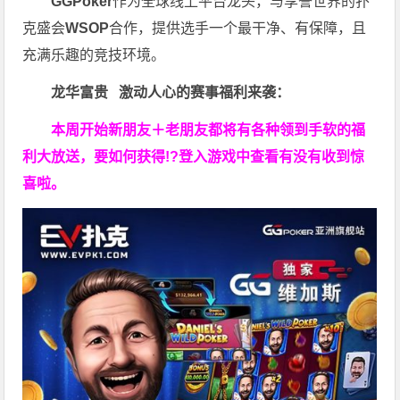
GGPoker
作为全球线上平台龙头，与享誉世界的扑
克盛会
WSOP
合作，提供选手一个最干净、有保障，且
充满乐趣的竞技环境。
龙华富贵 激动人心的赛事福利来袭：
本周开始新朋友＋老朋友都将有各种领到手软的福
利大放送，要如何获得!?登入游戏中查看有没有收到惊
喜啦。