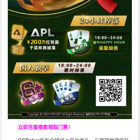
立即百度搜索领取门票！