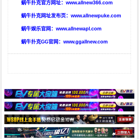
蜗牛扑克官方网址：
www.allnew366.com
蜗牛扑克网址发布页：
www.allnewpuke.com
蜗牛娱乐官网：
www.allnewapl.com
蜗牛扑克GG官网：
www.ggallnew.com