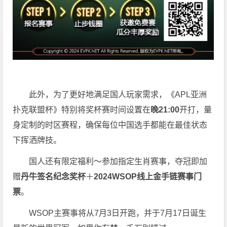
此外，为了更好地满足国人玩家需求，《APL亚洲
扑克联盟杯》特别将奖杯赛时间设置在
晚21:00
开打，量
身定制的时区赛程，确保每位中国选手都能在最佳状态
下挥洒牌技。
国人还有限定福利～参加指定生肖赛事，夺冠即加
赠
丹牛签名纪念奖杯
＋
2024WSOP线上金手链赛事门
票
。
WSOP主赛事将从7月3日开跑，并于7月17日诞生