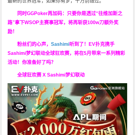
最新的世界冠军，如果你有梦，千万别错过。
同时GGPoker再加码：只要你是透过“往维加斯之
路”拿下WSOP主赛事冠军，将再斩获
100w刀
额外奖
励！
粉丝们的心声，
Sashimi
听到了！EV扑克携手
Sashimi梦幻联动全球狂欢赛，将在5月带来一系列精彩
活动！你准备好了吗？
全球狂欢赛 X Sashimi梦幻联动