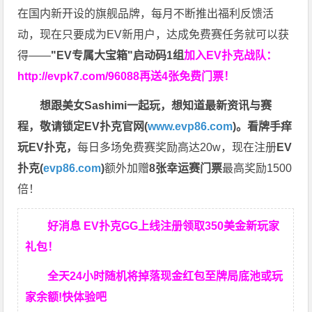
在国内新开设的旗舰品牌，每月不断推出福利反馈活
动，现在只要成为EV新用户，达成免费赛任务就可以获
得——
"EV专属大宝箱"启动码1组
加入EV扑克战队：
http://evpk7.com/96088
再送4张免费门票！
想跟美女Sashimi一起玩，
想知道最新资讯与赛
程，
敬请锁定EV扑克官网(
www.evp86.com
)。
看牌手痒
玩EV扑克，
每日多场免费赛奖励高达20w，现在注册
EV
扑克(
evp86.com
)
额外加赠
8张幸运赛门票
最高奖励1500
倍！
好消息 EV扑克GG上线注册领取350美金新玩家
礼包！
全天24小时随机将掉落现金红包至牌局底池或玩
家余额!快体验吧