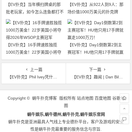
【EV扑克】当年横扫牌桌的那
【EV扑克】从922人到9人：那
批老玩家，如今怎么连鱼都打不
场价值1000万美元的扑克牌
过了
局，即将揭晓最终答案
【EV扑克】16手牌速胜独揽
【EV扑克】Day1倒数第2到主
1000万美金！22岁美国小将夺
赛冠军！HU他只用17手牌就赢
得2026年WSOP主赛冠军
走1000万刀！
上一篇
下一篇
【EV扑克】Phil Ivey凭什么被认为是“史上最伟大牌手”
【EV扑克】趣闻 | Dan Bilzerian：我很期待和内马尔打两把
文
章
Copyright © 蜗牛扑克博客 版权所有
站点地图
百度地图
谷歌地
导
图
航
蜗牛娱乐,蜗牛德州,蜗牛扑克,蜗牛娱乐官网
蜗牛扑克是亚洲最具人气线上专业德扑平台，客户及游戏的安全
性是蜗牛扑克最重要的服务信念与宗旨.