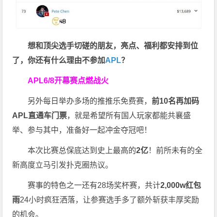
想和顶尖选手切磋的朋友，亮点、福利都安排到位
了，你还有什么理由不参加
APL
？
APL
6/8开幕赛点燃战火
另外每日举办多场的推推乐免费赛，
前10名再加码
APL直通车门票
，就是希望所有国人玩家都能共襄盛
举、参与其中，准备好一起冲金夺冠吧！
本次比赛总保底达到史上最高的
2亿
！前所未有的全
新高度立马引发扑克圈热议。
赛事的特色之一还有28场奖杯赛，共计
2,000w红包
雨
24小时疯狂洒落，让参赛选手多了额外斩获丰厚奖励
的机会。