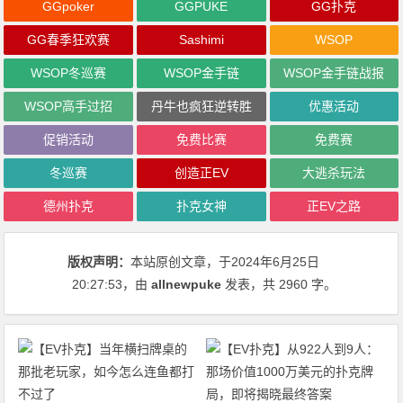
GGpoker
GGPUKE
GG扑克
GG春季狂欢赛
Sashimi
WSOP
WSOP冬巡赛
WSOP金手链
WSOP金手链战报
WSOP高手过招
丹牛也疯狂逆转胜
优惠活动
促销活动
免费比赛
免费赛
冬巡赛
创造正EV
大逃杀玩法
德州扑克
扑克女神
正EV之路
版权声明：
本站原创文章，于2024年6月25日
20:27:53
，由
allnewpuke
发表，共 2960 字。