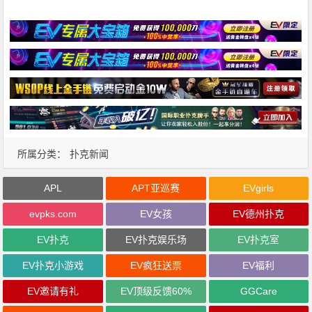
所属分类：
扑克新闻
APL
APT亚巡赛
EVgirls
evpks.com
EV女孩
EV德州扑克
EV扑克
EV扑克娱乐场
EV扑克室
EV扑克小游戏
EV疯狂送票
EV福利
EV邀请有礼
EV顶级反馈60%
GGCare