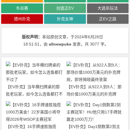
冬巡赛
创造正EV
大逃杀玩法
德州扑克
扑克女神
正EV之路
版权声明：
本站原创文章，于2024年6月28日
18:51:51
，由
allnewpuke
发表，共 3077 字。
【EV扑克】当年横扫牌桌的那
【EV扑克】从922人到9人：那
批老玩家，如今怎么连鱼都打不
场价值1000万美元的扑克牌
过了
局，即将揭晓最终答案
【EV扑克】16手牌速胜独揽
【EV扑克】Day1倒数第2到主