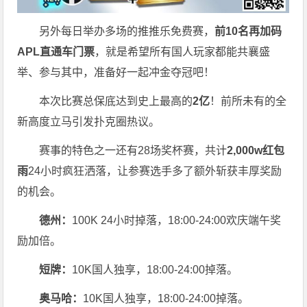
另外每日举办多场的推推乐免费赛，
前10名再加码
APL直通车门票
，就是希望所有国人玩家都能共襄盛
举、参与其中，准备好一起冲金夺冠吧！
本次比赛总保底达到史上最高的
2亿
！前所未有的全
新高度立马引发扑克圈热议。
赛事的特色之一还有28场奖杯赛，共计
2,000w红包
雨
24小时疯狂洒落，让参赛选手多了额外斩获丰厚奖励
的机会。
德州：
100K 24小时掉落，
18:00-24:00欢庆端午奖
励加倍。
短牌：
10K国人独享，18:00-24:00掉落。
奥马哈
：
10K国人独享，18:00-24:00掉落。