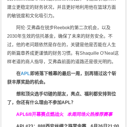
建立更稳定的财务状况，并且更好地利用他在篮球方面
的敏锐度和文化吸引力。
阿伦·艾弗森在锐步Reebok的第二次机会，以及
2030年生效的信托基金，确保了未来的财务安全。不
过，他的老问题依然是存在的，关键是他是否能在人生
的新篇章养成更谨慎的财务习惯。有Shaquille O’Neal这
样老道的商人指导，艾弗森前面的道路还是很光明的。
在
APL
即将落下帷幕的最后一周，别再错过这个斩
获丰厚奖励的机会。
想和顶尖选手切磋的朋友，亮点、福利都安排到位
了，你还有什么理由不参加APL？
APL
6/8开幕赛点燃战火
本周同场火热推荐赛事
APL#23：888西安丝绸之路赏金赛
6月26日21:00