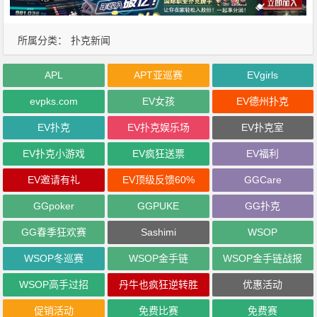
所属分类：
扑克新闻
APL
APT亚巡赛
EVgirls
evpks.com
EV女孩
EV德州扑克
EV扑克
EV扑克娱乐场
EV扑克室
EV扑克小游戏
EV疯狂送票
EV福利
EV邀请有礼
EV顶级反馈60%
GGCare
GGpoker
GGPUKE
GG扑克
GG春季狂欢赛
Sashimi
WSOP
WSOP冬巡赛
WSOP金手链
WSOP金手链战报
WSOP高手过招
丹牛也疯狂逆转胜
优惠活动
促销活动
免费比赛
免费赛