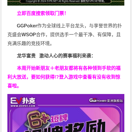
立即百度搜索领取门票！
GGPoker
作为全球线上平台龙头，与享誉世界的扑
克盛会
WSOP
合作，提供选手一个最干净、有保障，且
充满乐趣的竞技环境。
龙华富贵 激动人心的赛事福利来袭：
本周开始新朋友＋老朋友都将有各种领到手软的福
利大放送，要如何获得!?登入游戏中查看有没有收到惊
喜啦。