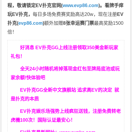
程，
敬请锁定EV扑克官网(
www.evp86.com
)。
看牌手痒
玩EV扑克，
每日多场免费赛奖励高达20w，现在注册
EV
扑克(
evp86.com
)
额外加赠
8张幸运赛门票
最高奖励1500
倍！
好消息 EV扑克GG上线注册领取350美金新玩家
礼包！
全天24小时随机将掉落现金红包至牌局底池或玩
家余额!快体验吧
EV扑克GG
全新中文旗舰站
追求高EV
的决定
就
是扑克的本质
EV扑克娱乐场强势上线疯狂送钱，注册免费转老
虎機100次！国际认证最安心！