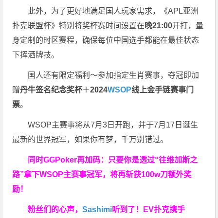
此外，为了更好地满足国人玩家需求，《APL亚洲
扑克联盟杯》特别将奖杯赛时间设置在
晚21:00
开打，量
身定制的时区赛程，确保每位中国选手都能在最佳状态
下挥洒牌技。
国人还有限定福利～参加指定生肖赛事，夺冠即加
赠
丹牛签名纪念奖杯
＋
2024
WSOP
线上金手链赛事门
票
。
WSOP主赛事将从7月3日开跑，并于7月17日诞生
最新的世界冠军，如果你有梦，千万别错过。
同时GGPoker再加码：只要你是透过“往维加斯之
路”拿下WSOP主赛事冠军，将再斩获
100w刀
额外奖
励！
粉丝们的心声，
Sashimi
听到了！EV扑克携手