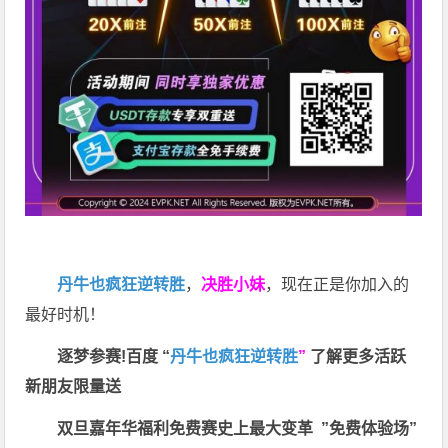
丹牛也疯狂逆转胜
，
决胜小妹
，现在正是你加入的
最好时机！
逐梦参赛!百度 “
丹牛也疯狂逆转胜
”
了解更多
活跃
新朋友限量送
双旦嘉年华福利
免费赛史上最大变革
”免费体验场”