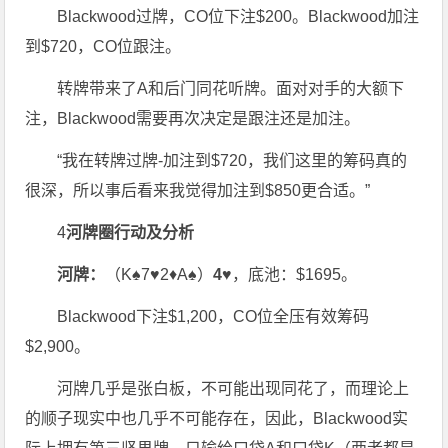
Blackwood过牌，CO位下注$200。Blackwood加注
到$720，CO位跟注。
转牌带来了A和后门同花听牌。面对对手的大额下
注，Blackwood需要再次决定是跟注还是加注。
“我在转牌过牌-加注到$720，我们这里的筹码真的
很深，所以事后看来我觉得加注到$850更合适。”
4
河牌圈行动及分析
河牌：
（K♠7♥2♦A♠）
4♥
，底池：$1695。
Blackwood下注$1,200，CO位全压有效筹码
$2,900。
河牌几乎是张白板，不可能出现同花了，而理论上
的顺子现实中也几乎不可能存在，因此，Blackwood实