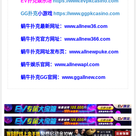
EV扑克娱乐场
https://www.evpkcasino.com
GG扑克
小游戏
https://www.ggpkcasino.com
蜗牛扑克最新网址：
www.allnew36.com
蜗牛扑克官方网址：
www.allnew366.com
蜗牛扑克网址发布页：
www.allnewpuke.com
蜗牛娱乐官网：
www.allnewapl.com
蜗牛扑克GG官网：
www.ggallnew.com