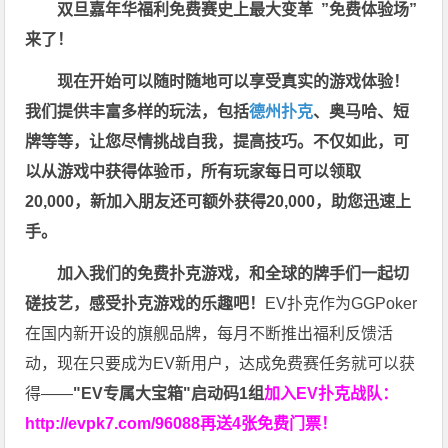
双旦嘉年华福利
免费赛史上最大变革
”免费体验场”
来了！
现在开始可以随时随地可以享受真实的游戏体验！
我们提供丰富多样的玩法，包括
德州扑克
、奥马哈、短
牌等等，让您尽情挑战自我，提高技巧。不仅如此，
可
以从游戏中获得体验币，所有玩家每日可以领取
20,000，新加入朋友还可额外获得20,000，助您迅速上
手。
加入我们的免费扑克游戏，和全球的牌手们一起切
磋技艺，感受扑克游戏的乐趣吧！
EV扑克作为GGPoker
在国内新开设的旗舰品牌，每月不断推出福利反馈活
动，现在只要成为EV新用户，达成免费赛任务就可以获
得——
"EV专属大宝箱"启动码1组
加入EV扑克战队：
http://evpk7.com/96088
再送4张免费门票！