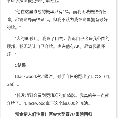
不应该指望被更差的牌跟注。”
“他在这里诈唬的概率只有1%，而我无法击败价值
牌。尽管这局面很恶心，但我不认为我在这里拥有最好
的牌。”
“大约90秒后，我叹了口气，告诉自己这是我范围的
顶部，我无法让自己弃牌。也许他有AK，尽管我很怀
疑。”
5
结果
Blackwood决定跟注。对手自信的翻出了口袋2（底
Set）。
“我没想到会看到更糟糕的价值牌。我真的差一点就
弃牌了。”Blackwood拿下这个$8,000的底池。
赏金猎人们注意！
百W大奖赛
7/7重磅回归