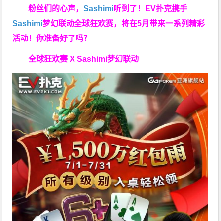
粉丝们的心声，
Sashimi
听到了！EV扑克携手
Sashimi
梦幻联动全球狂欢赛，将在5月带来一系列精彩
活动！你准备好了吗？
全球狂欢赛 X Sashimi梦幻联动