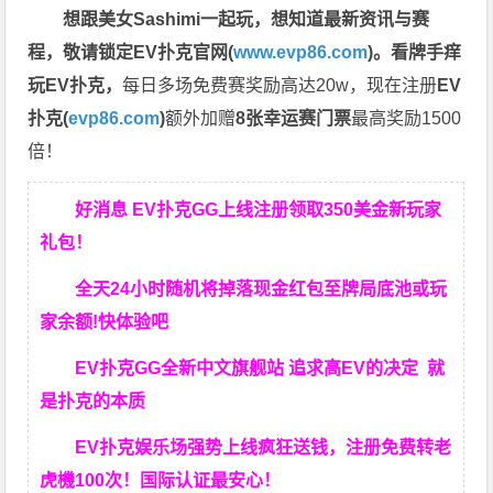
想跟美女Sashimi一起玩，
想知道最新资讯与赛
程，
敬请锁定EV扑克官网(
www.evp86.com
)。
看牌手痒
玩EV扑克，
每日多场免费赛奖励高达20w，现在注册
EV
扑克(
evp86.com
)
额外加赠
8张幸运赛门票
最高奖励1500
倍！
好消息 EV扑克GG上线注册领取350美金新玩家
礼包！
全天24小时随机将掉落现金红包至牌局底池或玩
家余额!快体验吧
EV扑克GG
全新中文旗舰站
追求高EV
的决定
就
是扑克的本质
EV扑克娱乐场强势上线疯狂送钱，注册免费转老
虎機100次！国际认证最安心！