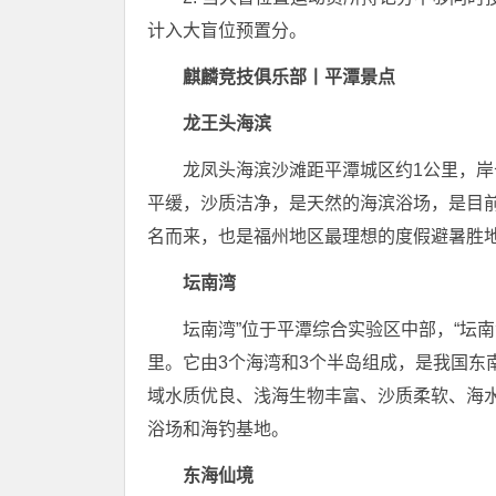
计入大盲位预置分。
麒麟竞技俱乐部丨平潭景点
龙王头海滨
龙凤头海滨沙滩距平潭城区约1公里，岸长
平缓，沙质洁净，是天然的海滨浴场，是目
名而来，也是福州地区最理想的度假避暑胜
坛南湾
坛南湾”位于平潭综合实验区中部，“坛
里。它由3个海湾和3个半岛组成，是我国东
域水质优良、浅海生物丰富、沙质柔软、海
浴场和海钓基地。
东海仙境