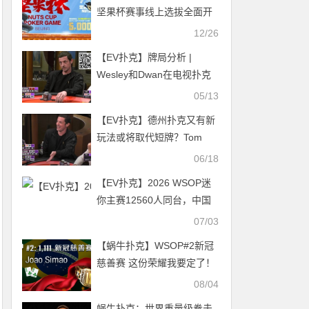
坚果杯赛事线上选拔全面开
展，欢迎全国各地参赛选手
12/26
参与选拔，届时来北京做
【EV扑克】牌局分析 |
客！
Wesley和Dwan在电视扑克
史上最大的牌局中一决雌雄
05/13
【EV扑克】德州扑克又有新
玩法或将取代短牌？Tom
Dwan已经玩嗨，成功抓鸡国
06/18
人310W美刀底池！
【EV扑克】2026 WSOP迷
你主赛12560人同台，中国
投资人陆昀晔斩获第九
07/03
【蜗牛扑克】WSOP#2新冠
慈善赛 这份荣耀我要定了！
逆转再逆转 冠亚争锋相对 谁
08/04
也不让谁
蜗牛扑克：世界重量级拳击