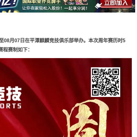
日至08月07日
在平潭麒麟竞技俱乐部举办。
本次周年赛历时5
赛程赛制如下：