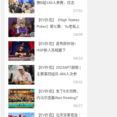
赛B组140人参赛，庄志
29.35w记分领衔33人晋级；
07/01
张国宁、陈耿涛分别斩获附
【EV扑克】《High Stakes
赛桂冠！
Poker》第七集：Yu老板上
场就输啊，咋这么倒霉……
04/06
【EV扑克】首秀即炸场！
HSP新人亮相赢下
$1,008,500巨池
04/16
【EV扑克】2023APT越南 |
主赛事四组共 484人次参
赛，主赛截至报名在Day 2
03/31
中午12时开赛前！
【EV扑克】发了8次河牌，
内马尔连赢Alan Keating7
次，场面又癫又high
06/27
【EV扑克】北京坚果竞技｜