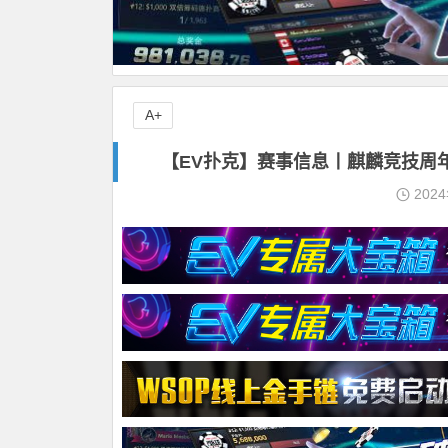
A+
【EV扑克】赛事信息丨麒麟竞技周年
202