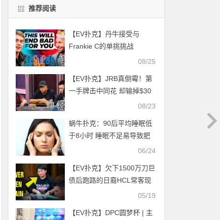
推荐阅读
【EV扑克】丹牛接受与
Frankie C的单挑挑战
08/25
【EV扑克】JRB真倒霉！第
一手牌击中同花 却输掉$30
万大底池！
08/23
蜗牛扑克：90后平均睡眠低
于8小时 睡眠不足易导致肥
胖
06/24
【EV扑克】欠下1500万刀巨
债后跑路的日裔HCL常客现
身柬埔寨
05/19
【EV扑克】DPC圆梦杯 | 主