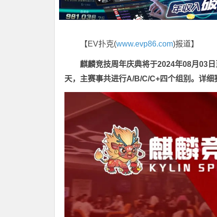
【EV扑克(
www.evp86.com
)报道】
麒麟竞技周年庆典将于
2024年08月03
天
，主赛事共进行
A/B/C/C+四个组别
。详细