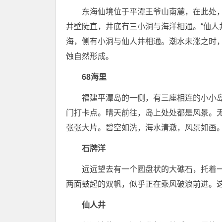
东海仙境位于平潭王爷山南麓，在此处，
井壁陡直，井底有三小洞与海洋相通。“仙人
海，侧有小洞与仙人井相通。潮水未涨之时
蚀自然形成。
68海里
福建平潭岛的一侧，有三座相连的小小岛
门打卡点。晴天前往，岛上处处都是风景。
张张大片。碧空如洗，海水清澈，风景如画
石牌洋
远远望去有一个圆盘状的大礁石，托着
两面鼓起的双帆，似乎正在乘风破浪前进。这
仙人井