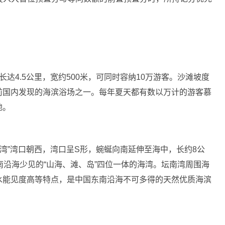
达4.5公里，宽约500米，可同时容纳10万游客。沙滩坡度
前国内发现的海滨浴场之一。每年夏天都有数以万计的游客慕
地。
南湾”湾口朝西，湾口呈S形，蜿蜒向南延伸至海中，长约8公
南沿海少见的“山海、滩、岛”四位一体的海湾。坛南湾周围海
水能见度高等特点，是中国东南沿海不可多得的天然优质海滨