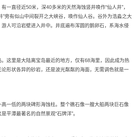
有一直径近50米，深40多米的天然海蚀竖井唤作“仙人井”，
井”旁有似山中间裂开之大峡谷，唤作仙人谷。谷外为浩淼之大
，游人可沿岩壁进入井中。井底遍布浑圆的鹅卵石，系海水侵
。这里是大陆离宝岛最近的地方，仅有68海里，因此成为热
无论形状各异的砂岩，还是波光粼粼的海面，无需调色就是一
。
一高一低的两块碑形海蚀柱。整个礁石像一艘大船两块巨石像
是平潭最著名的自然景观“石牌洋”。