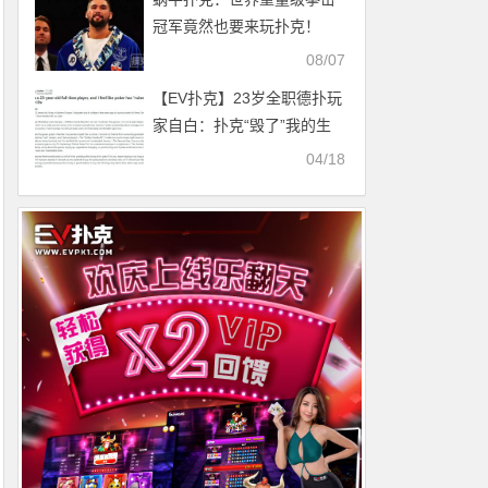
冠军竟然也要来玩扑克！
08/07
【EV扑克】23岁全职德扑玩
家自白：扑克“毁了”我的生
活……
04/18