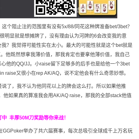
个阻止注的范围里有没有5x/88/同花这种牌准备bet/3bet？
意图很明显就是想摊牌了，没有理由认为河牌的6会改变我的意
我？我觉得可能性实在太小。最大的可能性就是这个bet就是
9的价值。他既然想拿我薄价值，那我肯定也要拿他薄价值，我自己
恶心他的QQ/JJ。小raise留下足够多的后手也是给他一个3bet
 raise又很小在rep AK/AQ，说不定他会有什么奇思妙想。
才我已经说了，我不认为他同花以上的牌会这么打。所以如果他推
他如果真的算准我会用AK/AQ raise，那我的全部stack他值
中 丰厚50M刀奖励等你来战！
在GGPoker举办了共六届赛事，每次总吸引全球成千上万名玩