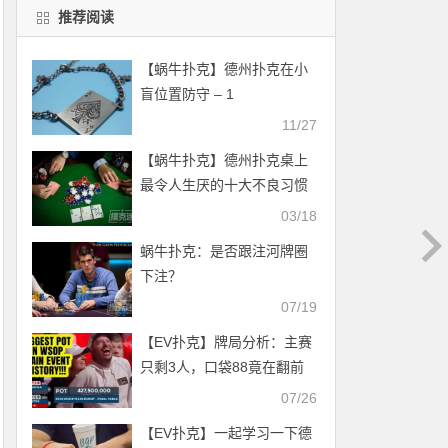
推荐阅读
【蜗牛扑克】德州扑克在小
盲位置防守 – 1
11/27
【蜗牛扑克】德州扑克桌上
最令人生厌的十大不良习惯
03/18
蜗牛扑克：是否跟注河牌圈
下注？
07/19
【EV扑克】牌局分析：主赛
只剩3人，口袋88竟在翻前
4bet全下84BB！
07/26
【EV扑克】一起学习一下德