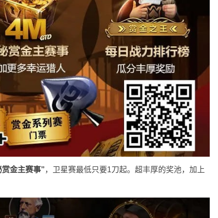
秘赏金主赛事”
，卫星赛最低只要1刀起。超丰厚的奖池，加上