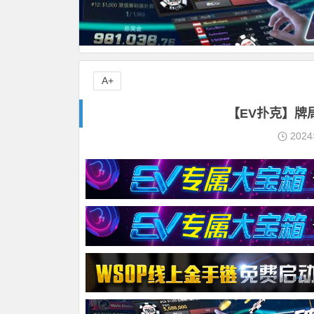
A+
【EV扑克】牌局分
202