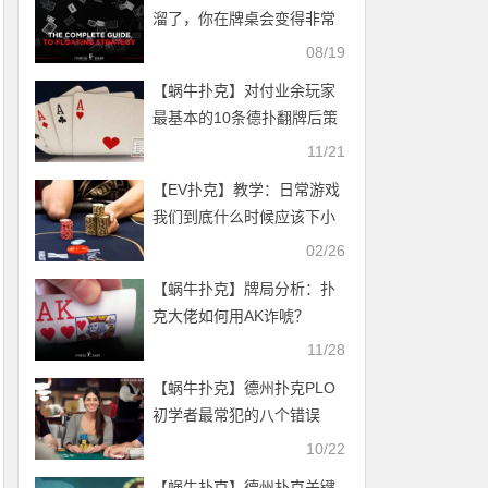
溜了，你在牌桌会变得非常
难搞！
08/19
【蜗牛扑克】对付业余玩家
最基本的10条德扑翻牌后策
略
11/21
【EV扑克】教学：日常游戏
我们到底什么时候应该下小
注？
02/26
【蜗牛扑克】​牌局分析：扑
克大佬如何用AK诈唬？
11/28
【蜗牛扑克】德州扑克PLO
初学者最常犯的八个错误
10/22
【蜗牛扑克】德州扑克关键