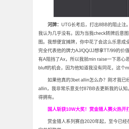
河牌：
UTG长考后，打出8BB的阻止注。这
我认为几乎没有。因为当我check转牌后
图。我想便宜摊牌，你中花了会这么乐意成全
完全代表他的牌力AJ/QQ/JJ想拿TT/9
有A阻挡了Ax，所以我就min raise一下恶心
bluff的机会，因为他知道我没有同花，这个min
如果他真的3bet allin怎么办？刚
allin，我非常乐意支付87BB去更新我的认知。
得拥有。
国人斩获
10W
大奖！
赏金猎人赛火热开打
赏金猎人系列赛自2020年起，至今已经