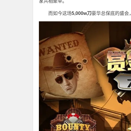
家共相聚举。
而如今这场
5,000w刀
豪华总保底的盛会，