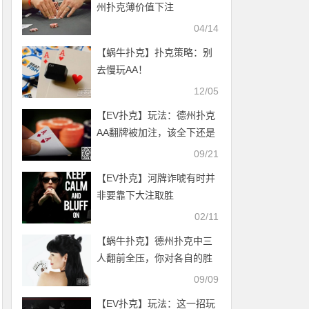
州扑克薄价值下注
04/14
【蜗牛扑克】扑克策略：别
去慢玩AA！
12/05
【EV扑克】玩法：德州扑克
AA翻牌被加注，该全下还是
弃牌？
09/21
【EV扑克】河牌诈唬有时并
非要靠下大注取胜
02/11
【蜗牛扑克】德州扑克中三
人翻前全压，你对各自的胜
率心里有数吗
09/09
【EV扑克】玩法：这一招玩