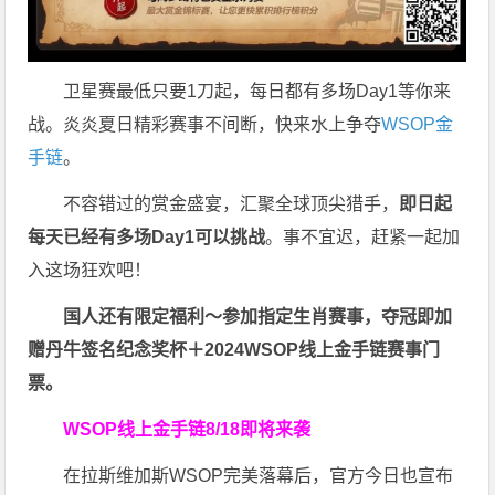
卫星赛最低只要1刀起，每日都有多场Day1等你来
战。炎炎夏日精彩赛事不间断，快来水上争夺
WSOP金
手链
。
不容错过的赏金盛宴，汇聚全球顶尖猎手，
即日起
每天已经有多场Day1可以挑战
。事不宜迟，赶紧一起加
入这场狂欢吧！
国人还有限定福利～参加指定生肖赛事，夺冠即加
赠
丹牛签名纪念奖杯
＋
2024WSOP线上金手链赛事门
票
。
WSOP线上金手链8/18即将来袭
在拉斯维加斯WSOP完美落幕后，官方今日也宣布