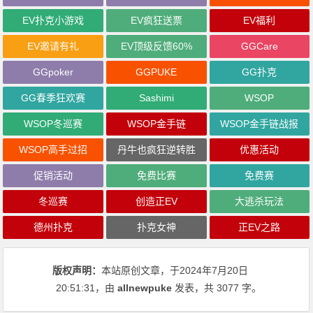
EV扑克小游戏
EV疯狂送票
EV福利
EV邀请有礼
EV顶级反馈60%
GGCare
GGpoker
GGPUKE
GG扑克
GG春季狂欢赛
Sashimi
WSOP
WSOP冬巡赛
WSOP金手链
WSOP金手链战报
WSOP高手过招
丹牛也疯狂逆转胜
优惠活动
促销活动
免费比赛
免费赛
冬巡赛
创造正EV
大逃杀玩法
德州扑克
扑克女神
正EV之路
版权声明：
本站原创文章，于2024年7月20日
20:51:31
，由
allnewpuke
发表，共 3077 字。