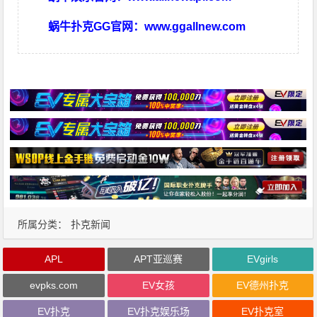
蜗牛扑克GG官网：
www.ggallnew.com
所属分类：
扑克新闻
APL
APT亚巡赛
EVgirls
evpks.com
EV女孩
EV德州扑克
EV扑克
EV扑克娱乐场
EV扑克室