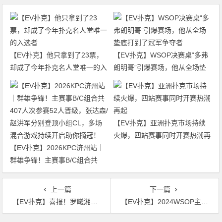
【EV扑克】他只拿到了23票，
【EV扑克】WSOP决赛桌“多弗
却成了今年扑克名人堂唯一的入
朗明哥”引爆赛场，他从全场垫
选者
底打到了冠军争夺者
【EV扑克】亚洲扑克市场持续
火爆，四站赛事同时开赛热潮再
【EV扑克】2026KPC济州站｜
起
群雄争锋！主赛事B/C组合共
407人次参赛52人晋级，张达森/
赵洪军分别登顶小组CL，多场
上一篇
下一篇
混合游戏持续开启助你摘冠！
【EV扑克】喜报！罗曦湘斩获第二条金手链 | 2024WSOP
【EV扑克】2024WSOP主赛冠军被吐槽单挑作弊吃相难看，你们觉得呢？