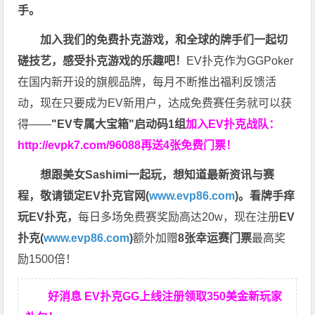
手。
加入我们的免费扑克游戏，和全球的牌手们一起切
磋技艺，感受扑克游戏的乐趣吧！
EV扑克作为GGPoker
在国内新开设的旗舰品牌，每月不断推出福利反馈活
动，现在只要成为EV新用户，达成免费赛任务就可以获
得——
"EV专属大宝箱"启动码1组
加入EV扑克战队：
http://evpk7.com/96088
再送4张免费门票！
想跟美女Sashimi一起玩，
想知道最新资讯与赛
程，
敬请锁定EV扑克官网(
www.evp86.com
)。
看牌手痒
玩EV扑克，
每日多场免费赛奖励高达20w，现在注册
EV
扑克(
www.evp86.com
)
额外加赠
8张幸运赛门票
最高奖
励1500倍！
好消息 EV扑克GG上线注册领取350美金新玩家