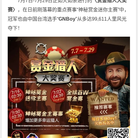
7月7日-7月29日正如火如荼进行的
〈赏金猎人大奖
赛〉
，在日前刚落幕的重点赛事“神秘赏金迷你主赛”中，
冠军也由中国台湾选手“
GNBoy
”从多达99,611人里风光
夺下！