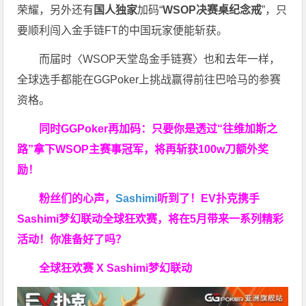
荣耀，另外还有
国人独家
加码“
WSOP决赛桌纪念戒
”，只
要顺利闯入金手链FT的中国玩家便能斩获。
而届时〈WSOP天堂岛金手链赛〉也和去年一样，
全球选手都能在GGPoker上挑战赢得前往巴哈马的参赛
资格。
同时GGPoker再加码：只要你是透过“往维加斯之
路”拿下WSOP主赛事冠军，将再斩获
100w刀
额外奖
励！
粉丝们的心声，
Sashimi
听到了！EV扑克携手
Sashimi梦幻联动全球狂欢赛，将在5月带来一系列精彩
活动！你准备好了吗？
全球狂欢赛 X Sashimi梦幻联动