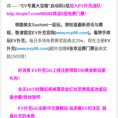
得——
"EV专属大宝箱"启动码1组
加入EV扑克战队：
http://evpk7.com/96088
再送4张免费门票！
想跟美女Sashimi一起玩，
想知道最新资讯与赛
程，
敬请锁定EV扑克官网(
www.evp86.com
)。
看牌手痒
玩EV扑克，
每日多场免费赛奖励高达20w，现在注册
EV
扑克(
www.evp86.com
)
额外加赠
8张幸运赛门票
最高奖
励1500倍！
好消息 EV扑克GG上线注册领取350美金新玩家
礼包！
全天24小时随机将掉落现金红包至牌局底池或玩
家余额!快体验吧
EV扑克GG
全新中文旗舰站
追求高EV
的决定
就
是扑克的本质