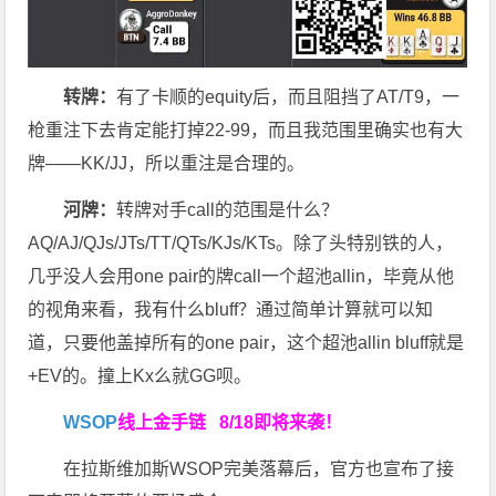
转牌：
有了卡顺的equity后，而且阻挡了AT/T9，一
枪重注下去肯定能打掉22-99，而且我范围里确实也有大
牌——KK/JJ，所以重注是合理的。
河牌：
转牌对手call的范围是什么？
AQ/AJ/QJs/JTs/TT/QTs/KJs/KTs。除了头特别铁的人，
几乎没人会用one pair的牌call一个超池allin，毕竟从他
的视角来看，我有什么bluff？通过简单计算就可以知
道，只要他盖掉所有的one pair，这个超池allin bluff就是
+EV的。撞上Kx么就GG呗。
WSOP
线上金手链
8/18即将来袭
！
在拉斯维加斯WSOP完美落幕后，官方也宣布了接