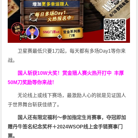
卫星赛最低只要1刀起，每天都有多场Day1等你来
战。
国人斩获
10W
大奖！
赏金猎人赛火热开打中 丰厚
50M刀奖励等你来战！
无论线上或线下赛场，最激励人心的就是见证国人
于世界舞台斩获佳绩了。
国人还有限定福利～参加指定生肖赛事，夺冠即加
赠
丹牛签名纪念奖杯
＋
2024WSOP线上金手链赛事门
票
。