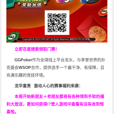
立即百度搜索领取门票！
GGPoker
作为全球线上平台龙头，与享誉世界的扑
克盛会
WSOP
合作，提供选手一个最干净、有保障，且
充满乐趣的竞技环境。
龙华富贵 激动人心的赛事福利来袭：
本周开始新朋友＋老朋友都将有各种领到手软的福
利大放送，要如何获得!?登入游戏中查看有没有收到惊
喜啦。