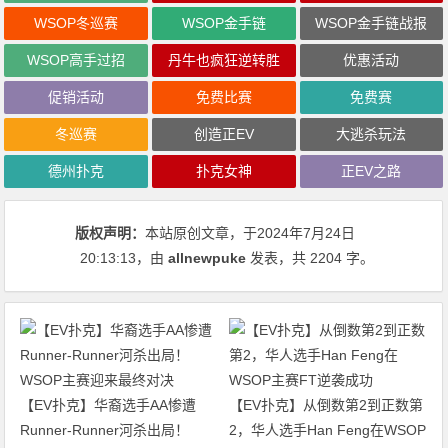
WSOP冬巡赛
WSOP金手链
WSOP金手链战报
WSOP高手过招
丹牛也疯狂逆转胜
优惠活动
促销活动
免费比赛
免费赛
冬巡赛
创造正EV
大逃杀玩法
德州扑克
扑克女神
正EV之路
版权声明：
本站原创文章，于2024年7月24日
20:13:13
，由
allnewpuke
发表，共 2204 字。
【EV扑克】华裔选手AA惨遭
【EV扑克】从倒数第2到正数第
Runner-Runner河杀出局！
2，华人选手Han Feng在WSOP