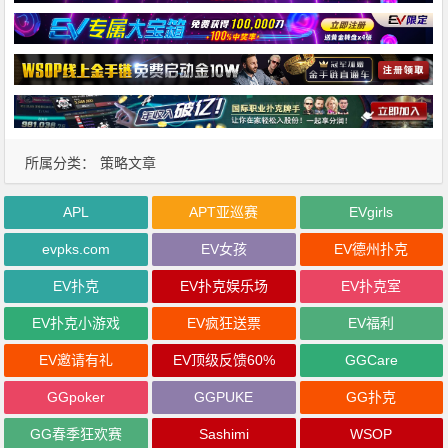
所属分类：
策略文章
APL
APT亚巡赛
EVgirls
evpks.com
EV女孩
EV德州扑克
EV扑克
EV扑克娱乐场
EV扑克室
EV扑克小游戏
EV疯狂送票
EV福利
EV邀请有礼
EV顶级反馈60%
GGCare
GGpoker
GGPUKE
GG扑克
GG春季狂欢赛
Sashimi
WSOP