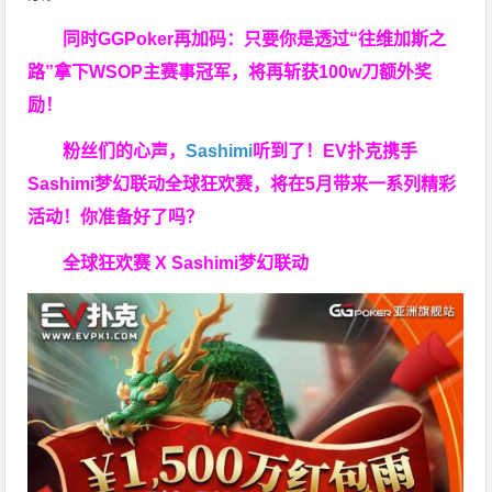
同时GGPoker再加码：只要你是透过“往维加斯之
路”拿下WSOP主赛事冠军，将再斩获
100w刀
额外奖
励！
粉丝们的心声，
Sashimi
听到了！EV扑克携手
Sashimi梦幻联动全球狂欢赛，将在5月带来一系列精彩
活动！你准备好了吗？
全球狂欢赛 X Sashimi梦幻联动