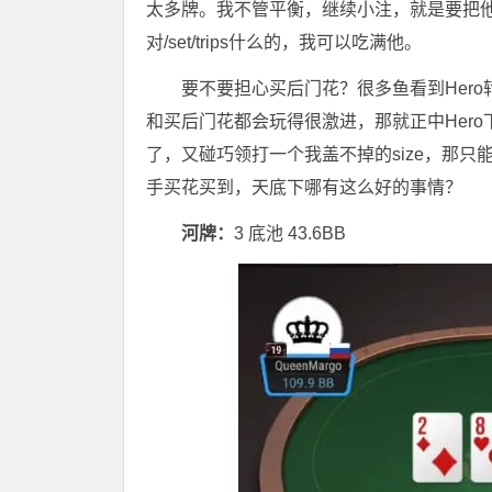
太多牌。我不管平衡，继续小注，就是要把他已经
对/set/trips什么的，我可以吃满他。
要不要担心买后门花？很多鱼看到Hero转
和买后门花都会玩得很激进，那就正中Her
了，又碰巧领打一个我盖不掉的size，那
手买花买到，天底下哪有这么好的事情？
河牌：
3 底池 43.6BB