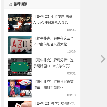
推荐阅读
【EV扑克】七夕专题-盖哥
Andy久违对决众人议论
08/06
【蜗牛扑克】避免在这三个
PLO翻前场合玩得太松
12/29
【蜗牛扑克】牌局分析：这
手翻牌圈TPTK该怎么玩？
03/31
【蜗牛扑克】打德扑得像颗
海草，随对手飘摇~~
03/18
【EV扑克】教学：德州扑克