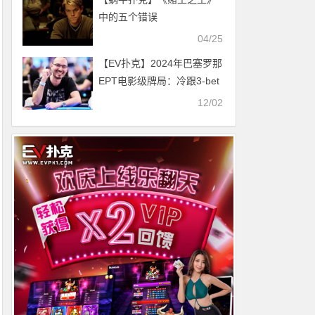
中的五个错误
04/25
【EV扑克】2024年巴塞罗那
EPT电影级牌局：冷跟3-bet
后翻牌三人击中强牌，胜率
12/02
反转与底池权益的极致演绎