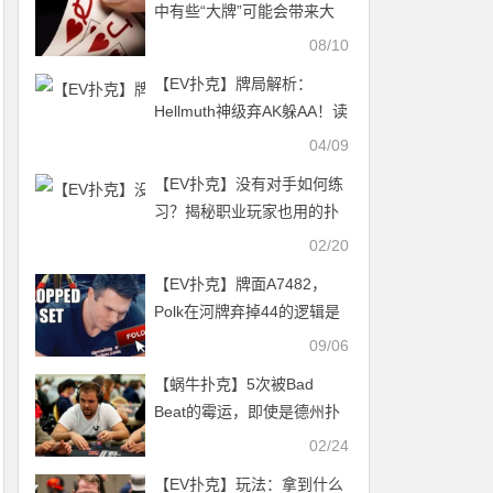
中有些“大牌”可能会带来大
问题
08/10
【EV扑克】牌局解析：
Hellmuth神级弃AK躲AA！读
穿娱乐玩家心理，赛后怒喷
04/09
全桌：“慢我五拍”
【EV扑克】没有对手如何练
习？揭秘职业玩家也用的扑
克单人训练法
02/20
【EV扑克】牌面A7482，
Polk在河牌弃掉44的逻辑是
啥？
09/06
【蜗牛扑克】5次被Bad
Beat的霉运，即使是德州扑
克顶级牌手也躲不过啊（2）
02/24
【EV扑克】玩法：拿到什么