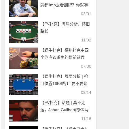
牌都limp去看翻牌？你就等
着亏损吧
03/01
【EV扑克】牌局分析：怀旧
路线
11/02
【蜗牛扑克】德州扑克中四
个你应该避免的翻前错误
07/30
【蜗牛扑克】牌局分析 | 枪
口位置16BB的TT要不要翻
前全压？
09/14
【EV扑克】话题 | 真不走
运，Johan Guilbert的KK两
次跑输AK
11/16
【蜗牛扑克】《赌王之王》