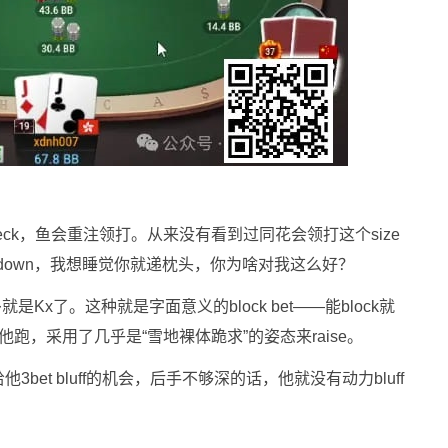
eck，鱼会重注领打。从来没有看到过同花会领打这个size
down，我想睡觉你就递枕头，你为啥对我这么好？
Kx了。这种就是字面意义的block bet——能block就
让他跑，采用了几乎是“雪地裸体跪求”的姿态来raise。
et bluff的机会，后手不够深的话，他就没有动力bluff