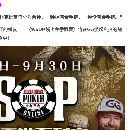
启
“扑克玩家只分为两种，一种拥有金手链，一种没有金手链。”
克迷的盛宴——
〈WSOP线上金手链赛〉
将在GG燃起炙热的战
争夺！