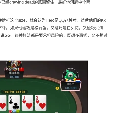
drawing dead的范围留住，最好他河牌中个两
牌打这个size，就会认为Hero是QQ这种牌，然后他们的Kx
o下怀。如果他碰巧是松弱鱼，又碰巧是在买花，又碰巧买到
只能说GG。每种打法都是要承担风险的，既想多赢钱，又不想对