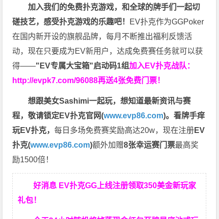
加入我们的免费扑克游戏，和全球的牌手们一起切
磋技艺，感受扑克游戏的乐趣吧！
EV扑克作为GGPoker
在国内新开设的旗舰品牌，每月不断推出福利反馈活
动，现在只要成为EV新用户，达成免费赛任务就可以获
得——
"EV专属大宝箱"启动码1组
加入EV扑克战队：
http://evpk7.com/96088
再送4张免费门票！
想跟美女Sashimi一起玩，
想知道最新资讯与赛
程，
敬请锁定EV扑克官网(
www.evp86.com
)。
看牌手痒
玩EV扑克，
每日多场免费赛奖励高达20w，现在注册
EV
扑克(
www.evp86.com
)
额外加赠
8张幸运赛门票
最高奖
励1500倍！
好消息 EV扑克GG上线注册领取350美金新玩家
礼包！