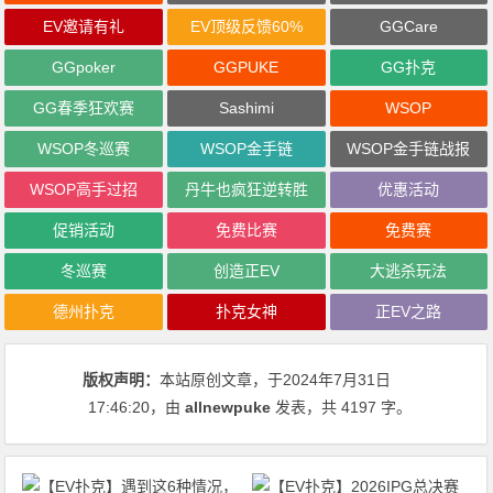
EV邀请有礼
EV顶级反馈60%
GGCare
GGpoker
GGPUKE
GG扑克
GG春季狂欢赛
Sashimi
WSOP
WSOP冬巡赛
WSOP金手链
WSOP金手链战报
WSOP高手过招
丹牛也疯狂逆转胜
优惠活动
促销活动
免费比赛
免费赛
冬巡赛
创造正EV
大逃杀玩法
德州扑克
扑克女神
正EV之路
版权声明：
本站原创文章，于2024年7月31日
17:46:20
，由
allnewpuke
发表，共 4197 字。