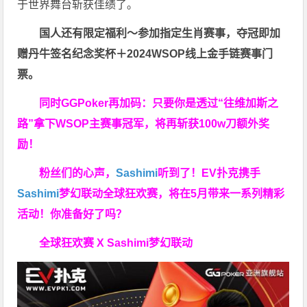
于世界舞台斩获佳绩了。
国人还有限定福利～参加指定生肖赛事，夺冠即加
赠
丹牛签名纪念奖杯
＋
2024WSOP线上金手链赛事门
票
。
同时GGPoker再加码：只要你是透过“往维加斯之
路”拿下WSOP主赛事冠军，将再斩获
100w刀
额外奖
励！
粉丝们的心声，
Sashimi
听到了！EV扑克携手
Sashimi
梦幻联动全球狂欢赛，将在5月带来一系列精彩
活动！你准备好了吗？
全球狂欢赛 X Sashimi梦幻联动