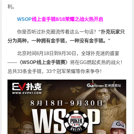
利。
WSOP
线上金手链
8/18荣耀之战火热开启
你是否听过扑克圈流传着这么一句话？
“扑克玩家只
分为两种，一种拥有金手链，一种没有金手链。”
北京时间8月18日到9月30日，全球扑克迷的盛宴
——
〈WSOP线上金手链赛〉
将在GG燃起炙热的战火！
总共33条金手链，33个冠军荣耀等你来争夺！