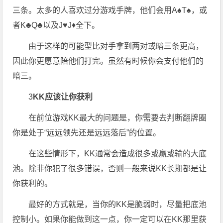
三条。太多的人喜欢过分游戏手牌，他们会用A♠T♠，或
者K♣Q♣以及J♥J♦全下。
由于这样的可能型比对手拿到两对或暗三条更高，
因此你更愿意陪他们打完。虽然有时候你会支付他们的
暗三。
3
KK应该让你获利
在前位游戏KK最大的问题是，你需要去判断翻牌圈
你是处于“远远领先还是远远落后”的位置。
在这些情形下，KK通常会造成很多或赢或输的大底
池。除非你犯了很多错误，否则一般来说KK长期都是让
你获利的。
最好的方式就是，当你的KK是脆弱时，尽量把底池
控制小。如果你能做到这一点，你一定可以在KK那里获