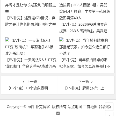
【EV扑克】遇到这6种情况，弃
牌才是让你长期盈利的明智之举
【EV扑克】2026IPG总决赛选
拔赛 | 263人围猎B组，吴武煌
54.4万领跑，主赛第一轮晋级版
图再添40人
【EV扑克】一天淘汰5人！FT变
【EV扑克】当年横扫牌桌的那
“绞肉机”！华裔选手AA惨遭河杀
批老玩家，如今怎么连鱼都打不
出局！
过了
上一篇
下一篇
【EV扑克】10个迹象表明你遇到了难对付的“鲨鱼”玩家
【EV扑克】牌局分析：上得山多终遇虎
文
章
Copyright © 蜗牛扑克博客 版权所有
站点地图
百度地图
谷歌地
导
图