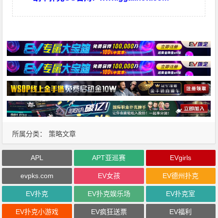
所属分类：
策略文章
APL
APT亚巡赛
EVgirls
evpks.com
EV女孩
EV德州扑克
EV扑克
EV扑克娱乐场
EV扑克室
EV扑克小游戏
EV疯狂送票
EV福利