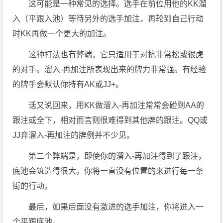
这可能是一种常见的选择。选手在前位用他的KK溜
入（平跟入池）等待另外的选手加注，再轮到自己行动
时KK再做一个更大的加注。
这种打法也有弊端，它只适用于对抗非常松或很虎
的对手。溜入-再加注所表现出来的牌力非常强。有经验
的牌手会默认你持有AK或JJ+。
话又说回来，用KK做溜入-再加注常常会碰到AA的
跟注或全下，相对而言则很难得到其他牌的跟注。QQ或
JJ弃溜入-再加注的牌例并不少见。
第二个弊端是，即使你的溜入-再加注得到了跟注，
底池会筑造得很大。你将一直没有位置的来进行每一条
街的行动。
最后，如果后面没有激进的选手加注，你将进入一
个平跟底池。