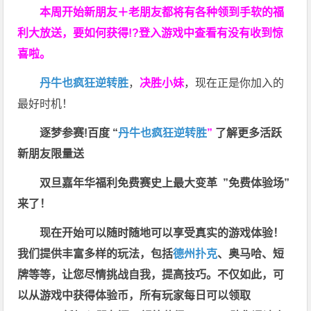
本周开始新朋友＋老朋友都将有各种领到手软的福
利大放送，要如何获得!?登入游戏中查看有没有收到惊
喜啦。
丹牛也疯狂逆转胜
，
决胜小妹
，现在正是你加入的
最好时机！
逐梦参赛!百度 “
丹牛也疯狂逆转胜
”
了解更多
活跃
新朋友限量送
双旦嘉年华福利
免费赛史上最大变革
”免费体验场”
来了！
现在开始可以随时随地可以享受真实的游戏体验！
我们提供丰富多样的玩法，包括
德州扑克
、奥马哈、短
牌等等，让您尽情挑战自我，提高技巧。不仅如此，
可
以从游戏中获得体验币，所有玩家每日可以领取