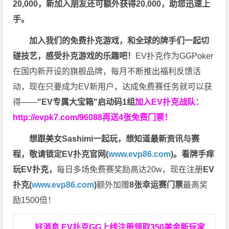
20,000，新加入朋友还可额外获得20,000，助您迅速上
手。
加入我们的免费扑克游戏，和全球的牌手们一起切
磋技艺，感受扑克游戏的乐趣吧！
EV扑克作为GGPoker
在国内新开设的旗舰品牌，每月不断推出福利反馈活
动，现在只要成为EV新用户，达成免费赛任务就可以获
得——
"EV专属大宝箱"启动码1组
加入EV扑克战队：
http://evpk7.com/96088
再送4张免费门票！
想跟美女Sashimi一起玩，
想知道最新资讯与赛
程，
敬请锁定EV扑克官网(
www.evp86.com
)。
看牌手痒
玩EV扑克，
每日多场免费赛奖励高达20w，现在注册
EV
扑克(
www.evp86.com
)
额外加赠
8张幸运赛门票
最高奖
励1500倍！
好消息 EV扑克GG上线注册领取350美金新玩家