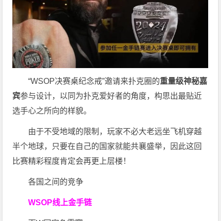
“WSOP决赛桌纪念戒”邀请来扑克圈的
重量级神秘嘉
宾
参与设计，以同为扑克爱好者的角度，构思出最贴近
选手心之所向的样貌。
由于不受地域的限制，玩家不必大老远坐飞机穿越
半个地球，只要在自己的国家就能共襄盛举，因此这回
比赛精彩程度肯定会再更上层楼！
各国之间的竞争
WSOP线上金手链