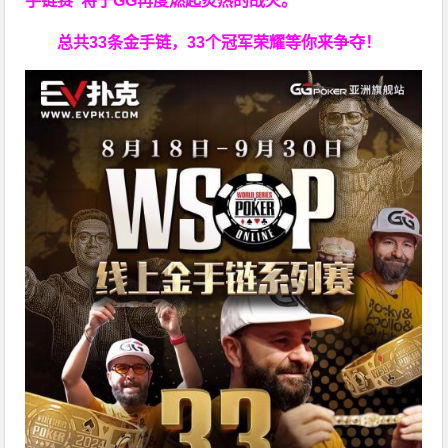
手链赛"
将于GG再度燃起炙热的战火。
总共33条金手链，33个冠军荣耀等你来争夺！