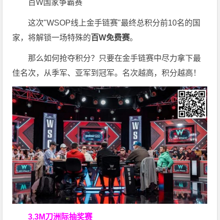
百W国家争霸赛
这次"WSOP线上金手链赛"最终总积分前10名的国
家，将解锁一场特殊的
百W免费赛
。
那么如何抢夺积分？只要在金手链赛中尽力拿下最
佳名次，从季军、亚军到冠军。名次越高，积分越高！
3.3M刀洲际抽奖赛