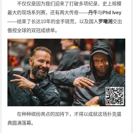
不仅仅是因为我们迎来了打破多项纪录、史上规模
最大的现场系列赛，还有两大传奇——
丹牛
与
Phil Ivey
——结束了长达10年的金手链荒，以及国人
罗曦湘
交出
傲视全球的双冠成绩单。
在种种缤纷亮点的加持下，才得以成就这场扑克盛
典圆满落幕。