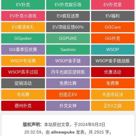
EV扑克
EV扑克娱乐场
EV扑克室
EV扑克小游戏
EV疯狂送票
EV福利
EV邀请有礼
EV顶级反馈60%
GGCare
GGpoker
GGPUKE
GG扑克
GG春季狂欢赛
Sashimi
WSOP
WSOP冬巡赛
WSOP金手链
WSOP金手链战报
WSOP高手过招
丹牛也疯狂逆转胜
优惠活动
促销活动
免费比赛
免费赛
冬巡赛
创造正EV
大逃杀玩法
德州扑克
扑克女神
正EV之路
版权声明：
本站原创文章，于2024年8月3日
20:32:59
，由
allnewpuke
发表，共 2915 字。