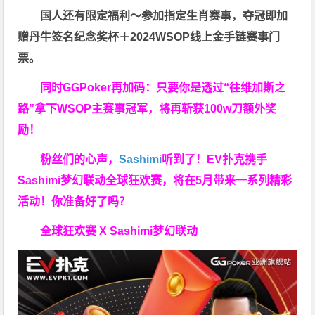
国人还有限定福利～参加指定生肖赛事，夺冠即加
赠
丹牛签名纪念奖杯
＋
2024WSOP线上金手链赛事门
票
。
同时GGPoker再加码：只要你是透过“往维加斯之
路”拿下WSOP主赛事冠军，将再斩获
100w刀
额外奖
励！
粉丝们的心声，
Sashimi
听到了！EV扑克携手
Sashimi梦幻联动全球狂欢赛，将在5月带来一系列精彩
活动！你准备好了吗？
全球狂欢赛 X Sashimi梦幻联动