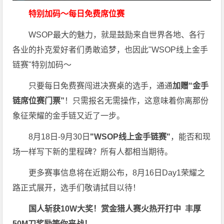
特别加码～每日免费席位赛
WSOP最大的魅力，就是鼓励来自世界各地、各行
各业的扑克爱好者们勇敢追梦，也因此"WSOP线上金手
链赛"特别加码～
只要每日免费赛闯进决赛桌的选手，通通
加赠“金手
链席位赛门票”
！只需报名无需操作，这意味着你离那份
象征荣耀的金手链又近了一步。
8月18日-9月30日
"WSOP线上金手链赛"
，能否和现
场一样写下新的里程碑？所有人都相当期待。
更多赛事信息将在近期公布，8月16日Day1荣耀之
路正式展开，选手们敬请拭目以待！
国人斩获
10W
大奖！
赏金猎人赛火热开打中 丰厚
50M刀奖励等你来战！