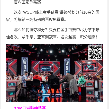
百W国家争霸赛
这次"WSOP线上金手链赛"最终总积分前10名的国
家，将解锁一场特殊的
百W免费赛
。
那么如何抢夺积分？只要在金手链赛中尽力拿下最
佳名次，从季军、亚军到冠军。名次越高，积分越高！
3.3M刀洲际抽奖赛