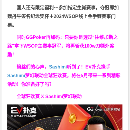
国人还有限定福利～参加指定生肖赛事，夺冠即加
赠
丹牛签名纪念奖杯
＋
2024WSOP线上金手链赛事门
票
。
同时GGPoker再加码：只要你是透过“往维加斯之
路”拿下WSOP主赛事冠军，将再斩获
100w刀
额外奖
励！
粉丝们的心声，
Sashimi
听到了！EV扑克携手
Sashimi
梦幻联动全球狂欢赛，将在5月带来一系列精彩
活动！你准备好了吗？
全球狂欢赛 X Sashimi梦幻联动