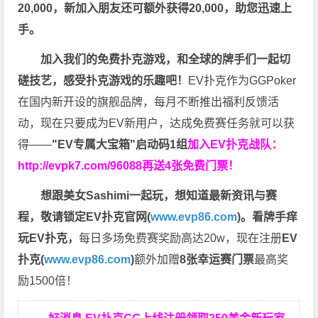
20,000，新加入朋友还可额外获得20,000，助您迅速上
手。
加入我们的免费扑克游戏，和全球的牌手们一起切
磋技艺，感受扑克游戏的乐趣吧！
EV扑克作为GGPoker
在国内新开设的旗舰品牌，每月不断推出福利反馈活
动，现在只要成为EV新用户，达成免费赛任务就可以获
得——
"EV专属大宝箱"启动码1组
加入EV扑克战队：
http://evpk7.com/96088
再送4张免费门票！
想跟美女Sashimi一起玩，
想知道最新资讯与赛
程，
敬请锁定EV扑克官网(
www.evp86.com
)。
看牌手痒
玩EV扑克，
每日多场免费赛奖励高达20w，现在注册
EV
扑克(
www.evp86.com
)
额外加赠
8张幸运赛门票
最高奖
励1500倍！