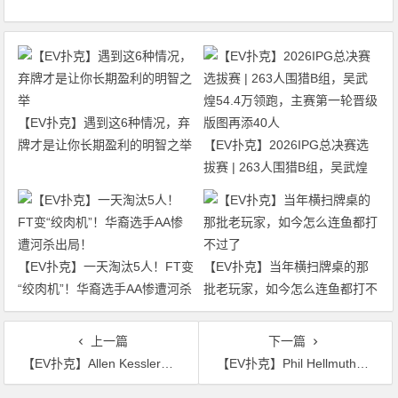
【EV扑克】遇到这6种情况，弃
牌才是让你长期盈利的明智之举
【EV扑克】2026IPG总决赛选
拔赛 | 263人围猎B组，吴武煌
54.4万领跑，主赛第一轮晋级版
图再添40人
【EV扑克】一天淘汰5人！FT变
【EV扑克】当年横扫牌桌的那
“绞肉机”！华裔选手AA惨遭河杀
批老玩家，如今怎么连鱼都打不
出局！
过了
上一篇
下一篇
【EV扑克】Allen Kessler中120万美元大奖，但却面临一个难以抉择的难题
【EV扑克】Phil Hellmuth在节目上崩溃，直接摔麦愤然离场