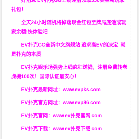
好消息 EV扑克GG上线注册领取350美金新玩家
礼包！
全天24小时随机将掉落现金红包至牌局底池或玩
家余额!快体验吧
EV扑克GG
全新中文旗舰站
追求高EV
的决定
就
是扑克的本质
EV扑克娱乐场强势上线疯狂送钱，注册免费转老
虎機100次！国际认证最安心！
EV扑克最新网址：
www.evpks.com
EV扑克官方网址：
www.evp86.com
EV扑克官网：
www.ev扑克官网.com
EV扑克下载：
www.ev扑克下载.com