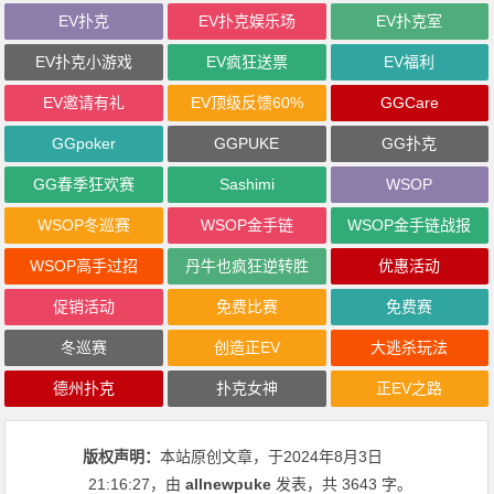
EV扑克
EV扑克娱乐场
EV扑克室
EV扑克小游戏
EV疯狂送票
EV福利
EV邀请有礼
EV顶级反馈60%
GGCare
GGpoker
GGPUKE
GG扑克
GG春季狂欢赛
Sashimi
WSOP
WSOP冬巡赛
WSOP金手链
WSOP金手链战报
WSOP高手过招
丹牛也疯狂逆转胜
优惠活动
促销活动
免费比赛
免费赛
冬巡赛
创造正EV
大逃杀玩法
德州扑克
扑克女神
正EV之路
版权声明：
本站原创文章，于2024年8月3日
21:16:27
，由
allnewpuke
发表，共 3643 字。