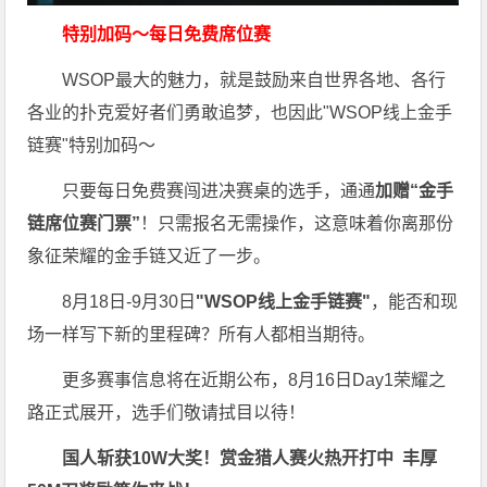
特别加码～每日免费席位赛
WSOP最大的魅力，就是鼓励来自世界各地、各行
各业的扑克爱好者们勇敢追梦，也因此"WSOP线上金手
链赛"特别加码～
只要每日免费赛闯进决赛桌的选手，通通
加赠“金手
链席位赛门票”
！只需报名无需操作，这意味着你离那份
象征荣耀的金手链又近了一步。
8月18日-9月30日
"WSOP线上金手链赛"
，能否和现
场一样写下新的里程碑？所有人都相当期待。
更多赛事信息将在近期公布，8月16日Day1荣耀之
路正式展开，选手们敬请拭目以待！
国人斩获
10W
大奖！
赏金猎人赛火热开打中 丰厚