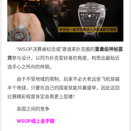
“WSOP决赛桌纪念戒”邀请来扑克圈的
重量级神秘嘉
宾
参与设计，以同为扑克爱好者的角度，构思出最贴近
选手心之所向的样貌。
由于不受地域的限制，玩家不必大老远坐飞机穿越
半个地球，只要在自己的国家就能共襄盛举，因此这回
比赛精彩程度肯定会再更上层楼！
各国之间的竞争
WSOP线上金手链