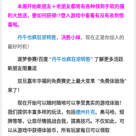
本周开始新朋友＋老朋友都将有各种领到手软的福
利大放送，要如何获得!?登入游戏中查看有没有收到惊
喜啦。
丹牛也疯狂逆转胜
，
决胜小妹
，现在正是你加入的
最好时机！
逐梦参赛!百度 “
丹牛也疯狂逆转胜
”
了解更多
活跃
新朋友限量送
双旦嘉年华福利
免费赛史上最大变革
”免费体验场”
来了！
现在开始可以随时随地可以享受真实的游戏体验！
我们提供丰富多样的玩法，包括
德州扑克
、奥马哈、短
牌等等，让您尽情挑战自我，提高技巧。不仅如此，
可
以从游戏中获得体验币，所有玩家每日可以领取