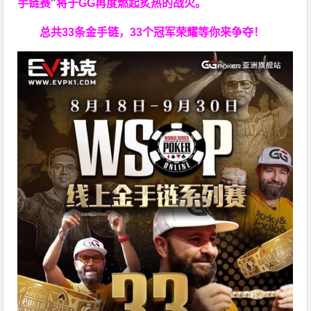
手链赛"
将于GG再度燃起炙热的战火。
总共33条金手链，33个冠军荣耀等你来争夺！