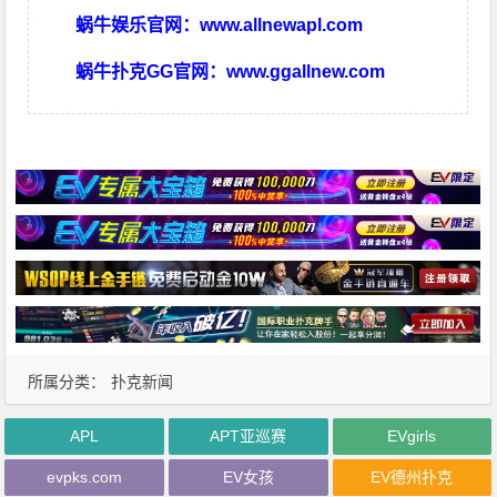
蜗牛娱乐官网：
www.allnewapl.com
蜗牛扑克GG官网：
www.ggallnew.com
所属分类：
扑克新闻
APL
APT亚巡赛
EVgirls
evpks.com
EV女孩
EV德州扑克