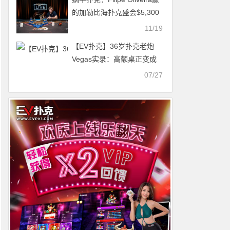
的加勒比海扑克盛会$5,300
主赛事冠军！
11/19
【EV扑克】36岁扑克老炮
Vegas实录：高额桌正变成
私人派对…
07/27