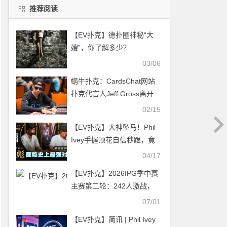
推荐阅读
【EV扑克】德扑圈神秘“大
嫂”，你了解多少？
03/06
蜗牛扑克：CardsChat网站
扑克代言人Jeff Gross离开
PS玩家战队
02/15
【EV扑克】大神坠马！Phil
Ivey手握顶花自信秒跟，竟
惨落丁彪圈套，最终损失高
04/17
达…!?
【EV扑克】2026IPG季中赛
主赛第二轮：242人激战，
104人进围圈，周苏云227.6
07/01
万记分牌领跑
【EV扑克】简讯 | Phil Ivey