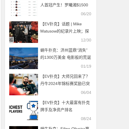
人首冠产生！罗曦湘$1500
混合游戏夺冠，赢得人生首
06/20
条金手链
【EV扑克】话题 | Mike
Matusow的纪录片上映；探
索扑克界争议人物的传奇一
12/30
生
蜗牛扑克：济州蓝鼎“消失”
的1300万美金 电影般的荒诞
情节
01/19
【EV扑克】大师兄回来了？
丹牛2024年锦标赛奖励已突
破100W刀！连Phil Ivey都望
06/04
尘莫及
【EV扑克】十大最富有扑克
牌手及净资产排名
08/24
蜗牛扑克：Filipe Oliveira赢