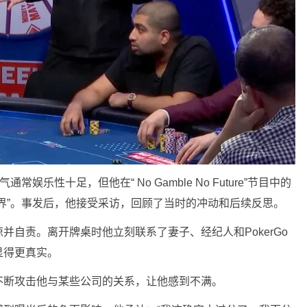
通常娱乐性十足，但他在“ No Gamble No Future”节目中的
界”。事发后，他接受采访，回顾了当时的冲动和后续反思。
震惊并自责。离开牌桌时他立刻联系了妻子、经纪人和PokerGo
显得更真实。
对方不断攻击他与某些公司的关系，让他感到不满。