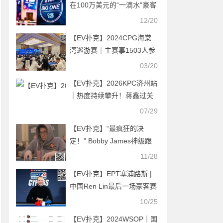
在100万美元的“一滴水”豪客
赛第一天就惨遭淘汰
12/20
【EV扑克】2024CPG海棠
湾巡游赛｜主赛事1503人参
赛542人晋级第二轮 李勇
03/20
27.55万记分牌领跑
【EV扑克】2026KPC济州站
｜热度持续攀升！蒋鑫过关
斩将夺取济州开幕赛冠军奖
07/29
杯赢得开门红！陈易莎荣耀
【EV扑克】“最疯狂的决
加冕女神赛，赛场热潮持续
定！” Bobby James神级跟
席卷！
注，五小时狂赚75万美元
11/28
【EV扑克】EPT塞浦路斯 |
中国Ren Lin最后一场豪客赛
获第3名，Li Shankui另一豪
10/25
客赛拿下第12名
【EV扑克】2024WSOP｜国