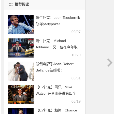
推荐阅读
蜗牛扑克：Leon Tsoukernik
取得partypoker
POWERFEST超高额豪客赛
09/07
冠军
蜗牛扑克：Michael
Addamo：又一位在今年取
得两条WSOP金手链的玩家
10/29
最倒霉牌手Jean-Robert
Bellande结婚啦！
03/31
【EV扑克】简讯 | Mike
Watson在黑山获得第四个
Triton冠军头衔，丁彪第三名
05/19
【EV扑克】趣闻 | Chance