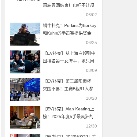
湾站圆满结束！巾帼不让须
眉，越南女将Thi Minh Hong
06/02
Pham问鼎USOP下龙湾主
蜗牛扑克：Perkins为Berkey
赛，国人选手多线绽放揽获
和Kuhn的拳击赛提供奖金
多项荣耀！
06/25
【EV扑克】从上海白领到中
国排名第一女牌手，她只用
了2年！
03/09
【EV扑克】第三届阳羡杯 |
突围不易！主赛B组91人参
赛20人晋级，杨福清33.35w
10/28
领跑全场
【EV扑克】Alan Keating上
榜！2025年度5手最疯狂的
百万牌局！
12/30
【EV扑克】2023WSOP | 美