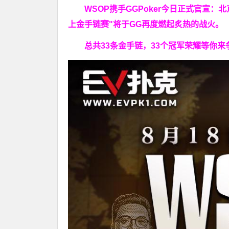
WSOP携手GGPoker今日正式官宣：
上金手链赛"
将于GG再度燃起炙热的战火。
总共33条金手链，33个冠军荣耀等你来