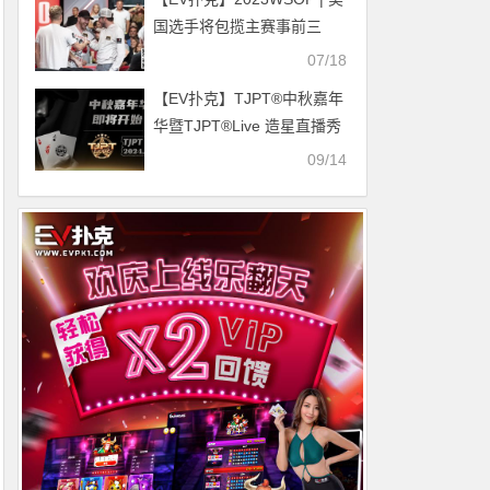
国选手将包揽主赛事前三
名，殷继学赛事88斩获第七
07/18
【EV扑克】TJPT®中秋嘉年
华暨TJPT®Live 造星直播秀
第一季第三轮在线海选赛即
09/14
将开赛！