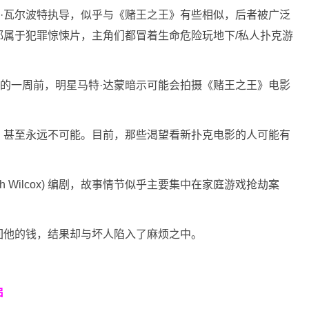
人吕克·瓦尔波特执导，似乎与《赌王之王》有些相似，后者被广泛
属于犯罪惊悚片，主角们都冒着生命危险玩地下/私人扑克游
片发布的一周前，明星马特·达蒙暗示可能会拍摄《赌王之王》电影
上映，甚至永远不可能。目前，那些渴望看新扑克电影的人可能有
osh Wilcox) 编剧，故事情节似乎主要集中在家庭游戏抢劫案
。
回他的钱，结果却与坏人陷入了麻烦之中。
启