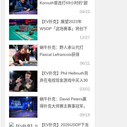
Kornuth曾连打69小时的“甜
局”，血赚50万刀
04/22
【EV扑克】展望2023年
WSOP「这场赛事」将创下
最高奖励记录！跨年迎来百
12/27
万福利赛～
蜗牛扑克：野人承认代打
Pascal Lefrancois获得
SCOOP主赛冠军
06/11
【EV扑克】Phil Hellmuth背
弃在电视现金游戏中买入30
万美元的承诺
03/02
蜗牛扑克：David Peters赢
得扑克大师赛主赛事冠军，
奖金$1,150,000
09/19
【EV扑克】2026USOP下龙