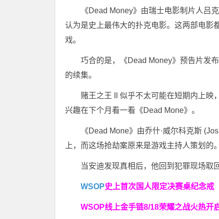
《Dead Money》由瑞士电影制片
认为是史上最伟大的扑克电影。这两部电影都
戏。
巧合的是，《Dead Money》预告
的续集。
赌王之王 II 似乎不太可能在短期内
兴趣在下个月看一看《Dead Mone》。
《Dead Mone》由乔什·威尔科克斯 (J
上，而这场抢劫案原来是游戏主持人策划的
当安迪发现真相后，他回到犯罪现场取
WSOP
史上首次
国人限定决赛桌纪念戒
WSOP线上金手链
8/18荣耀之战火热开