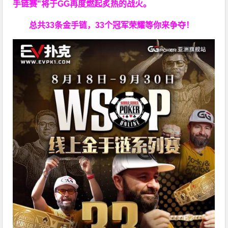
手链赛"
将于GG再度燃起炙热的战火。
总共33条金手链，33个冠军荣耀等你来争夺！