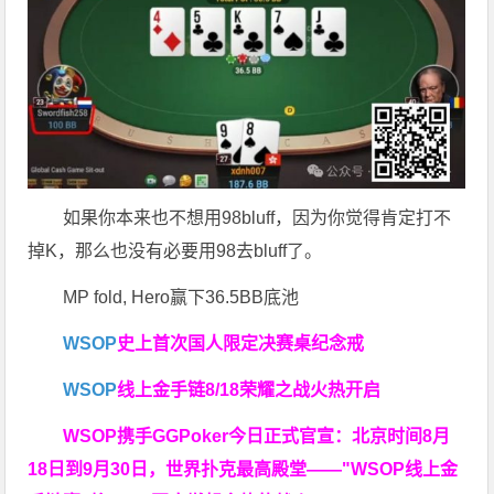
如果你本来也不想用98bluff，因为你觉得肯定打不
掉K，那么也没有必要用98去bluff了。
MP fold, Hero赢下36.5BB底池
WSOP
史上首次
国人限定决赛桌纪念戒
WSOP
线上金手链
8/18荣耀之战火热开启
WSOP携手GGPoker今日正式官宣：北京时间8月
18日到9月30日，世界扑克最高殿堂——
"WSOP线上金