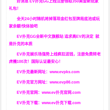
好消息 EV扑克GG上线注册领取350美金新玩家
礼包！
全天24小时随机将掉落现金红包至牌局底池或玩
家余额!快体验吧
EV扑克GG
全新中文旗舰站
追求高EV
的决定
就
是扑克的本质
EV扑克娱乐场强势上线疯狂送钱，注册免费转老
虎機100次！国际认证最安心！
EV扑克最新网址：
www.evpks.com
EV扑克官方网址：
www.evp86.com
EV扑克官网：
www.ev扑克官网.com
EV扑克下载：
www.ev扑克下载.com