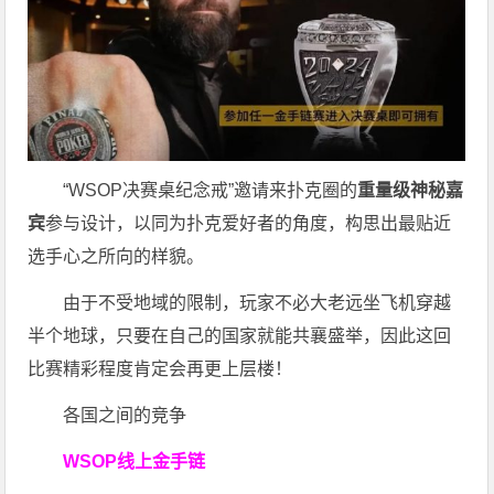
“WSOP决赛桌纪念戒”邀请来扑克圈的
重量级神秘嘉
宾
参与设计，以同为扑克爱好者的角度，构思出最贴近
选手心之所向的样貌。
由于不受地域的限制，玩家不必大老远坐飞机穿越
半个地球，只要在自己的国家就能共襄盛举，因此这回
比赛精彩程度肯定会再更上层楼！
各国之间的竞争
WSOP线上金手链