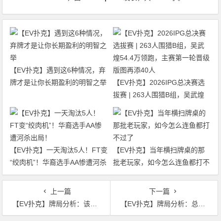
【EV扑克】遇到这6种情况，弃
牌才是让你长期盈利的明智之举
【EV扑克】2026IPG总决赛选
拔赛 | 263人围猎B组，吴武煌
54.4万领跑，主赛第一轮晋级版
图再添40人
【EV扑克】一天淘汰5人！FT变
【EV扑克】当年横扫牌桌的那
“绞肉机”！华裔选手AA惨遭河杀
批老玩家，如今怎么连鱼都打不
出局！
过了
上一篇
下一篇
【EV扑克】牌局分析：该推就推，被抓也不后悔
【EV扑克】牌局分析：总是有人上当