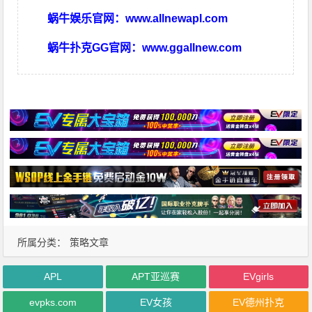
蜗牛娱乐官网：
www.allnewapl.com
蜗牛扑克GG官网：
www.ggallnew.com
所属分类：
策略文章
APL
APT亚巡赛
EVgirls
evpks.com
EV女孩
EV德州扑克