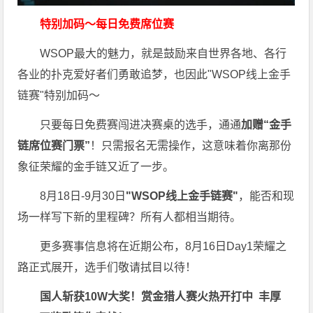
特别加码～每日免费席位赛
WSOP最大的魅力，就是鼓励来自世界各地、各行
各业的扑克爱好者们勇敢追梦，也因此"WSOP线上金手
链赛"特别加码～
只要每日免费赛闯进决赛桌的选手，通通
加赠“金手
链席位赛门票”
！只需报名无需操作，这意味着你离那份
象征荣耀的金手链又近了一步。
8月18日-9月30日
"WSOP线上金手链赛"
，能否和现
场一样写下新的里程碑？所有人都相当期待。
更多赛事信息将在近期公布，8月16日Day1荣耀之
路正式展开，选手们敬请拭目以待！
国人斩获
10W
大奖！
赏金猎人赛火热开打中 丰厚