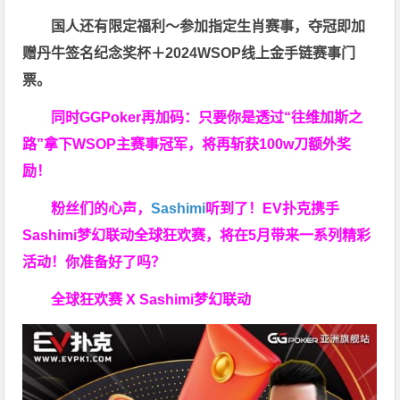
国人还有限定福利～参加指定生肖赛事，夺冠即加
赠
丹牛签名纪念奖杯
＋
2024WSOP线上金手链赛事门
票
。
同时GGPoker再加码：只要你是透过“往维加斯之
路”拿下WSOP主赛事冠军，将再斩获
100w刀
额外奖
励！
粉丝们的心声，
Sashimi
听到了！EV扑克携手
Sashimi梦幻联动全球狂欢赛，将在5月带来一系列精彩
活动！你准备好了吗？
全球狂欢赛 X Sashimi梦幻联动