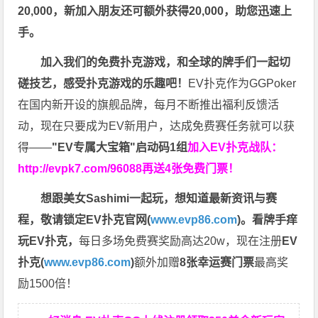
20,000，新加入朋友还可额外获得20,000，助您迅速上
手。
加入我们的免费扑克游戏，和全球的牌手们一起切
磋技艺，感受扑克游戏的乐趣吧！
EV扑克作为GGPoker
在国内新开设的旗舰品牌，每月不断推出福利反馈活
动，现在只要成为EV新用户，达成免费赛任务就可以获
得——
"EV专属大宝箱"启动码1组
加入EV扑克战队：
http://evpk7.com/96088
再送4张免费门票！
想跟美女Sashimi一起玩，
想知道最新资讯与赛
程，
敬请锁定EV扑克官网(
www.evp86.com
)。
看牌手痒
玩EV扑克，
每日多场免费赛奖励高达20w，现在注册
EV
扑克(
www.evp86.com
)
额外加赠
8张幸运赛门票
最高奖
励1500倍！