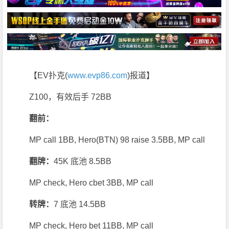
【EV扑克(
www.evp86.com
)报道】
Z100，有效后手 72BB
翻前：
MP call 1BB, Hero(BTN) 98 raise 3.5BB, MP call
翻牌：
45K 底池 8.5BB
MP check, Hero cbet 3BB, MP call
转牌：
7 底池 14.5BB
MP check, Hero bet 11BB, MP call