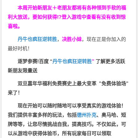
本周开始新朋友＋老朋友都将有各种领到手软的福
利大放送，要如何获得!?登入游戏中查看有没有收到惊
喜啦。
丹牛也疯狂逆转胜
，
决胜小妹
，现在正是你加入的
最好时机！
逐梦参赛!百度 “
丹牛也疯狂逆转胜
”
了解更多
活跃
新朋友限量送
双旦嘉年华福利
免费赛史上最大变革
”免费体验场”
来了！
现在开始可以随时随地可以享受真实的游戏体验！
我们提供丰富多样的玩法，包括
德州扑克
、奥马哈、短
牌等等，让您尽情挑战自我，提高技巧。不仅如此，
可
以从游戏中获得体验币，所有玩家每日可以领取