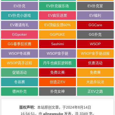
EV扑克
EV扑克娱乐场
EV扑克室
EV扑克小游戏
EV疯狂送票
EV福利
EV邀请有礼
EV顶级反馈60%
GGCare
GGpoker
GGPUKE
GG扑克
GG春季狂欢赛
Sashimi
WSOP
WSOP冬巡赛
WSOP金手链
WSOP金手链战报
WSOP高手过招
丹牛也疯狂逆转胜
优惠活动
促销活动
免费比赛
免费赛
冬巡赛
创造正EV
大逃杀玩法
德州扑克
扑克女神
正EV之路
版权声明：
本站原创文章，于2024年8月14日
16:54:51
，由
allnewpuke
发表，共 3349 字。