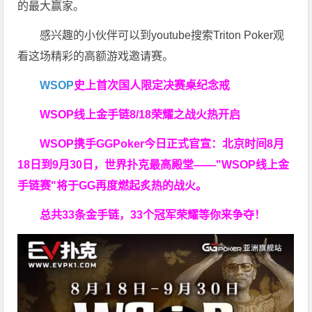
的最大赢家。
感兴趣的小伙伴可以到youtube搜索Triton Poker观
看这场精彩的高额游戏邀请赛。
WSOP
史上首次
国人限定决赛桌纪念戒
WSOP线上金手链
8/18荣耀之战火热开启
WSOP携手GGPoker今日正式官宣：北京时间8月
18日到9月30日，世界扑克最高殿堂——
"WSOP线上金
手链赛"
将于GG再度燃起炙热的战火。
总共33条金手链，33个冠军荣耀等你来争夺！