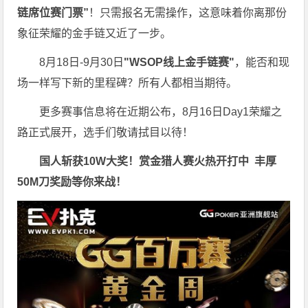
链席位赛门票”
！只需报名无需操作，这意味着你离那份
象征荣耀的金手链又近了一步。
8月18日-9月30日
"WSOP线上金手链赛"
，能否和现
场一样写下新的里程碑？所有人都相当期待。
更多赛事信息将在近期公布，8月16日Day1荣耀之
路正式展开，选手们敬请拭目以待！
国人斩获
10W
大奖！
赏金猎人赛火热开打中 丰厚
50M刀奖励等你来战！