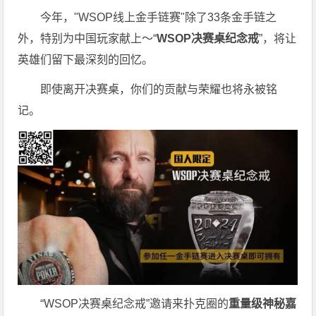
今年，"WSOP线上金手链赛"除了33条金手链之
外，特别为中国玩家献上～“
WSOP决赛桌纪念戒
”，将让
英雄们留下最深刻的回忆。
即使离开决赛桌，你们的贡献与荣耀也将永被铭
记。
“WSOP决赛桌纪念戒”邀请来扑克圈的
重量级神秘嘉