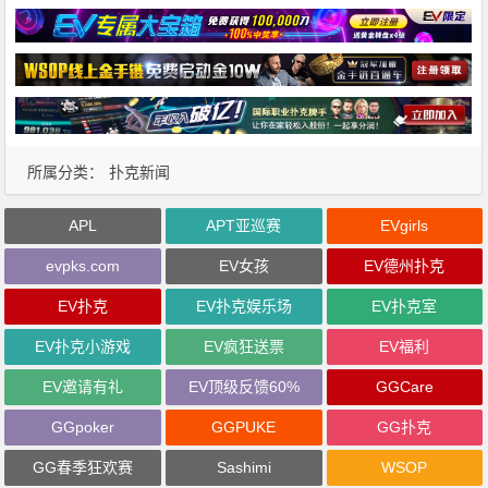
所属分类：
扑克新闻
APL
APT亚巡赛
EVgirls
evpks.com
EV女孩
EV德州扑克
EV扑克
EV扑克娱乐场
EV扑克室
EV扑克小游戏
EV疯狂送票
EV福利
EV邀请有礼
EV顶级反馈60%
GGCare
GGpoker
GGPUKE
GG扑克
GG春季狂欢赛
Sashimi
WSOP