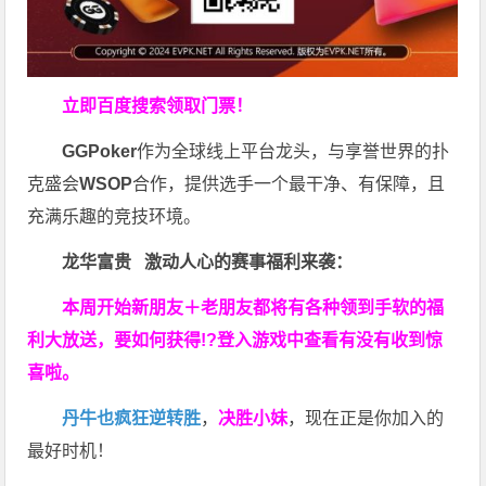
立即百度搜索领取门票！
GGPoker
作为全球线上平台龙头，与享誉世界的扑
克盛会
WSOP
合作，提供选手一个最干净、有保障，且
充满乐趣的竞技环境。
龙华富贵 激动人心的赛事福利来袭：
本周开始新朋友＋老朋友都将有各种领到手软的福
利大放送，要如何获得!?登入游戏中查看有没有收到惊
喜啦。
丹牛也疯狂逆转胜
，
决胜小妹
，现在正是你加入的
最好时机！