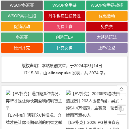
WSOP冬巡赛
WSOP金手链
WSOP金手链战报
WSOP高手过招
丹牛也疯狂逆转胜
优惠活动
促销活动
免费比赛
免费赛
冬巡赛
创造正EV
大逃杀玩法
德州扑克
扑克女神
正EV之路
版权声明：
本站原创文章，于2024年8月14日
17:15:30
，由
allnewpuke
发表，共 3974 字。
【EV扑克】遇到这6种情况，弃
牌才是让你长期盈利的明智之举
【EV扑克】2026IPG总决赛选