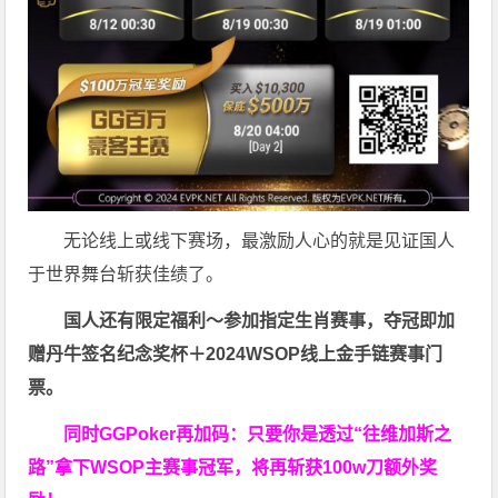
无论线上或线下赛场，最激励人心的就是见证国人
于世界舞台斩获佳绩了。
国人还有限定福利～参加指定生肖赛事，夺冠即加
赠
丹牛签名纪念奖杯
＋
2024WSOP线上金手链赛事门
票
。
同时GGPoker再加码：只要你是透过“往维加斯之
路”拿下WSOP主赛事冠军，将再斩获
100w刀
额外奖