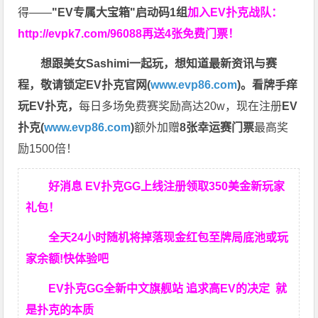
得——
"EV专属大宝箱"启动码1组
加入EV扑克战队：
http://evpk7.com/96088
再送4张免费门票！
想跟美女Sashimi一起玩，
想知道最新资讯与赛
程，
敬请锁定EV扑克官网(
www.evp86.com
)。
看牌手痒
玩EV扑克，
每日多场免费赛奖励高达20w，现在注册
EV
扑克(
www.evp86.com
)
额外加赠
8张幸运赛门票
最高奖
励1500倍！
好消息 EV扑克GG上线注册领取350美金新玩家
礼包！
全天24小时随机将掉落现金红包至牌局底池或玩
家余额!快体验吧
EV扑克GG
全新中文旗舰站
追求高EV
的决定
就
是扑克的本质