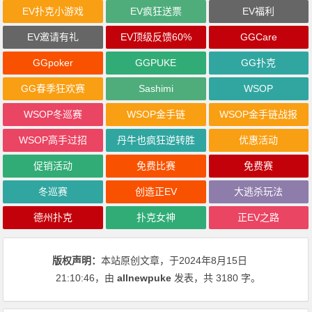
EV扑克小游戏
EV疯狂送票
EV福利
EV邀请有礼
EV顶级反馈60%
GGCare
GGpoker
GGPUKE
GG扑克
GG春季狂欢赛
Sashimi
WSOP
WSOP冬巡赛
WSOP金手链
WSOP金手链战报
WSOP高手过招
丹牛也疯狂逆转胜
优惠活动
促销活动
免费比赛
免费赛
冬巡赛
创造正EV
大逃杀玩法
德州扑克
扑克女神
正EV之路
版权声明：
本站原创文章，于2024年8月15日
21:10:46
，由
allnewpuke
发表，共 3180 字。