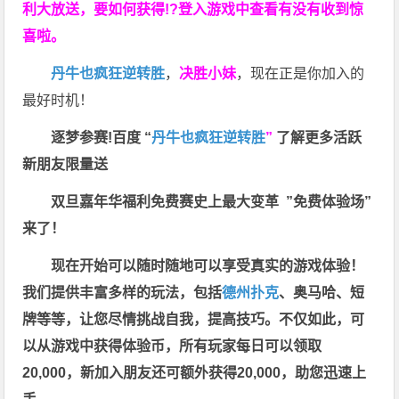
利大放送，要如何获得!?登入游戏中查看有没有收到惊
喜啦。
丹牛也疯狂逆转胜
，
决胜小妹
，现在正是你加入的
最好时机！
逐梦参赛!百度 “
丹牛也疯狂逆转胜
”
了解更多
活跃
新朋友限量送
双旦嘉年华福利
免费赛史上最大变革
”免费体验场”
来了！
现在开始可以随时随地可以享受真实的游戏体验！
我们提供丰富多样的玩法，包括
德州扑克
、奥马哈、短
牌等等，让您尽情挑战自我，提高技巧。不仅如此，
可
以从游戏中获得体验币，所有玩家每日可以领取
20,000，新加入朋友还可额外获得20,000，助您迅速上