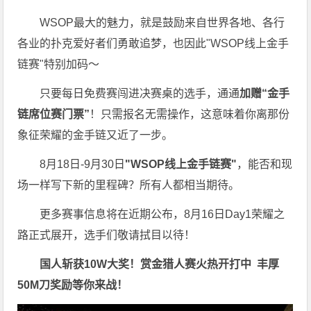
WSOP最大的魅力，就是鼓励来自世界各地、各行
各业的扑克爱好者们勇敢追梦，也因此"WSOP线上金手
链赛"特别加码～
只要每日免费赛闯进决赛桌的选手，通通
加赠“金手
链席位赛门票”
！只需报名无需操作，这意味着你离那份
象征荣耀的金手链又近了一步。
8月18日-9月30日
"WSOP线上金手链赛"
，能否和现
场一样写下新的里程碑？所有人都相当期待。
更多赛事信息将在近期公布，8月16日Day1荣耀之
路正式展开，选手们敬请拭目以待！
国人斩获
10W
大奖！
赏金猎人赛火热开打中 丰厚
50M刀奖励等你来战！