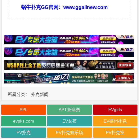
蜗牛扑克GG官网：
www.ggallnew.com
所属分类：
扑克新闻
APL
APT亚巡赛
EVgirls
evpks.com
EV女孩
EV德州扑克
EV扑克
EV扑克娱乐场
EV扑克室