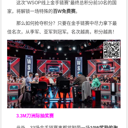
这次"WSOP线上金手链赛"最终总积分前10名的国
家，将解锁一场特殊的
百W免费赛
。
那么如何抢夺积分？只要在金手链赛中尽力拿下最
佳名次，从季军、亚军到冠军。名次越高，积分越高！
3.3M刀洲际抽奖赛
此外，33场金手链赛事都将附带一场
10W奖励的淘