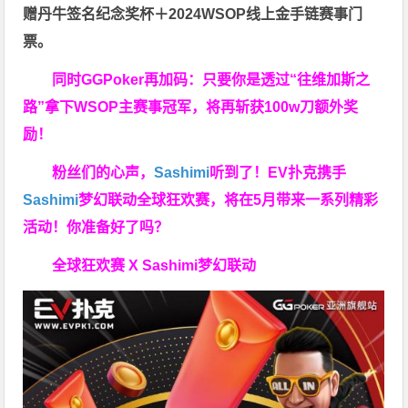
赠
丹牛签名纪念奖杯
＋
2024WSOP线上金手链赛事门
票
。
同时GGPoker再加码：只要你是透过“往维加斯之
路”拿下WSOP主赛事冠军，将再斩获
100w刀
额外奖
励！
粉丝们的心声，
Sashimi
听到了！EV扑克携手
Sashimi
梦幻联动全球狂欢赛，将在5月带来一系列精彩
活动！你准备好了吗？
全球狂欢赛 X Sashimi梦幻联动