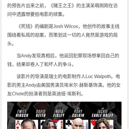
的预告片出来之前，《赌王之王》的主演呆萌刚刚在访
问中透露想要拍电影的续集。
《死钱》的编剧是Josh Wilcox，他创作的故事主线
围绕着私局的劫案，而策划这一切的人竟然是游戏的局
头。
当Andy发现真相后，他返回犯罪现场想拿回自己的
钱，结果却卷入了和坏人的争斗。
该影片的导演是瑞士的电影制作人Luc Walpoth。电
影的男主Andy由美国男演员埃米尔·赫斯基饰演。他的女
友Chole的扮演者则是英迪娅·埃斯利。