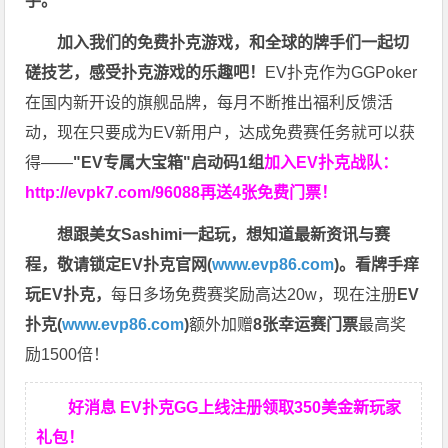
手。
加入我们的免费扑克游戏，和全球的牌手们一起切
磋技艺，感受扑克游戏的乐趣吧！
EV扑克作为GGPoker
在国内新开设的旗舰品牌，每月不断推出福利反馈活
动，现在只要成为EV新用户，达成免费赛任务就可以获
得——
"EV专属大宝箱"启动码1组
加入EV扑克战队：
http://evpk7.com/96088
再送4张免费门票！
想跟美女Sashimi一起玩，
想知道最新资讯与赛
程，
敬请锁定EV扑克官网(
www.evp86.com
)。
看牌手痒
玩EV扑克，
每日多场免费赛奖励高达20w，现在注册
EV
扑克(
www.evp86.com
)
额外加赠
8张幸运赛门票
最高奖
励1500倍！
好消息 EV扑克GG上线注册领取350美金新玩家
礼包！