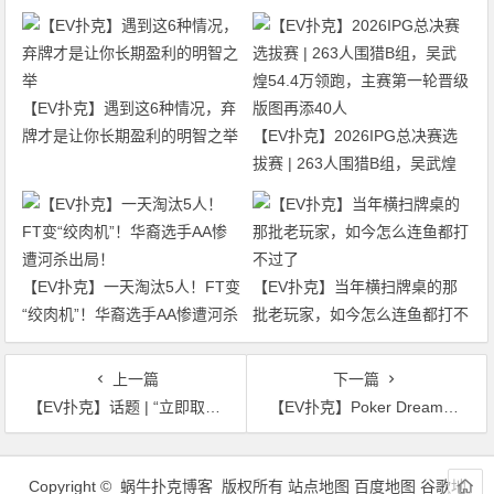
【EV扑克】遇到这6种情况，弃
牌才是让你长期盈利的明智之举
【EV扑克】2026IPG总决赛选
拔赛 | 263人围猎B组，吴武煌
54.4万领跑，主赛第一轮晋级版
图再添40人
【EV扑克】一天淘汰5人！FT变
【EV扑克】当年横扫牌桌的那
“绞肉机”！华裔选手AA惨遭河杀
批老玩家，如今怎么连鱼都打不
出局！
过了
上一篇
下一篇
【EV扑克】话题 | “立即取消资格，禁赛一年！” Benjamin Rolle对WSOP主赛事争议发表看法
【EV扑克】Poker Dream11 | 主赛事Day1完结破保底，超级豪客赛冠军诞生
文
章
Copyright © 蜗牛扑克博客 版权所有
站点地图
百度地图
谷歌地