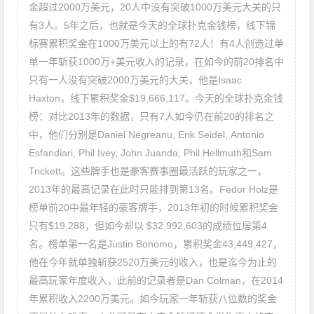
金超过2000万美元，20人中没有突破1000万美元大关的只
有3人。5年之后，也就是今天的全球扑克金钱榜，线下锦
标赛累积奖金在1000万美元以上的有72人！有4人创造过单
单一年斩获1000万+美元收入的记录，在如今的前20排名中
只有一人没有突破2000万美元的大关，他是Isaac
Haxton，线下累积奖金$19,666,117。今天的全球扑克金钱
榜：对比2013年的数据，只有7人如今仍在前20的排名之
中，他们分别是Daniel Negreanu, Erik Seidel, Antonio
Esfandiari, Phil Ivey, John Juanda, Phil Hellmuth和Sam
Trickett。这些牌手也是豪客赛事圈最活跃的玩家之一，
2013年的最高记录在此时只能排到第13名。Fedor Holz是
榜单前20中最年轻的豪客牌手，2013年初的时候累积奖金
只有$19,288，但如今却以 $32,992,603的成绩位居第4
名。榜单第一名是Justin Bonomo，累积奖金43,449,427，
他在今年就单独斩获2520万美元的收入，也是迄今为止的
最高玩家年度收入，此前的记录者是Dan Colman，在2014
年累积收入2200万美元。如今玩家一年斩获八位数的奖金