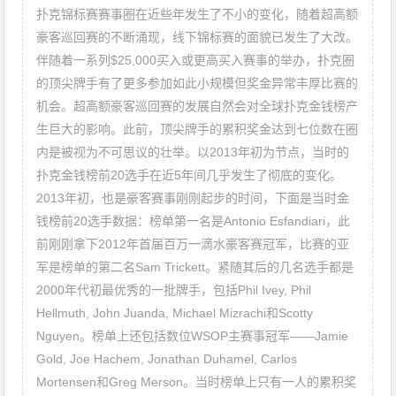
扑克锦标赛赛事圈在近些年发生了不小的变化，随着超高额
豪客巡回赛的不断涌现，线下锦标赛的面貌已发生了大改。
伴随着一系列$25,000买入或更高买入赛事的举办，扑克圈
的顶尖牌手有了更多参加如此小规模但奖金异常丰厚比赛的
机会。超高额豪客巡回赛的发展自然会对全球扑克金钱榜产
生巨大的影响。此前，顶尖牌手的累积奖金达到七位数在圈
内是被视为不可思议的壮举。以2013年初为节点，当时的
扑克金钱榜前20选手在近5年间几乎发生了彻底的变化。
2013年初，也是豪客赛事刚刚起步的时间，下面是当时金
钱榜前20选手数据：榜单第一名是Antonio Esfandiari，此
前刚刚拿下2012年首届百万一滴水豪客赛冠军，比赛的亚
军是榜单的第二名Sam Trickett。紧随其后的几名选手都是
2000年代初最优秀的一批牌手，包括Phil Ivey, Phil
Hellmuth, John Juanda, Michael Mizrachi和Scotty
Nguyen。榜单上还包括数位WSOP主赛事冠军——Jamie
Gold, Joe Hachem, Jonathan Duhamel, Carlos
Mortensen和Greg Merson。当时榜单上只有一人的累积奖