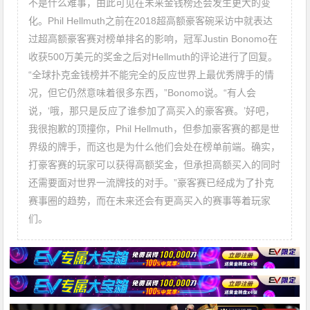
不是什么难事，由此可见在未来金钱榜还会发生更大的变
化。Phil Hellmuth之前在2018超高额豪客碗采访中就表达
过超高额豪客赛对榜单排名的影响，冠军Justin Bonomo在
收获500万美元的奖金之后对Hellmuth的评论进行了回复。
“全球扑克金钱榜并不能完全的反应世界上最优秀牌手的情
况，但它仍然意味着很多东西，”Bonomo说。“有人会
说，‘哦，那只是反应了谁参加了高买入的豪客赛。’好吧，
我很抱歉的顶撞你，Phil Hellmuth，但参加豪客赛的都是世
界级的牌手，而这也是为什么他们会处在榜单前端。确实，
打豪客赛的玩家可以获得高额奖金，但承担高额买入的同时
还需要面对世界一流牌技的对手。”豪客赛已经成为了扑克
赛事圈的趋势，而在未来还会有更高买入的赛事等着玩家
们。