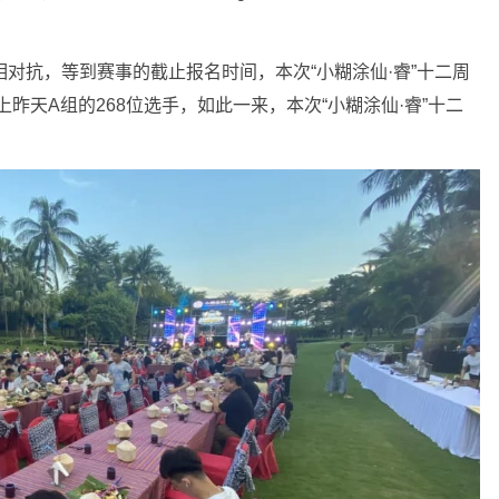
相对抗，等到赛事的截止报名时间，本次“小糊涂仙·睿”十二周
上昨天A组的268位选手，如此一来，本次“小糊涂仙·睿”十二