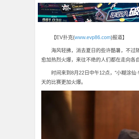
【EV扑克(
www.evp86.com
)报道】
海风轻拂，消去夏日的些许酷暑，不过随
愈加热烈火爆，来往不绝的人们都在走向各
时间来到8月22日中午12点，“小糊涂
天的比赛更加火爆。