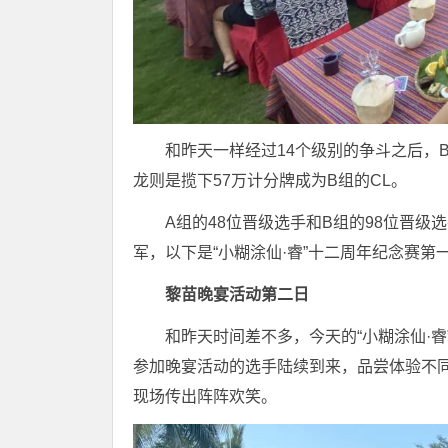
和昨天一样经过14个级别的争斗之后，B
龙则是揽下57万计分牌成为B组的CL。
A组的48位晋级选手和B组的98位晋级
军，以下是“小糊涂仙·睿”十二周年纪念赛
黎苗晚宴活动第二日
和昨天时间差不多，今天的“小糊涂仙·睿
参加晚宴活动的选手陆续到来，品尝体验不
现场传出阵阵欢笑。