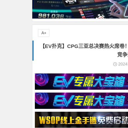
A+
【EV扑克】CPG三亚总决赛热火席卷！ 
竞争
202