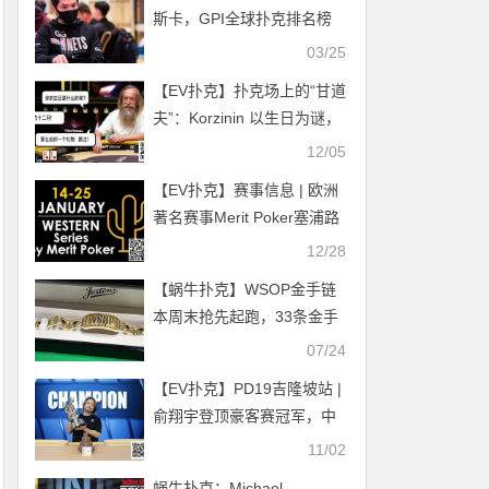
斯卡，GPI全球扑克排名榜
国人TONY荣登第一！誓言
03/25
夺下WSOP主赛事冠军
【EV扑克】扑克场上的“甘道
夫”：Korzinin 以生日为谜，
完成载入史册的抓诈唬
12/05
【EV扑克】赛事信息 | 欧洲
著名赛事Merit Poker塞浦路
斯站赛程发布（2024年1月
12/28
14日-25日）
【蜗牛扑克】​WSOP金手链
本周末抢先起跑，33条金手
链线上争霸赛完整赛程表
07/24
【EV扑克】PD19吉隆坡站 |
俞翔宇登顶豪客赛冠军，中
国选手在多项赛事中创下佳
11/02
绩
蜗牛扑克：Michael