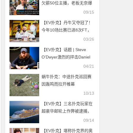
欠薪50位主播，老板无奈爆
料是甲方先欠3000万不付
09/15
【EV扑克】丹牛又夺冠了！
今年10场比赛已进8次FT，
相比之下毒王更显惨淡…
03/26
【EV扑克】话题 | Steve
O’Dwyer激烈的抨击Daniel
Smiljkovic滥用延迟注册
04/21
蜗牛扑克：中途扑克巡回赛
因轰鸣而拉开帷幕
10/13
【EV扑克】三名扑克玩家在
超豪华邮轮上作弊被逮捕，
涉案金额高达五位数
09/14
【EV扑克】堪称扑克界的奥