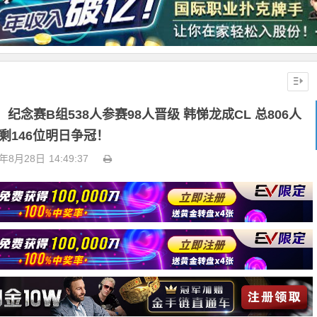
纪念赛B组538人参赛98人晋级 韩悌龙成CL 总806人
剩146位明日争冠！
4年8月28日
14:49:37