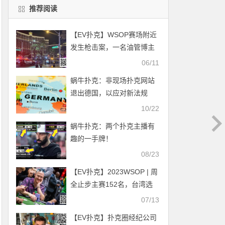
推荐阅读
【EV扑克】WSOP赛场附近
发生枪击案，一名油管博主
被逮捕
06/11
蜗牛扑克：非现场扑克网站
退出德国，以应对新法规
10/22
蜗牛扑克：两个扑克主播有
趣的一手牌！
08/23
【EV扑克】2023WSOP | 周
全止步主赛152名，台湾选
手Charlie Chiu晋级第六轮
07/13
【EV扑克】扑克圈经纪公司