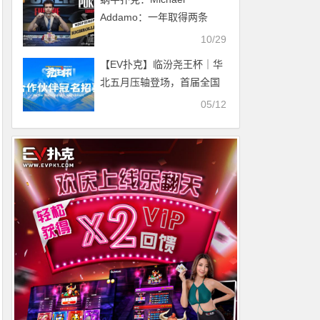
Addamo：一年取得两条
WSOP金手链
10/29
【EV扑克】临汾尧王杯｜华
北五月压轴登场，首届全国
智力竞技赛事席位告急！
05/12