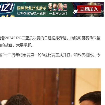
着2024CPG三亚总决赛的日程循序渐进，肉眼可见赛场气氛
自的战台，大展拳脚。
仙·睿”十二周年纪念赛第一轮B组比赛正式开打，和昨天相比，今