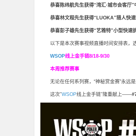
恭喜陈纬航先生获得
“湾汇·城市会客厅
恭喜林文程先生获得
“LUOKA”猎人快
恭喜彭子雄先生获得
“艺雅特”小型快速
以下是本次赛事视频直播时间安排表，选
WSOP
线上金手链
8/18-9/30
本周推荐赛事
无论在任何系列赛，“神秘赏金赛”永远
这次"
WSOP
线上金手链"隆重献上——
#