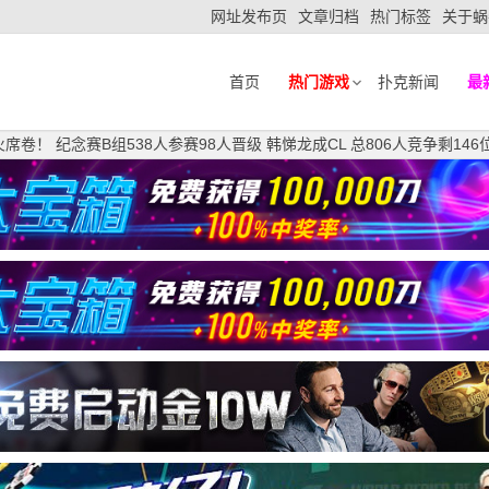
网址发布页
文章归档
热门标签
关于蜗
首页
热门游戏
扑克新闻
最
席卷！ 纪念赛B组538人参赛98人晋级 韩悌龙成CL 总806人竞争剩14