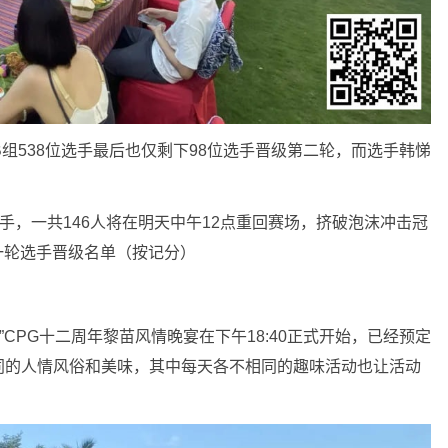
组538位选手最后也仅剩下98位选手晋级第二轮，而选手韩悌
选手，一共146人将在明天中午12点重回赛场，挤破泡沫冲击冠
第一轮选手晋级名单（按记分）
”CPG十二周年黎苗风情晚宴在下午18:40正式开始，已经预定
同的人情风俗和美味，其中每天各不相同的趣味活动也让活动