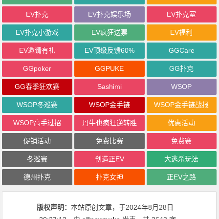
EV扑克
EV扑克娱乐场
EV扑克室
EV扑克小游戏
EV疯狂送票
EV福利
EV邀请有礼
EV顶级反馈60%
GGCare
GGpoker
GGPUKE
GG扑克
GG春季狂欢赛
Sashimi
WSOP
WSOP冬巡赛
WSOP金手链
WSOP金手链战报
WSOP高手过招
丹牛也疯狂逆转胜
优惠活动
促销活动
免费比赛
免费赛
冬巡赛
创造正EV
大逃杀玩法
德州扑克
扑克女神
正EV之路
版权声明：
本站原创文章，于2024年8月28日