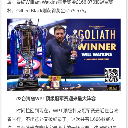
属。最终William Watkins拿走奖金£166,070和冠军奖
杯，Gilbert Black则获得奖金£175,575。
0
2
台湾省WPT顶级冠军赛迎来最大阵容
时间拉回到现在，WPT顶级扑克冠军赛最近在台湾
省举行，不出意外又破纪录了。这次共有1,666参赛人
次，是台湾省参赛阵容最庞大的一场比赛。这同时也是