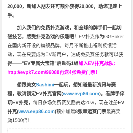
20,000，新加入朋友还可额外获得20,000，助您迅速上
手。
加入我们的免费扑克游戏，和全球的牌手们一起切
磋技艺，感受扑克游戏的乐趣吧！
EV扑克作为GGPoker
在国内新开设的旗舰品牌，每月不断推出福利反馈活
动，现在只要成为EV新用户，达成免费赛任务就可以获
得——
"EV专属大宝箱"启动码1组
加入EV扑克战队：
http://evpk7.com/96088
再送4张免费门票！
想跟美女
Sashimi
一起玩，
想知道最新资讯与赛
程，
敬请锁定EV扑克官网(
www.evp86.com
)。
看牌手痒
玩EV扑克，
每日多场免费赛奖励高达20w，现在注册
EV
扑克(
www.evp86.com
)
额外加赠
8张幸运赛门票
最高奖
励1500倍！