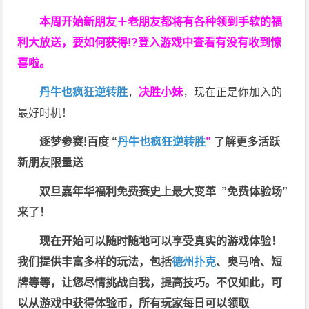
本周开始新朋友＋老朋友都将有各种领到手软的福
利大放送，要如何获得!?登入游戏中查看有没有收到惊
喜啦。
丹牛也疯狂逆转胜
，
决胜小妹
，现在正是你加入的
最好时机！
逐梦参赛!百度 “
丹牛也疯狂逆转胜
”
了解更多
活跃
新朋友限量送
双旦嘉年华福利
免费赛史上最大变革
”免费体验场”
来了！
现在开始可以随时随地可以享受真实的游戏体验！
我们提供丰富多样的玩法，包括
德州扑克
、奥马哈、短
牌等等，让您尽情挑战自我，提高技巧。不仅如此，
可
以从游戏中获得体验币，所有玩家每日可以领取