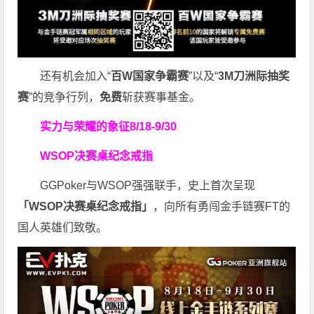
还有机会加入“
百W国家争霸赛
”以及“
3M刀洲际抽奖
赛
”的竞争行列，
免费
斩获赛事基金。
实力与荣耀的象征
8/18-9/30
WSOP决赛桌纪念戒指
GGPoker与WSOP强强联手，史上首次呈现
「WSOP决赛桌纪念戒指」
，向所有勇闯金手链赛FT的
国人英雄们致敬。