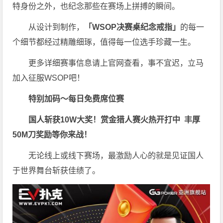
特身份之外，也纪念那些在赛场上拼搏的瞬间。
从设计到制作，
「WSOP决赛桌纪念戒指」
的每一
个细节都经过精雕细琢，值得每一位选手珍藏一生。
更多详细赛事信息请上官网查看，事不宜迟，立马
加入征服WSOP吧！
特别加码～每日免费席位赛
国人斩获
10W
大奖！
赏金猎人赛火热开打中 丰厚
50M刀奖励等你来战！
无论线上或线下赛场，最激励人心的就是见证国人
于世界舞台斩获佳绩了。