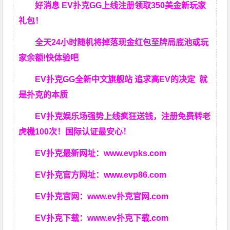
好消息 EV扑克GG上线注册领取350美金新玩家
礼包！
全天24小时随机将掉落现金红包至牌局底池或玩
家余额!快体验吧
EV扑克GG
全新中文旗舰站
追求高EV
的决定
就
是扑克的本质
EV扑克娱乐场强势上线疯狂送钱，注册免费转老
虎機100次！国际认证最安心！
EV扑克最新网址：
www.evpks.com
EV扑克官方网址：
www.evp86.com
EV扑克官网：
www.ev扑克官网.com
EV扑克下载：
www.ev扑克下载.com