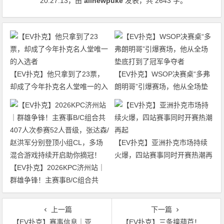
20:27:13
，由
allnewpuke
发表，共 2643 字。
【EV扑克】他只拿到了23票，
【EV扑克】WSOP决赛桌“多弗
却成了今年扑克名人堂唯一的入
朗明哥”引爆赛场，他从全场垫
选者
底打到了冠军争夺者
【EV扑克】亚洲扑克市场持续
火爆，四站赛事同时开赛热潮再
【EV扑克】2026KPC济州站｜
起
群雄争锋！主赛事B/C组合共
407人次参赛52人晋级，张达森/
赵洪军分别登顶小组CL，多场
上一篇
下一篇
混合游戏持续开启助你摘冠！
【EV扑克】赛事信息｜亚洲扑克巡回赛公布APT台北扑克经典赛2024赛程（9月27日-10月7日）
【EV扑克】三条撞葫芦！他猜出对手底牌却还是没逃过这冤家牌