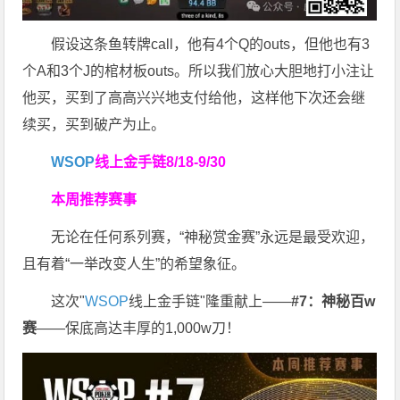
假设这条鱼转牌call，他有4个Q的outs，但他也有3
个A和3个J的棺材板outs。所以我们放心大胆地打小注让
他买，买到了高高兴兴地支付给他，这样他下次还会继
续买，买到破产为止。
WSOP
线上金手链
8/18-9/30
本周推荐赛事
无论在任何系列赛，“神秘赏金赛”永远是最受欢迎，
且有着“一举改变人生”的希望象征。
这次"
WSOP
线上金手链"隆重献上——
#7：神秘百w
赛
——保底高达丰厚的1,000w刀！