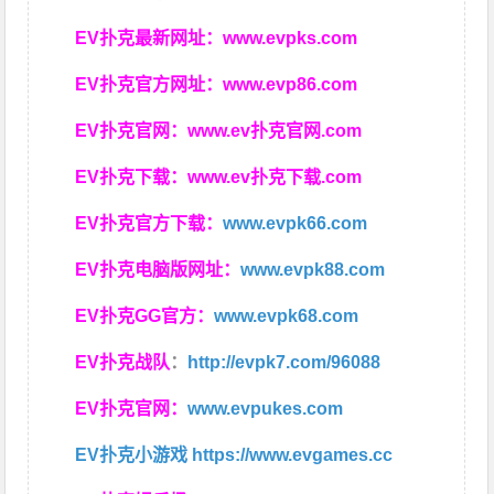
EV扑克最新网址：
www.evpks.com
EV扑克官方网址：
www.evp86.com
EV扑克官网：
www.ev扑克官网.com
EV扑克下载：
www.ev扑克下载.com
EV扑克官方下载：
www.evpk66.com
EV扑克电脑版网址：
www.evpk88.com
EV扑克GG官方：
www.evpk68.com
EV扑克战队
：
http://evpk7.com/96088
EV扑克官网：
www.evpukes.com
EV扑克小游戏
https://www.evgames.cc