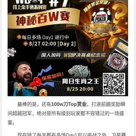
最棒的是，还有
100w刀Top赏金
，打进前圈奖励瞬
间超越冠军，绝对是所有级别玩家都不容错过的一场盛
宴。
现在除了每天都有多场Day1可以挑战之外，卫星赛