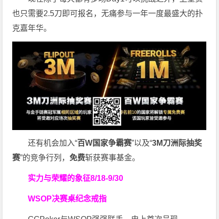
也只需要2.5刀即可报名，无痛参与一年一度最盛大的扑
克嘉年华。
还有机会加入“
百W国家争霸赛
”以及“
3M刀洲际抽奖
赛
”的竞争行列，
免费
斩获赛事基金。
实力与荣耀的象征
8/18-9/30
WSOP决赛桌纪念戒指