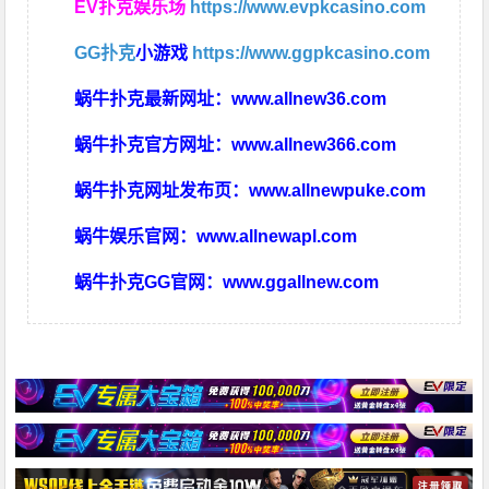
EV扑克娱乐场
https://www.evpkcasino.com
GG扑克
小游戏
https://www.ggpkcasino.com
蜗牛扑克最新网址：
www.allnew36.com
蜗牛扑克官方网址：
www.allnew366.com
蜗牛扑克网址发布页：
www.allnewpuke.com
蜗牛娱乐官网：
www.allnewapl.com
蜗牛扑克GG官网：
www.ggallnew.com