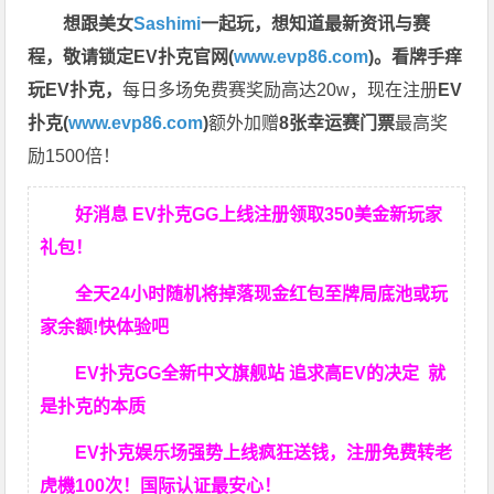
想跟美女
Sashimi
一起玩，
想知道最新资讯与赛
程，
敬请锁定EV扑克官网(
www.evp86.com
)。
看牌手痒
玩EV扑克，
每日多场免费赛奖励高达20w，现在注册
EV
扑克(
www.evp86.com
)
额外加赠
8张幸运赛门票
最高奖
励1500倍！
好消息 EV扑克GG上线注册领取350美金新玩家
礼包！
全天24小时随机将掉落现金红包至牌局底池或玩
家余额!快体验吧
EV扑克GG
全新中文旗舰站
追求高EV
的决定
就
是扑克的本质
EV扑克娱乐场强势上线疯狂送钱，注册免费转老
虎機100次！国际认证最安心！