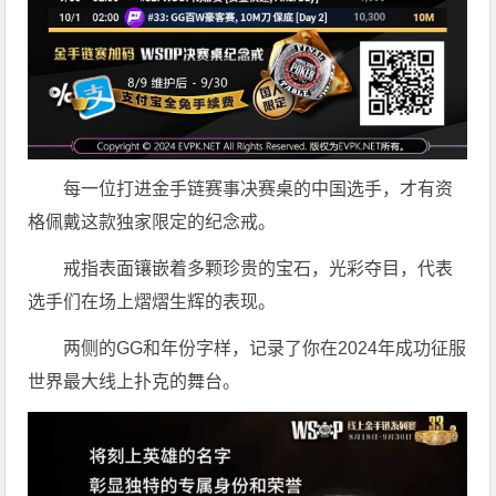
每一位打进金手链赛事决赛桌的中国选手，才有资
格佩戴这款独家限定的纪念戒。
戒指表面镶嵌着多颗珍贵的宝石，光彩夺目，代表
选手们在场上熠熠生辉的表现。
两侧的GG和年份字样，记录了你在2024年成功征服
世界最大线上扑克的舞台。