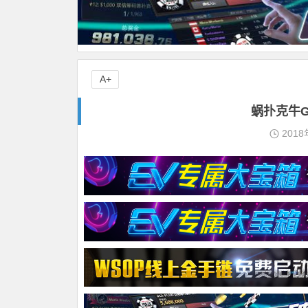
A+
蜗扑克牛
2018