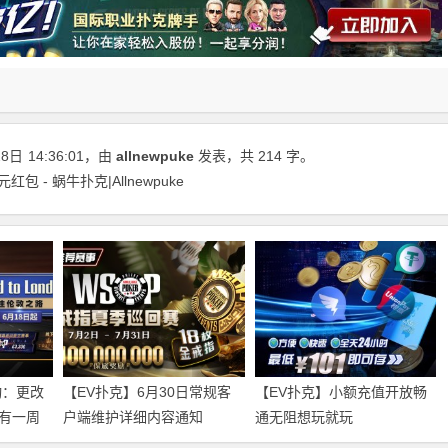
28日
14:36:01
，由
allnewpuke
发表，共 214 字。
 - 蜗牛扑克|Allnewpuke
动：更改
【EV扑克】6月30日常规客
【EV扑克】小额充值开放畅
有一周
户端维护详细内容通知
通无阻想玩就玩