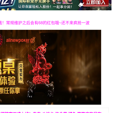
上线！常规维护之后会有68的红包哦~还不来疯抢一波