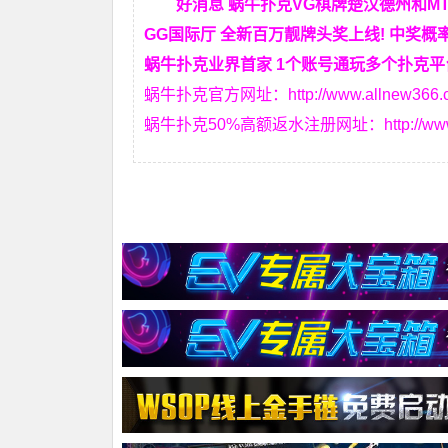
好消息 蜗牛扑克VG棋牌楚汉德州和M
GG国际厅 全新百万靓牌头奖上线! 中奖概
蜗牛扑克业界首家 1个账号通玩多个扑克平
蜗牛扑克官方网址：
http://www.allnew366
蜗牛扑克50%高额返水注册网址：
http://w