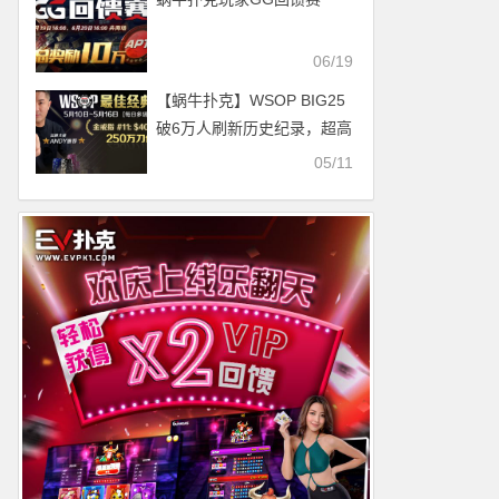
06/19
【蜗牛扑克】WSOP BIG25
破6万人刷新历史纪录，超高
EV值巨像赛保底250W刀火
05/11
热开打！