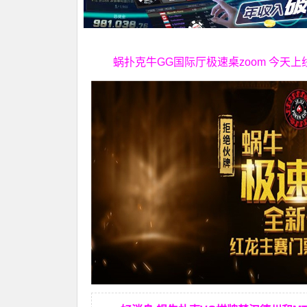
蜗扑克牛GG国际厅极速桌zoom 今天