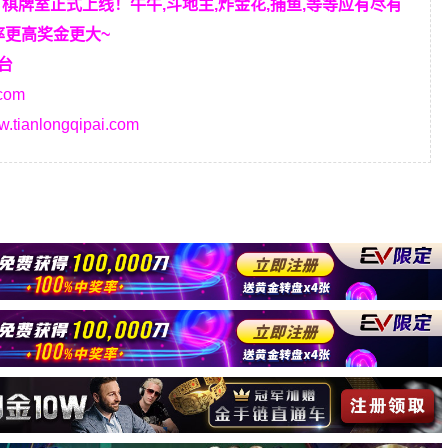
T棋牌室正式上线！牛牛,斗地主,炸金花,捕鱼,等等应有尽有
率更高奖金更大~
台
.com
ww.tianlongqipai.com