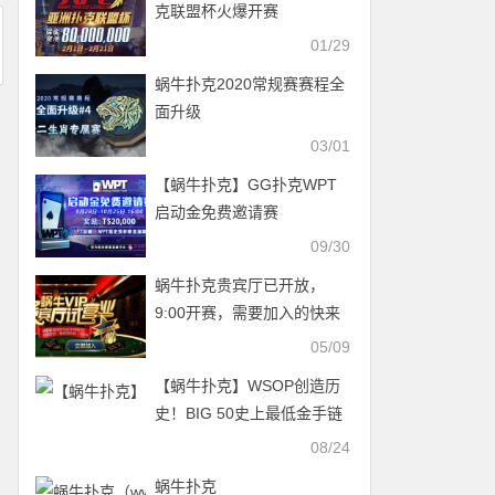
克联盟杯火爆开赛
01/29
蜗牛扑克2020常规赛赛程全
面升级
03/01
【蜗牛扑克】GG扑克WPT
启动金免费邀请赛
09/30
蜗牛扑克贵宾厅已开放，
9:00开赛，需要加入的快来
联系我哦
05/09
【蜗牛扑克】WSOP创造历
史！BIG 50史上最低金手链
参赛DAY1还有2天
08/24
蜗牛扑克