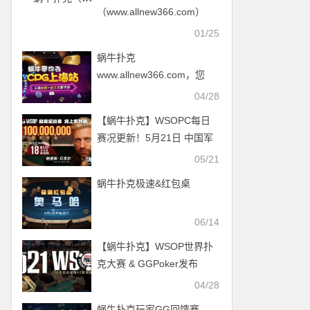
（www.allnew366.com）
BCpays 的银联扫码渠道正
01/25
式上线
蜗牛扑克
www.allnew366.com，您
好！
04/28
【蜗牛扑克】WSOPC每日
赛况更新！5月21日 中国军
团战绩榜
05/21
蜗牛扑克极速&红包桌
06/14
【蜗牛扑克】WSOP世界扑
克大赛 & GGPoker发布
2021年线上赛事计划
04/28
蜗牛扑克玩家GG回馈赛