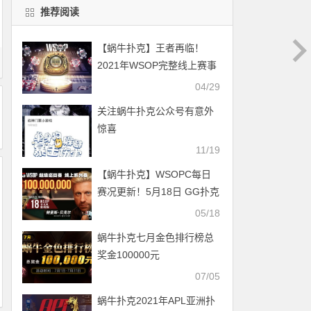
推荐阅读
【蜗牛扑克】王者再临！
2021年WSOP完整线上赛事
赛程正式公布
04/29
关注蜗牛扑克公众号有意外
惊喜
11/19
【蜗牛扑克】WSOPC每日
赛况更新！5月18日 GG扑克
玩家勇夺WSOP冠军戒指
05/18
蜗牛扑克七月金色排行榜总
奖金100000元
07/05
蜗牛扑克2021年APL亚洲扑