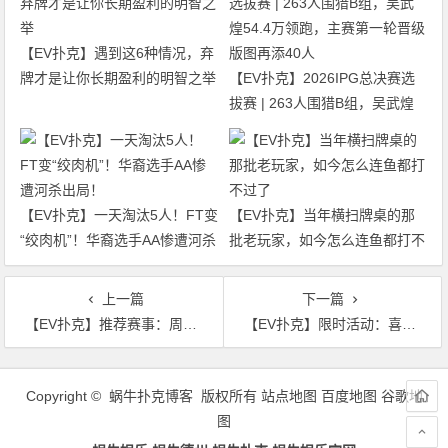
【EV扑克】遇到这6种情况，弃
牌才是让你长期盈利的明智之举
【EV扑克】2026IPG总决赛选
拔赛 | 263人围猎B组，吴武煌
54.4万领跑，主赛第一轮晋级版
图再添40人
【EV扑克】一天淘汰5人！FT变
【EV扑克】当年横扫牌桌的那
“绞肉机”！华裔选手AA惨遭河杀
批老玩家，如今怎么连鱼都打不
出局！
过了
上一篇
下一篇
【EV扑克】推荐赛事：周末狂欢聚惠赛，9月1日起，高保底，低买入
【EV扑克】限时活动：喜迎国庆 靓牌赢iPhone16
文
章
Copyright © 蜗牛扑克博客 版权所有
站点地图
百度地图
谷歌地
导
图
航