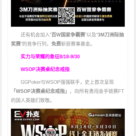
还有机会加入“
百W国家争霸赛
”以及“
3M刀洲际抽
奖赛
”的竞争行列，
免费
斩获赛事基金。
实力与荣耀的象征
8/18-9/30
WSOP决赛桌纪念戒指
GGPoker与WSOP强强联手，史上首次呈现
「WSOP决赛桌纪念戒指」
，向所有勇闯金手链赛FT
的国人英雄们致敬。