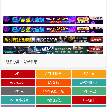
所属分类：
最新优惠
APL
APT亚巡赛
EVgirls
evpks.com
EV女孩
EV德州扑克
EV扑克
EV扑克娱乐场
EV扑克室
EV扑克小游戏
EV疯狂送票
EV福利