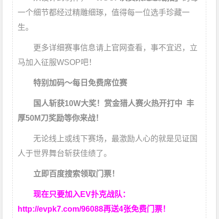
一个细节都经过精雕细琢，值得每一位选手珍藏一
生。
更多详细赛事信息请上官网查看，事不宜迟，立
马加入征服WSOP吧！
特别加码～每日免费席位赛
国人斩获
10W
大奖！
赏金猎人赛火热开打中 丰
厚50M刀奖励等你来战！
无论线上或线下赛场，最激励人心的就是见证国
人于世界舞台斩获佳绩了。
立即百度搜索领取门票！
现在只要加入EV扑克战队：
http://evpk7.com/96088
再送4张免费门票！