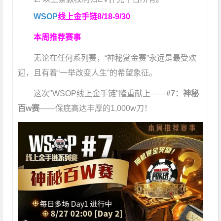
WSOP
线上金手链
8/18-9/30
本周推荐赛事
无论在任何系列赛，“神秘赏金赛”永远是最受欢
迎，且有着“一举改变人生”的希望象征。
这次"WSOP线上金手链"隆重献上——
#7：神秘
百w赛
——保底高达丰厚的1,000w刀！