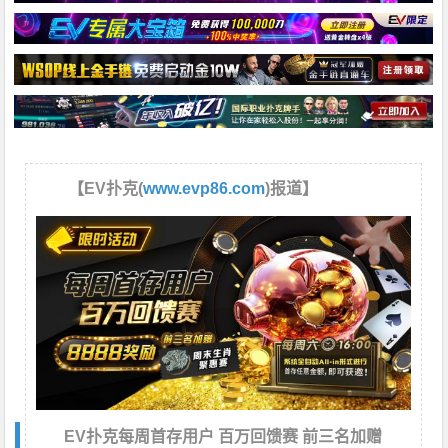
【EV扑克(
www.evp86.com
)报道】
EV扑克每周首存用户 百万回馈赛 前三名加赠