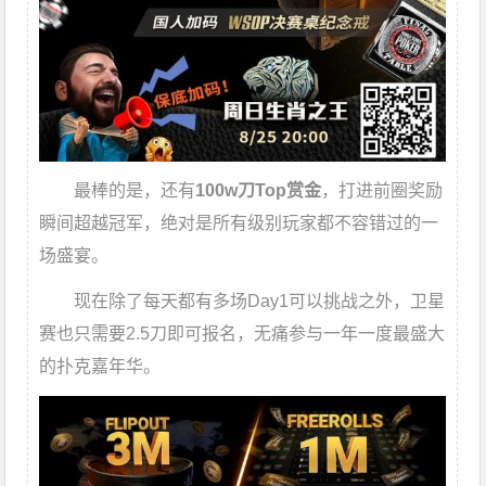
最棒的是，还有
100w刀Top赏金
，打进前圈奖励
瞬间超越冠军，绝对是所有级别玩家都不容错过的一
场盛宴。
现在除了每天都有多场Day1可以挑战之外，卫星
赛也只需要2.5刀即可报名，无痛参与一年一度最盛大
的扑克嘉年华。