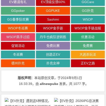
EV邀请有礼
EV顶级反馈60%
GGCare
GGpoker
GGPUKE
GG扑克
GG春季狂欢赛
Sashimi
WSOP
WSOP冬巡赛
WSOP金手链
WSOP金手链战报
WSOP高手过招
丹牛也疯狂逆转胜
优惠活动
促销活动
免费比赛
免费赛
冬巡赛
创造正EV
大逃杀玩法
德州扑克
扑克女神
正EV之路
版权声明：
本站原创文章，于2024年9月1日
16:33:39
，由
allnewpuke
发表，共 1077 字。