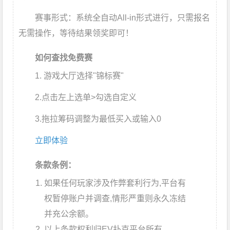
赛事形式：
系统全自动All-in形式进行，只需报名
无需操作，等待结果领奖即可！
如何查找免费赛
1. 游戏大厅选择"锦标赛"
2.点击左上选单>勾选自定义
3.拖拉筹码调整为最低买入或输入0
立即体验
条款条例：
如果任何玩家涉及作弊套利行为,平台有
权暂停账户并调查,情形严重则永久冻结
并充公余额。
以上条款权利归EV扑克平台所有。