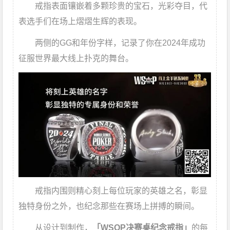
戒指表面镶嵌着多颗珍贵的宝石，光彩夺目，代
表选手们在场上熠熠生辉的表现。
两侧的GG和年份字样，记录了你在2024年成功
征服世界最大线上扑克的舞台。
戒指内围则精心刻上每位玩家的英雄之名，彰显
独特身份之外，也纪念那些在赛场上拼搏的瞬间。
从设计到制作，
「WSOP决赛桌纪念戒指」
的每