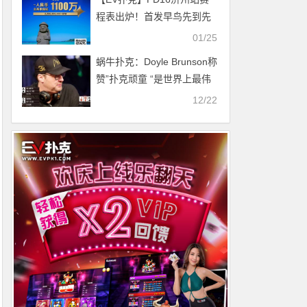
程表出炉！首发早鸟先到先
得！2/15-2/24点燃济州
01/25
蜗牛扑克：Doyle Brunson称
赞”扑克顽童 “是世界上最伟
大的锦标赛选手
12/22