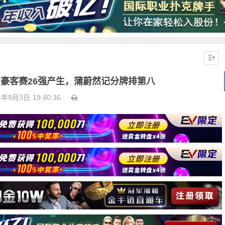
SPT豪客赛26强产生，蒲蔚然记分牌排第八
4年9月3日
19:40:36