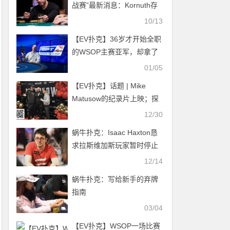
战赛”最新消息：Kornuth存
款被限制，比赛被迫暂停！
10/13
【EV扑克】36岁才开始全职
的WSOP主赛亚军，却拿了
将近3亿的扑克奖金
01/05
【EV扑克】话题 | Mike
Matusow的纪录片上映；探
索扑克界争议人物的传奇一
12/30
生
蜗牛扑克：Isaac Haxton恳
求拉斯维加斯玩家暂时停止
玩扑克
12/14
蜗牛扑克：​写给新手的弃牌
指南
03/04
【EV扑克】WSOP一场比赛