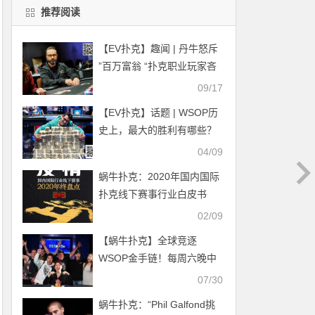
推荐阅读
【EV扑克】趣闻 | 丹牛怒斥
”百万富翁 “扑克职业玩家吝
啬小费
09/17
【EV扑克】话题 | WSOP历
史上，最大的胜利有哪些？
04/09
蜗牛扑克：2020年国内国际
扑克线下赛事行业白皮书
02/09
【蜗牛扑克】全球竞逐
WSOP金手链！每周六晚中
国时区赛事～线下主赛特权
07/30
公布
蜗牛扑克：“Phil Galfond挑