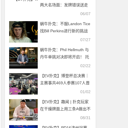
两大名场面：发牌错误送走
短码，Isildur1诈唬成功却主
06/07
动弃牌
蜗牛扑克：不服Landon Tice
找Bill Perkins进行新的挑战
07/27
蜗牛扑克：Phil Hellmuth 与
丹牛单挑对决即将开启！ 托
马斯·格拉维森扑克盈利1亿
02/22
美元
【EV扑克】博登杯总决赛｜
主赛事共469人参赛107人晋
级 卓国栋/周兆祥领跑D组/D
01/02
组快速
【EV扑克】趣闻 | 扑克玩家
在干燥牌面上用三条A做出不
可思议的弃牌
08/31
【EV扑克】PD16济州站赛