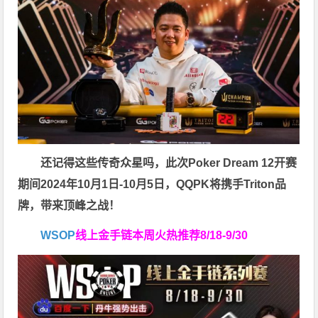
还记得这些传奇众星吗，此次Poker Dream 12开赛
期间2024年10月1日-10月5日，QQPK将携手Triton品
牌，带来顶峰之战！
WSOP
线上金手链
本周火热推荐
8/18-9/30