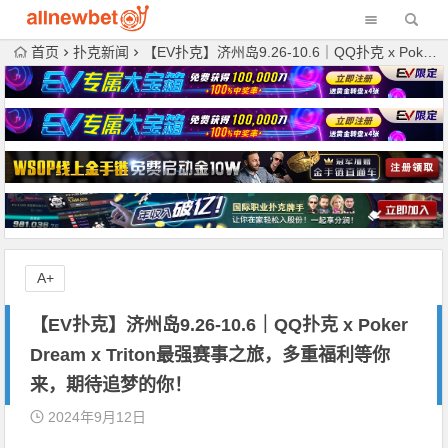
首页
扑克新闻
【EV扑克】济州岛9.26-10.6｜QQ扑克 x Poker Dream x Triton最强赛事之旅，多重福利等你来，期待追梦的你！
A+
【EV扑克】济州岛9.26-10.6｜QQ扑克 x Poker
Dream x Triton最强赛事之旅，多重福利等你
来，期待追梦的你！
2024年9月12日