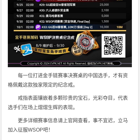
每一位打进金手链赛事决赛桌的中国选手，才有资
格佩戴这款独家限定的纪念戒。
戒指表面镶嵌着多颗珍贵的宝石，光彩夺目，代表
选手们在场上熠熠生辉的表现。
更多详细赛事信息请上官网查看，事不宜迟，立马
加入征服WSOP吧！