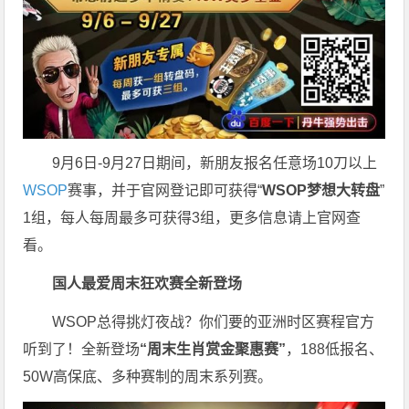
9月6日-9月27日期间，新朋友报名任意场10刀以上
WSOP
赛事，并于官网登记即可获得“
WSOP梦想大转盘
”
1组，每人每周最多可获得3组，更多信息请上官网查
看。
国人最爱周末狂欢赛
全新登场
WSOP总得挑灯夜战？你们要的亚洲时区赛程官方
听到了！全新登场
“周末生肖赏金聚惠赛”
，188低报名、
50W高保底、多种赛制的周末系列赛。