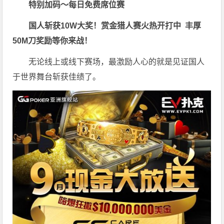
特别加码～每日免费席位赛
国人斩获
10W
大奖！
赏金猎人赛火热开打中 丰厚
50M刀奖励等你来战！
无论线上或线下赛场，最激励人心的就是见证国人
于世界舞台斩获佳绩了。