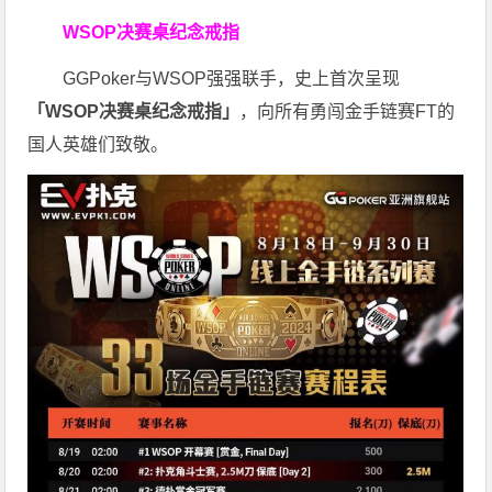
WSOP决赛桌纪念戒指
GGPoker与WSOP强强联手，史上首次呈现
「WSOP决赛桌纪念戒指」
，向所有勇闯金手链赛FT的
国人英雄们致敬。