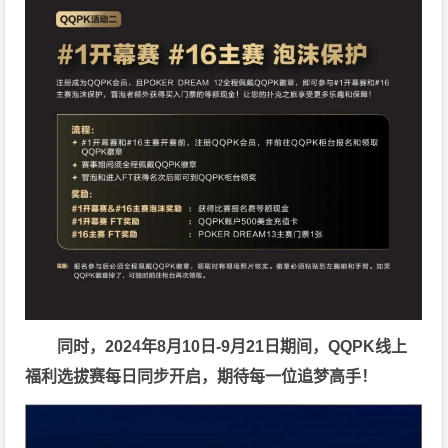
同时，2024年8月10日-9月21日期间，QQPK线上
福利选拔赛每日同步开启，期待每一位追梦高手！