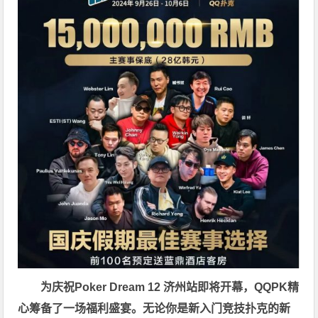
为庆祝Poker Dream 12 济州站即将开幕，QQPK
精
心筹备了一场福利盛宴。无论你是新入门竞技扑克的新