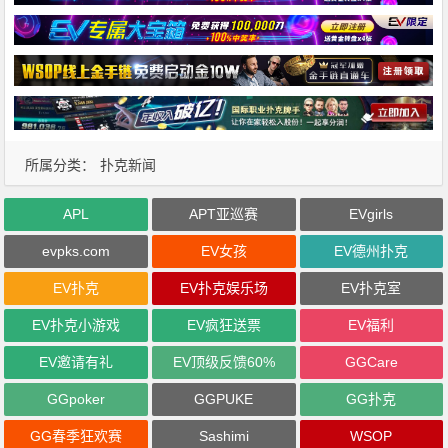
所属分类：
扑克新闻
APL
APT亚巡赛
EVgirls
evpks.com
EV女孩
EV德州扑克
EV扑克
EV扑克娱乐场
EV扑克室
EV扑克小游戏
EV疯狂送票
EV福利
EV邀请有礼
EV顶级反馈60%
GGCare
GGpoker
GGPUKE
GG扑克
GG春季狂欢赛
Sashimi
WSOP