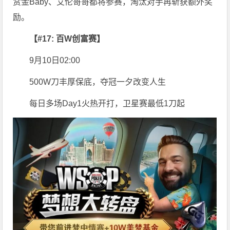
赏金Baby、艾伦哥哥都将参赛，淘汰对手再斩获额外奖
励。
【#17: 百W创富赛】
9月10日02:00
500W刀丰厚保底，夺冠一夕改变人生
每日多场Day1火热开打，卫星赛最低1刀起