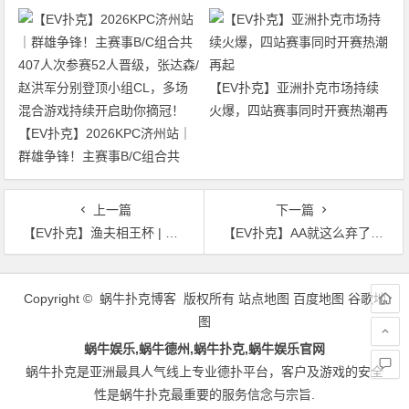
选者
底打到了冠军争夺者
【EV扑克】亚洲扑克市场持续
火爆，四站赛事同时开赛热潮再
【EV扑克】2026KPC济州站｜
起
群雄争锋！主赛事B/C组合共
407人次参赛52人晋级，张达森/
赵洪军分别登顶小组CL，多场
上一篇
下一篇
混合游戏持续开启助你摘冠！
【EV扑克】渔夫相王杯 | 热度火爆！凌晨两点半结束B组，主赛共计472人参赛，75人晋级第二轮
【EV扑克】AA就这么弃了？中国小哥拿空气牌成功诈唬WSOP金手链得主
文
章
Copyright © 蜗牛扑克博客 版权所有
站点地图
百度地图
谷歌地
导
图
航
蜗牛娱乐,蜗牛德州,蜗牛扑克,蜗牛娱乐官网
蜗牛扑克是亚洲最具人气线上专业德扑平台，客户及游戏的安全
性是蜗牛扑克最重要的服务信念与宗旨.