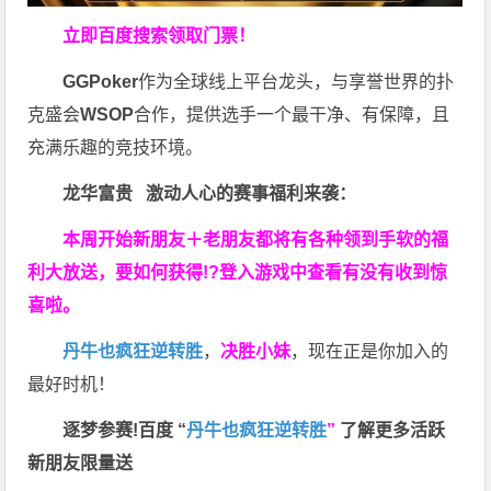
立即百度搜索领取门票！
GGPoker
作为全球线上平台龙头，与享誉世界的扑
克盛会
WSOP
合作，提供选手一个最干净、有保障，且
充满乐趣的竞技环境。
龙华富贵 激动人心的赛事福利来袭：
本周开始新朋友＋老朋友都将有各种领到手软的福
利大放送，要如何获得!?登入游戏中查看有没有收到惊
喜啦。
丹牛也疯狂逆转胜
，
决胜小妹
，现在正是你加入的
最好时机！
逐梦参赛!百度 “
丹牛也疯狂逆转胜
”
了解更多
活跃
新朋友限量送