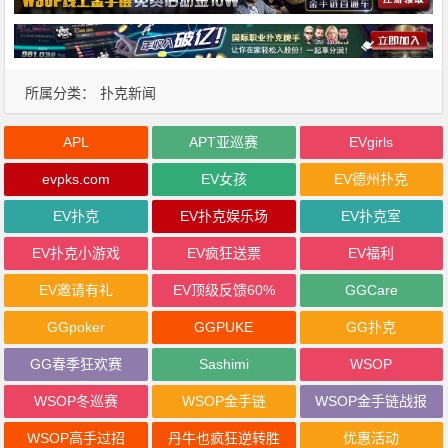
所属分类：
扑克新闻
APL
APT亚巡赛
EVgirls
evpks.com
EV女孩
EV德州扑克
EV扑克
EV扑克娱乐场
EV扑克室
EV扑克小游戏
EV疯狂送票
EV福利
EV邀请有礼
EV顶级反馈60%
GGCare
GGpoker
GGPUKE
GG扑克
GG春季狂欢赛
Sashimi
WSOP
WSOP冬巡赛
WSOP金手链
WSOP金手链战报
WSOP高手过招
丹牛也疯狂逆转胜
优惠活动