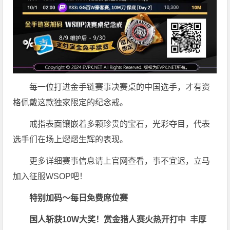
每一位打进金手链赛事决赛桌的中国选手，才有资
格佩戴这款独家限定的纪念戒。
戒指表面镶嵌着多颗珍贵的宝石，光彩夺目，代表
选手们在场上熠熠生辉的表现。
更多详细赛事信息请上官网查看，事不宜迟，立马
加入征服WSOP吧！
特别加码～每日免费席位赛
国人斩获
10W
大奖！
赏金猎人赛火热开打中 丰厚