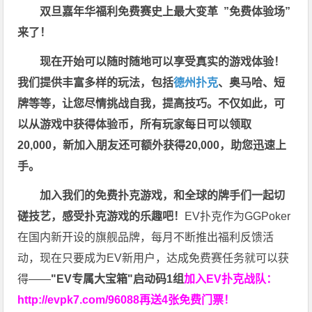
双旦嘉年华福利
免费赛史上最大变革
”免费体验场”
来了！
现在开始可以随时随地可以享受真实的游戏体验！
我们提供丰富多样的玩法，包括
德州扑克
、奥马哈、短
牌等等，让您尽情挑战自我，提高技巧。不仅如此，
可
以从游戏中获得体验币，所有玩家每日可以领取
20,000，新加入朋友还可额外获得20,000，助您迅速上
手。
加入我们的免费扑克游戏，和全球的牌手们一起切
磋技艺，感受扑克游戏的乐趣吧！
EV扑克作为GGPoker
在国内新开设的旗舰品牌，每月不断推出福利反馈活
动，现在只要成为EV新用户，达成免费赛任务就可以获
得——
"EV专属大宝箱"启动码1组
加入EV扑克战队：
http://evpk7.com/96088
再送4张免费门票！