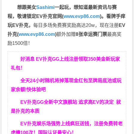
想跟美女
Sashimi
一起玩，
想知道最新资讯与赛
程，
敬请锁定EV扑克官网(
www.evp86.com
)。
看牌手痒
玩EV扑克，
每日多场免费赛奖励高达20w，现在注册
EV
扑克(
www.evp86.com
)
额外加赠
8张幸运赛门票
最高奖
励1500倍！
好消息 EV扑克GG上线注册领取350美金新玩家
礼包！
全天24小时随机将掉落现金红包至牌局底池或玩
家余额!快体验吧
EV扑克GG
全新中文旗舰站
追求高EV
的决定
就
是扑克的本质
EV扑克娱乐场强势上线疯狂送钱，注册免费转老
虎機100次！国际认证最安心！