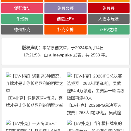
促销活动
免费比赛
免费赛
冬巡赛
创造正EV
大逃杀玩法
德州扑克
扑克女神
正EV之路
版权声明：
本站原创文章，于2024年9月14日
17:21:53
，由
allnewpuke
发表，共 2553 字。
【EV扑克】遇到这6种情况，弃
牌才是让你长期盈利的明智之举
【EV扑克】2026IPG总决赛选
拔赛 | 263人围猎B组，吴武煌
54.4万领跑，主赛第一轮晋级版
图再添40人