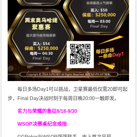
每日多场Day1可以挑战，卫星赛最低仅需20即可起
步，Final Day决战时刻于每周日晚20:00一触即发。
实力与荣耀的象征
8/18-9/30
WSOP决赛桌纪念戒指
GGPoker与WSOP强强联手，史上首次呈现