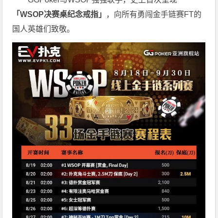
「WSOP决赛桌纪念戒指」
，向所有勇闯金手链赛FT的
国人英雄们致敬。