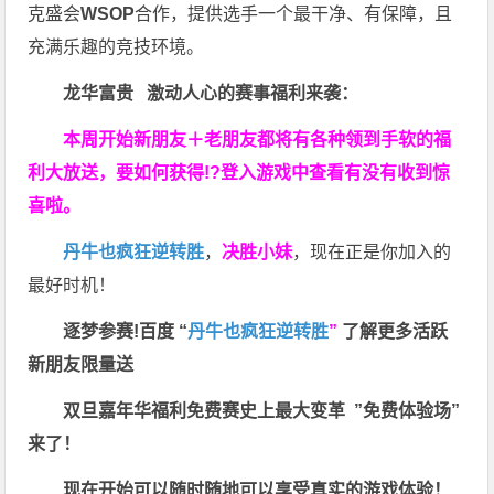
克盛会
WSOP
合作，提供选手一个最干净、有保障，且
充满乐趣的竞技环境。
龙华富贵 激动人心的赛事福利来袭：
本周开始新朋友＋老朋友都将有各种领到手软的福
利大放送，要如何获得!?登入游戏中查看有没有收到惊
喜啦。
丹牛也疯狂逆转胜
，
决胜小妹
，现在正是你加入的
最好时机！
逐梦参赛!百度 “
丹牛也疯狂逆转胜
”
了解更多
活跃
新朋友限量送
双旦嘉年华福利
免费赛史上最大变革
”免费体验场”
来了！
现在开始可以随时随地可以享受真实的游戏体验！