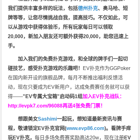
我们提供丰富多样的玩法，包括
德州扑克
、奥马哈、短
牌等等，让您尽情挑战自我，提高技巧。不仅如此，
可
以从游戏中获得体验币，所有玩家每日可以领取
20,000，新加入朋友还可额外获得20,000，助您迅速上
手。
加入我们的免费扑克游戏，和全球的牌手们一起切
磋技艺，感受扑克游戏的乐趣吧！
EV扑克作为GGPoker
在国内新开设的旗舰品牌，每月不断推出福利反馈活
动，现在只要成为EV新用户，达成免费赛任务就可以获
得——
"EV专属大宝箱"启动码1组
加入EV扑克战队：
http://evpk7.com/96088
再送4张免费门票！
想跟美女
Sashimi
一起玩，
想知道最新资讯与赛
程，
敬请锁定EV扑克官网(
www.evp86.com
)。
看牌手痒
玩EV扑克，
每日多场免费赛奖励高达20w，现在注册
EV