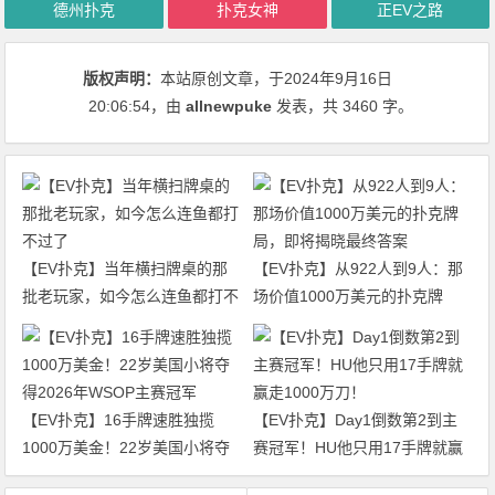
德州扑克
扑克女神
正EV之路
版权声明：
本站原创文章，于2024年9月16日
20:06:54
，由
allnewpuke
发表，共 3460 字。
【EV扑克】当年横扫牌桌的那
【EV扑克】从922人到9人：那
批老玩家，如今怎么连鱼都打不
场价值1000万美元的扑克牌
过了
局，即将揭晓最终答案
【EV扑克】16手牌速胜独揽
【EV扑克】Day1倒数第2到主
1000万美金！22岁美国小将夺
赛冠军！HU他只用17手牌就赢
得2026年WSOP主赛冠军
走1000万刀！