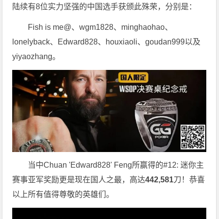
陆续有8位实力坚强的中国选手获颁此殊荣，分别是：
Fish is me@、wgm1828、minghaohao、
lonelyback、Edward828、houxiaoli、goudan999以及
yiyaozhang。
当中Chuan 'Edward828' Feng所赢得的#12: 迷你主
赛事亚军奖励更是现在国人之最，高达
442,581
刀！恭喜
以上所有值得尊敬的英雄们。