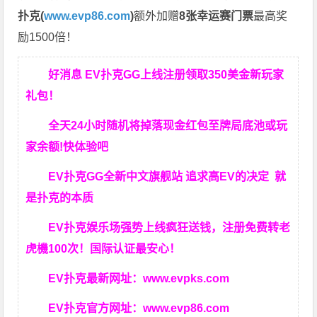
扑克(
www.evp86.com
)
额外加赠
8张幸运赛门票
最高奖
励1500倍！
好消息 EV扑克GG上线注册领取350美金新玩家
礼包！
全天24小时随机将掉落现金红包至牌局底池或玩
家余额!快体验吧
EV扑克GG
全新中文旗舰站
追求高EV
的决定
就
是扑克的本质
EV扑克娱乐场强势上线疯狂送钱，注册免费转老
虎機100次！国际认证最安心！
EV扑克最新网址：
www.evpks.com
EV扑克官方网址：
www.evp86.com