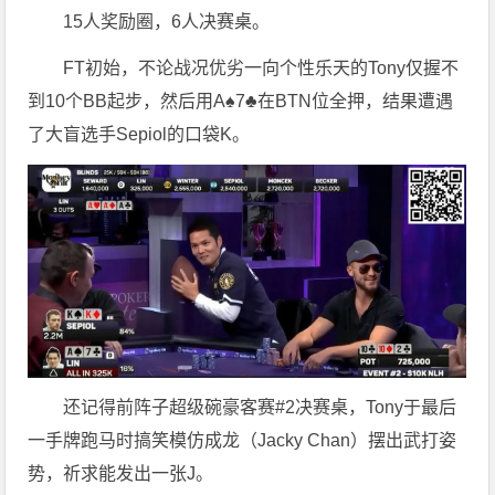
15人奖励圈，6人决赛桌。
FT初始，不论战况优劣一向个性乐天的Tony仅握不
到10个BB起步，然后用A♠7♣在BTN位全押，结果遭遇
了大盲选手Sepiol的口袋K。
还记得前阵子超级碗豪客赛#2决赛桌，Tony于最后
一手牌跑马时搞笑模仿成龙（Jacky Chan）摆出武打姿
势，祈求能发出一张J。