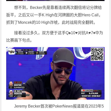
想不到，Becker先是靠着连续两次翻倍将记分牌给
扳平，之后又以一手K High在河牌圈的大胆Hero Call，
抓到了Moncek的10 High诈唬，此时战局完全翻转。
接着没过多久，双方便于这手Q♠10♥对抗A♥7♦中为
比赛画下句点。
Jeremy Becker首次被PokerNews报道是在2023年5