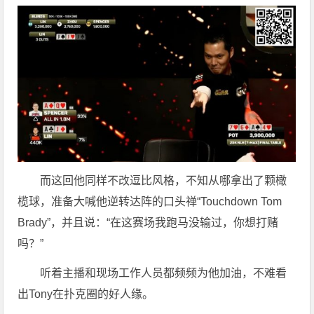
而这回他同样不改逗比风格，不知从哪拿出了颗橄
榄球，准备大喊他逆转达阵的口头禅“Touchdown Tom
Brady”，并且说：“在这赛场我跑马没输过，你想打赌
吗？”
听着主播和现场工作人员都频频为他加油，不难看
出Tony在扑克圈的好人缘。