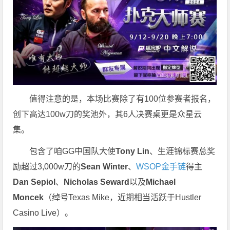
值得注意的是，本场比赛除了有100位参赛者报名，
创下高达100w刀的奖池外，其6人决赛桌更是众星云
集。
包含了咱GG中国队大使
Tony Lin
、生涯锦标赛总奖
励超过3,000w刀的
Sean Winter
、
WSOP金手链
得主
Dan Sepiol
、
Nicholas Seward
以及
Michael
Moncek
（绰号Texas Mike，近期相当活跃于Hustler
Casino Live）。