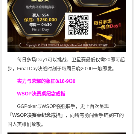
每日多场Day1可以挑战，卫星赛最低仅需20即可起
步，Final Day决战时刻于每周日晚20:00一触即发。
实力与荣耀的象征
8/18-9/30
WSOP决赛桌纪念戒指
GGPoker与WSOP强强联手，史上首次呈现
「WSOP决赛桌纪念戒指」
，向所有勇闯金手链赛FT的
国人英雄们致敬。