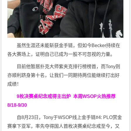
虽然生涯还未能斩获金手链，但如今Becker持续在
各大赛场上，证明自己已成为一股不可忽视的力量。
目前他暂居扑克大师紫夹克排行榜榜首，而Tony则
亦顺利跻身第十名，让我们一同期待两位能继续打出好
成绩！
9枚决赛桌纪念戒得主出炉 本周WSOP火热推荐
8/18-9/30
自8月23日，Tony于WSOP线上金手链#4: PLO赏金
赛拿下亚军，率先夺得国人首枚决赛桌纪念戒至今，又