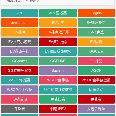
所属分类：
扑克新闻
APL
APT亚巡赛
EVgirls
evpks.com
EV女孩
EV德州扑克
EV扑克
EV扑克娱乐场
EV扑克室
EV扑克小游戏
EV疯狂送票
EV福利
EV邀请有礼
EV顶级反馈60%
GGCare
GGpoker
GGPUKE
GG扑克
GG春季狂欢赛
Sashimi
WSOP
WSOP冬巡赛
WSOP金手链
WSOP金手链战报
WSOP高手过招
丹牛也疯狂逆转胜
优惠活动
促销活动
免费比赛
免费赛
冬巡赛
创造正EV
大逃杀玩法