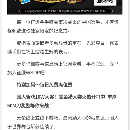
每一位打进金手链赛事决赛桌的中国选手，才有资
格佩戴这款独家限定的纪念戒。
戒指表面镶嵌着多颗珍贵的宝石，光彩夺目，代表
选手们在场上熠熠生辉的表现。
更多详细赛事信息请上官网查看，事不宜迟，立马
加入征服WSOP吧！
特别加码～每日免费席位赛
国人斩获
10W
大奖！
赏金猎人赛火热开打中 丰厚
50M刀奖励等你来战！
无论线上或线下赛场，最激励人心的就是见证国人
于世界舞台斩获佳绩了。