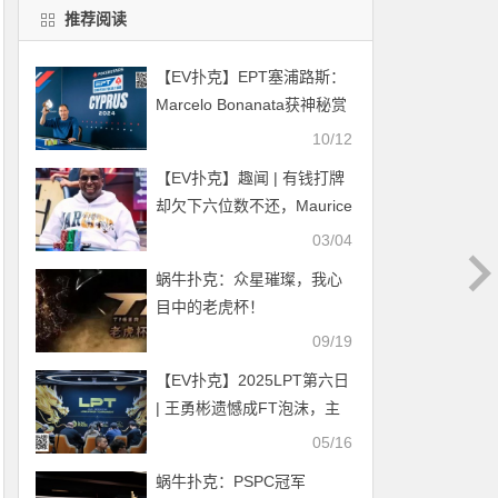
推荐阅读
【EV扑克】EPT塞浦路斯：
Marcelo Bonanata获神秘赏
金赛冠军 Tianhao Zheng深
10/12
码晋级Eureka主赛事Day1c
【EV扑克】趣闻 | 有钱打牌
却欠下六位数不还，Maurice
Hawkins被指控为骗子
03/04
蜗牛扑克：众星璀璨，我心
目中的老虎杯！
09/19
【EV扑克】2025LPT第六日
| 王勇彬遗憾成FT泡沫，主
赛事九强诞生，李栋再夺
05/16
CL！明日终极对决，花落谁
蜗牛扑克：PSPC冠军
家即将揭晓！