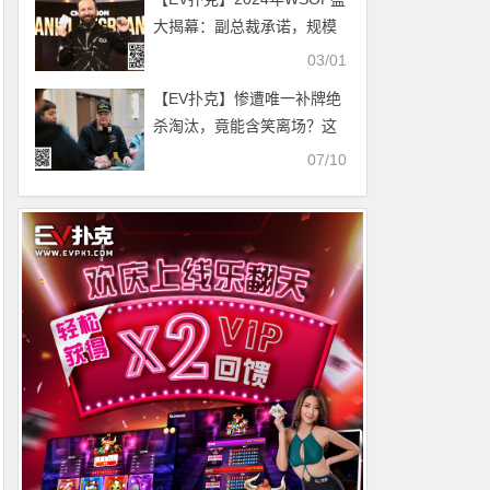
大揭幕：副总裁承诺，规模
空前，破纪录之旅即将开
03/01
启！
【EV扑克】惨遭唯一补牌绝
杀淘汰，竟能含笑离场？这
不像Hellmuth啊 | 主赛Day3
07/10