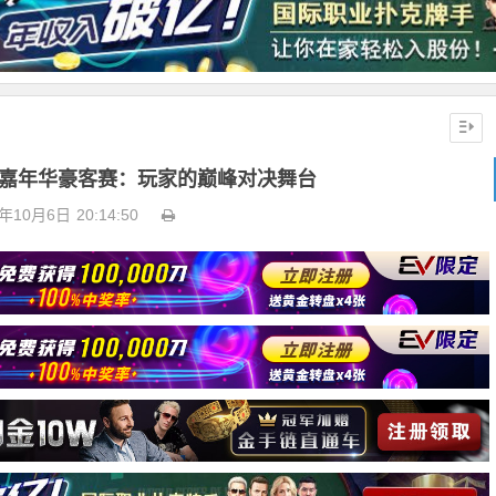
克嘉年华豪客赛：玩家的巅峰对决舞台
4年10月6日
20:14:50