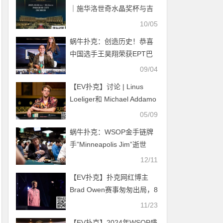
｜施华洛世奇水晶奖杯与吉
祥物首次亮相！开幕赛192
10/05
人参赛24人晋级
蜗牛扑克：创造历史！恭喜
中国选手王昊翔荣获EPT巴
塞罗那站主赛事亚军！
09/04
【EV扑克】讨论 | Linus
Loeliger和 Michael Addamo
在高额桌游戏中发生冲突
05/09
蜗牛扑克：WSOP金手链牌
手”Minneapolis Jim”逝世
12/11
【EV扑克】扑克网红博主
Brad Owen赛事匆匆出局，8
个月儿子突发癫痫差点有生
11/23
命危险
【EV扑克】2024年WSOP盛