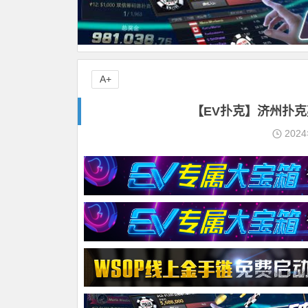
A+
【EV扑克】济州扑
202