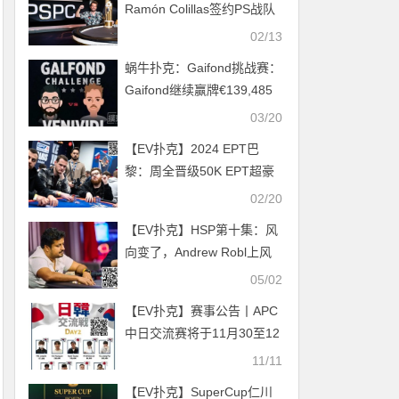
Ramón Colillas签约PS战队
02/13
蜗牛扑克：Gaifond挑战赛：
Gaifond继续赢牌€139,485
03/20
【EV扑克】2024 EPT巴
黎：周全晋级50K EPT超豪
赛Day2
02/20
【EV扑克】HSP第十集：风
向变了，Andrew Robl上风
没了狂输底池
05/02
【EV扑克】赛事公告丨APC
中日交流赛将于11月30至12
月3日在大阪举办！
11/11
【EV扑克】SuperCup仁川