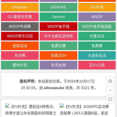
GGpoker
GGPUKE
GG扑克
GG春季狂欢赛
Sashimi
WSOP
WSOP冬巡赛
WSOP金手链
WSOP金手链战报
WSOP高手过招
丹牛也疯狂逆转胜
优惠活动
促销活动
免费比赛
免费赛
冬巡赛
创造正EV
大逃杀玩法
德州扑克
扑克女神
正EV之路
版权声明：
本站原创文章，于2024年10月17日
20:32:55
，由
allnewpuke
发表，共 3221 字。