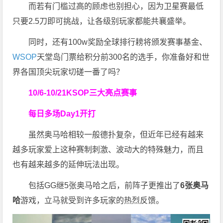
而若有门槛过高的顾虑也别担心，因为卫星赛最低
只要2.5刀即可挑战，让各级别玩家都能共襄盛举。
同时，还有100w奖励全球排行耪将颁发赛事基金、
WSOP
天堂岛门票给积分前300名的选手，你准备好和世
界各国顶尖玩家切磋一番了吗？
10/6-10/21
KSOP三大亮点赛事
每日多场Day1开打
虽然奥马哈相较一般德扑复杂，但近年已经有越来
越多玩家爱上这种赛制刺激、波动大的特殊魅力，而且
也有越来越多的延伸玩法出现。
包括GG继5张奥马哈之后，前阵子更推出了
6张奥马
哈
游戏，立马就受到许多玩家的热烈反馈。