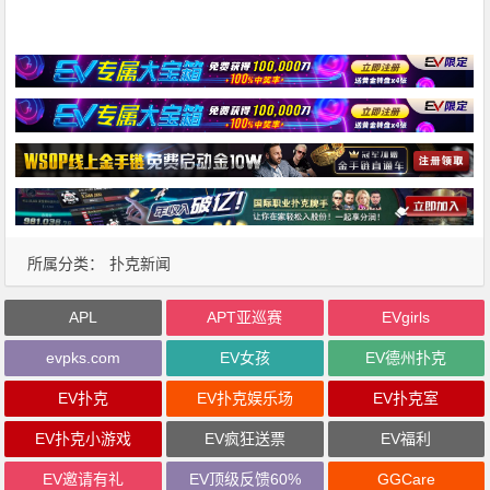
所属分类：
扑克新闻
APL
APT亚巡赛
EVgirls
evpks.com
EV女孩
EV德州扑克
EV扑克
EV扑克娱乐场
EV扑克室
EV扑克小游戏
EV疯狂送票
EV福利
EV邀请有礼
EV顶级反馈60%
GGCare