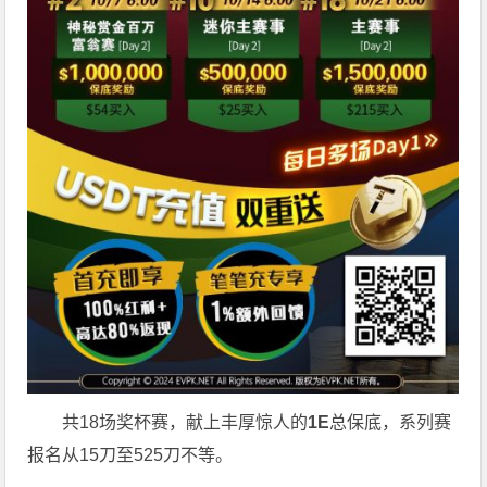
共18场奖杯赛，献上丰厚惊人的
1E
总保底，系列赛
报名从15刀至525刀不等。