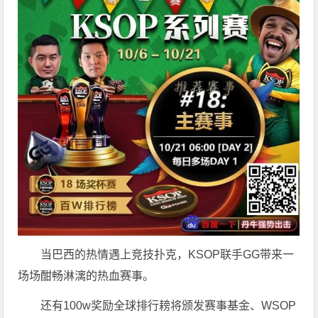
当巴西的热情遇上竞技扑克，KSOP联手GG带来一
场场酣畅淋漓的热血赛事。
还有100w奖励全球排行耪将颁发赛事基金、WSOP