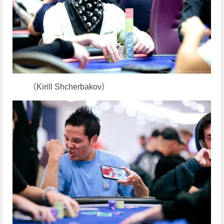
（Kirill Shcherbakov）