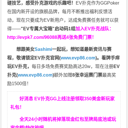
磋技艺，感受扑克游戏的乐趣吧！
EV扑克作为GGPoker
在国内新开设的旗舰品牌，每月不断推出福利反馈活
动，现在只要成为EV新用户，达成免费赛任务就可以获
得——
"EV专属大宝箱"启动码1组
加入EV扑克战队：
http://evpk7.com/96088
再送4张免费门票！
想跟美女
Sashimi
一起玩，
想知道最新资讯与赛
程，
敬请锁定EV扑克官网(
www.evp86.com
)。
看牌手痒
玩EV扑克，
每日多场免费赛奖励高达20w，现在注册
EV
扑克(
www.evp86.com
)
额外加赠
8张幸运赛门票
最高奖
励1500倍！
好消息 EV扑克GG上线注册领取350美金新玩家
礼包！
全天24小时随机将掉落现金红包至牌局底池或玩
家余额!快体验吧