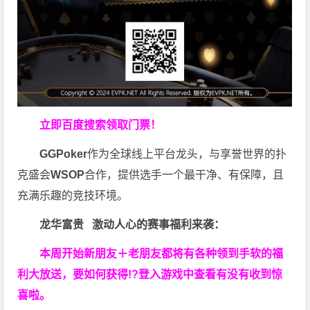
立即百度搜索领取门票！
GGPoker
作为全球线上平台龙头，与享誉世界的扑
克盛会
WSOP
合作，提供选手一个最干净、有保障，且
充满乐趣的竞技环境。
龙华富贵 激动人心的赛事福利来袭：
本周开始新朋友＋老朋友都将有各种领到手软的福
利大放送，要如何获得!?登入游戏中查看有没有收到惊
喜啦。