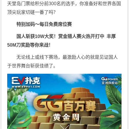
天堂岛门票给积分前300名的选手，你准备好和世界各国
顶尖玩家切磋一番了吗？
特别加码～每日免费席位赛
国人斩获
10W
大奖！
赏金猎人赛火热开打中 丰厚
50M刀奖励等你来战！
无论线上或线下赛场，最激励人心的就是见证国人
于世界舞台斩获佳绩了。