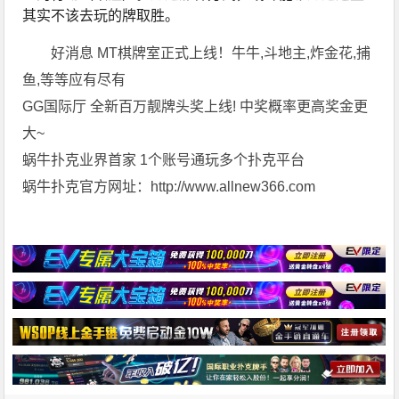
其实不该去玩的牌取胜。
好消息 MT棋牌室正式上线！牛牛,斗地主,炸金花,捕
鱼,等等应有尽有
GG国际厅 全新百万靓牌头奖上线! 中奖概率更高奖金更
大~
蜗牛扑克业界首家 1个账号通玩多个扑克平台
蜗牛扑克官方网址：http://www.allnew366.com