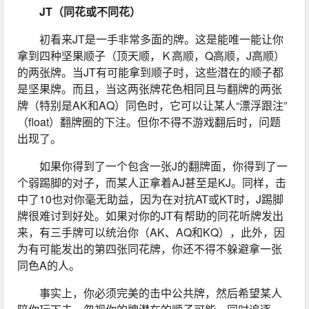
JT（同花或不同花）
初看来JT是一手非常多面的牌。这是能唯一能让你
拿到四种坚果顺子（顶天顺，Ｋ高顺，Q高顺，J高顺）
的两张牌。当JT有可能拿到顺子时，这些潜在的顺子都
是坚果牌。而且，当这两张牌花色相同且与翻牌的两张
牌（特别是AK和AQ）同色时，它可以让某人“漂浮跟注”
（float）翻牌圈的下注。但你不得不游戏翻后时，问题
出现了。
如果你得到了一个包含一张J的翻牌面，你得到了一
个弱踢脚的对子，而某人正拿着AJ甚至是KJ。同样，击
中了10也对你毫无助益，因为在对抗AT或KT时，J踢脚
牌很难讨到好处。如果对你的JT有帮助的同花听牌发出
来，有三手牌可以统治你（AK、AQ和KQ），此外，因
为有可能发出的第四张同花牌，你还不得不躲避拿一张
同色A的人。
事实上，你必须完美的击中公共牌，然后希望某人