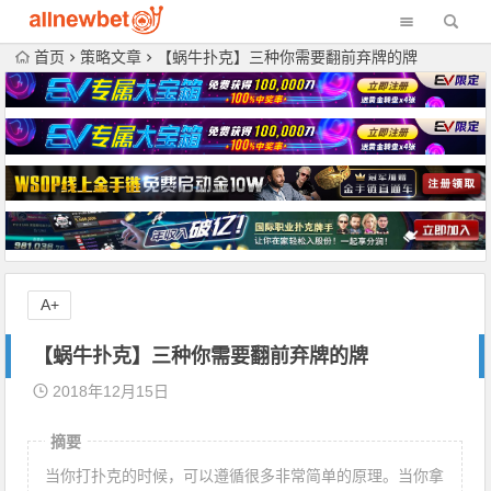
首页
策略文章
【蜗牛扑克】三种你需要翻前弃牌的牌
A+
【蜗牛扑克】三种你需要翻前弃牌的牌
2018年12月15日
摘要
当你打扑克的时候，可以遵循很多非常简单的原理。当你拿