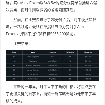
逐，其中Alex Foxen以343.5w的记分优势昂首挺进六强
决赛桌，而丹牛则以微弱的差距紧随其后。
然而，在比赛仅进行了20分钟之后，丹牛便扭转乾
坤，一路领跑，最终在单挑环节中力克对手Alex
Foxen，捧回了冠军奖杯和$265,200奖励。
比赛结果：
在新的一年里，丹牛立下了新的目标，将焦点放在
了更加关键的赛事上，而这一新策略无疑为他带来了丰
硕的成果。