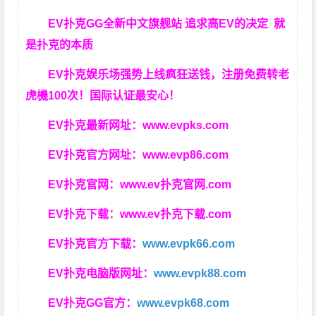
EV扑克GG
全新中文旗舰站
追求高EV
的决定
就
是扑克的本质
EV扑克娱乐场强势上线疯狂送钱，注册免费转老
虎機100次！国际认证最安心！
EV扑克最新网址：
www.evpks.com
EV扑克官方网址：
www.evp86.com
EV扑克官网：
www.ev扑克官网.com
EV扑克下载：
www.ev扑克下载.com
EV扑克官方下载：
www.evpk66.com
EV扑克电脑版网址：
www.evpk88.com
EV扑克GG官方：
www.evpk68.com