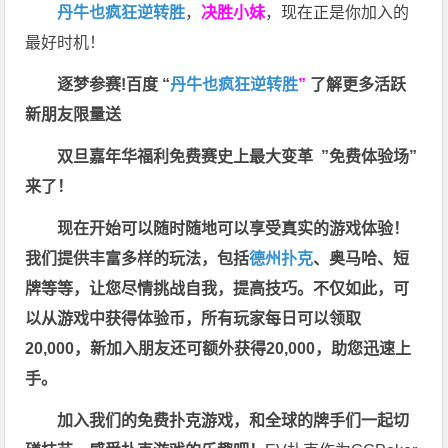
丹牛也疯狂逆转胜
，
决胜小妹
，现在正是你加入的
最好时机！
逐梦参赛!百度 “
丹牛也疯狂逆转胜
”
了解更多
活跃
新朋友限量送
双旦嘉年华福利
免费赛史上最大变革
”免费体验场”
来了！
现在开始可以随时随地可以享受真实的游戏体验！
我们提供丰富多样的玩法，包括
德州扑克
、奥马哈、短
牌等等，让您尽情挑战自我，提高技巧。不仅如此，
可
以从游戏中获得体验币，所有玩家每日可以领取
20,000，新加入朋友还可额外获得20,000，助您迅速上
手。
加入我们的免费扑克游戏，和全球的牌手们一起切