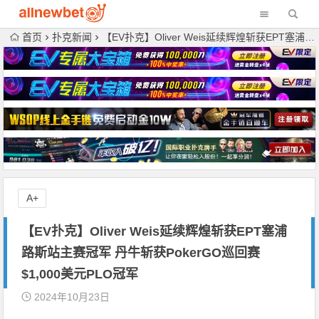
首页
扑克新闻
【EV扑克】Oliver Weis延续辉煌斩获EPT塞浦路斯站主赛冠军 丹牛斩获PokerGO巡回赛$1,000美元PLO冠军
A+
【EV扑克】Oliver Weis延续辉煌斩获EPT塞浦
路斯站主赛冠军 丹牛斩获PokerGO巡回赛
$1,000美元PLO冠军
2024年10月23日