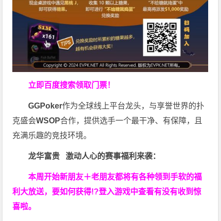
立即百度搜索领取门票！
GGPoker
作为全球线上平台龙头，与享誉世界的扑
克盛会
WSOP
合作，提供选手一个最干净、有保障，且
充满乐趣的竞技环境。
龙华富贵 激动人心的赛事福利来袭：
本周开始新朋友＋老朋友都将有各种领到手软的福
利大放送，要如何获得!?登入游戏中查看有没有收到惊
喜啦。