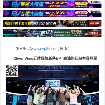
【EV扑克(
www.evp86.com
)报道】
Oliver Weis延续辉煌斩获EPT塞浦路斯站主赛冠军