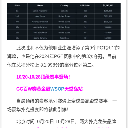
此次胜利不仅为他职业生涯增添了第9个PGT冠军的
辉煌，也是他在2024年PGT赛季中的第3次夺冠，目前
他在总积分榜上以1,998分的高分位列第二。
10/20-10/28
顶级赛事登场！
GG百W赛黄金周
WSOP
天堂岛站
当最顶级的豪客系列赛遇上全球最高殿堂赛事，一
场豪华扑克盛宴即将就此引爆！
北京时间10月20日-10月28日，两大扑克龙头品牌