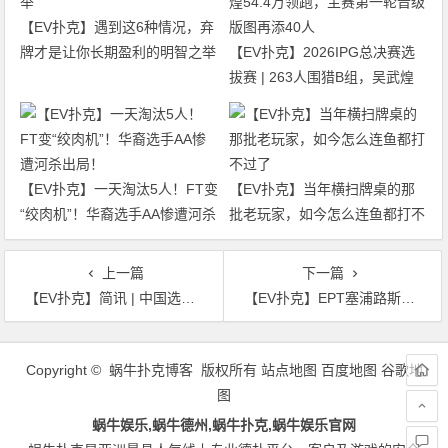
【EV扑克】遇到这6种情况，弃
牌才是让你长期盈利的明智之举
【EV扑克】2026IPG总决赛选
拔赛 | 263人围猎B组，吴武煌
54.4万领跑，主赛第一轮晋级版
图再添40人
【EV扑克】一天淘汰5人！FT变
【EV扑克】当年横扫牌桌的那
“绞肉机”！华裔选手AA惨遭河杀
批老玩家，如今怎么连鱼都打不
出局！
过了
上一篇
下一篇
【EV扑克】简讯 | 中国选手Shankui Li在EPT塞浦路斯站10,300豪客赛获得第12名
【EV扑克】EPT塞浦路斯：主赛仅剩最后六强 中国选手Shankui Li排名第三强势挺进$10,300豪客赛Day3
文
章
Copyright © 蜗牛扑克博客 版权所有
站点地图
百度地图
谷歌地
导
图
航
蜗牛娱乐,蜗牛德州,蜗牛扑克,蜗牛娱乐官网