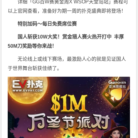
详细「GG百W赛黄金周X WSOP天堂岛站」赛程可
以上官网查看，准备好为期一周的扑克盛典即将登场！
特别加码～每日免费席位赛
国人斩获
10W
大奖！
赏金猎人赛火热开打中 丰厚
50M刀奖励等你来战！
无论线上或线下赛场，最激励人心的就是见证国人
于世界舞台斩获佳绩了。