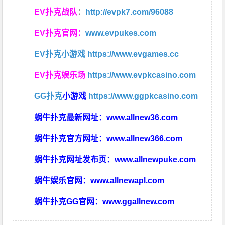
EV扑克战队
：
http://evpk7.com/96088
EV扑克官网：
www.evpukes.com
EV扑克小游戏
https://www.evgames.cc
EV扑克娱乐场
https://www.evpkcasino.com
GG扑克
小游戏
https://www.ggpkcasino.com
蜗牛扑克最新网址：
www.allnew36.com
蜗牛扑克官方网址：
www.allnew366.com
蜗牛扑克网址发布页：
www.allnewpuke.com
蜗牛娱乐官网：
www.allnewapl.com
蜗牛扑克GG官网：
www.ggallnew.com