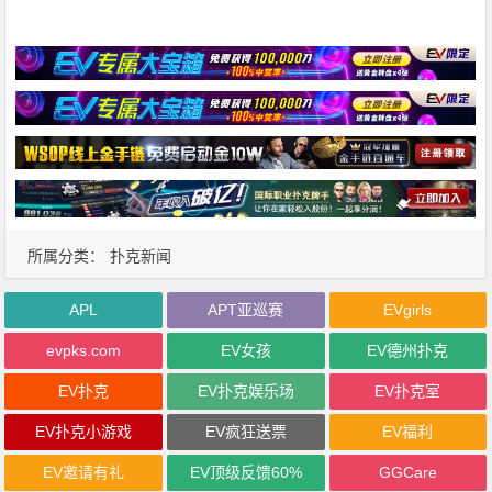
所属分类：
扑克新闻
APL
APT亚巡赛
EVgirls
evpks.com
EV女孩
EV德州扑克
EV扑克
EV扑克娱乐场
EV扑克室
EV扑克小游戏
EV疯狂送票
EV福利
EV邀请有礼
EV顶级反馈60%
GGCare