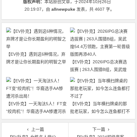
版权声明：
本站原创文章，于2024年10月26日
20:19:07
，由
allnewpuke
发表，共 4607 字。
【EV扑克】遇到这6种情况，弃
牌才是让你长期盈利的明智之举
【EV扑克】2026IPG总决赛选
拔赛 | 263人围猎B组，吴武煌
54.4万领跑，主赛第一轮晋级版
图再添40人
【EV扑克】一天淘汰5人！FT变
【EV扑克】当年横扫牌桌的那
“绞肉机”！华裔选手AA惨遭河杀
批老玩家，如今怎么连鱼都打不
出局！
过了
上一篇
下一篇