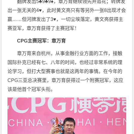
翻牌发出5♣9♣9♠，章万育继续领先并追花；转牌发
出一张无关的4♥，此时黄文亮只有等另外一张8出现才会
赢……但河牌发出了3♥，一切尘埃落定，黄文亮获得主
赛亚军，章万育获得了主赛冠军！
CPG
主赛冠军：章万育
章万育来自杭州，从事金融行业方面的工作，接触
国际扑克已经有七、八年的时间，也经过非常系统的理
论学习，但打大型赛事也就是这两年的事情。在今年的
CPG三亚总决赛里，章万育获得过一个附赛冠军，这应
该是他首个冠军头衔。