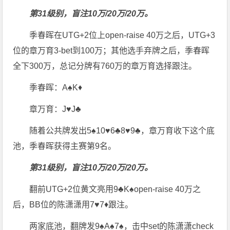
第31级别，盲注10万/20万/20万。
季春晖在UTG+2位上open-raise 40万之后，UTG+3
位的章万育3-bet到100万；其他选手弃牌之后，季春晖
全下300万，总记分牌有760万的章万育选择跟注。
季春晖：A♠K♦
章万育：J♥J♣
随着公共牌发出5♠10♥6♣8♥9♣，章万育收下这个底
池，季春晖获得主赛第9名。
第31级别，盲注10万/20万/20万。
翻前UTG+2位黄文亮用9♣K♠open-raise 40万之
后，BB位的陈潇潇用7♥7♦跟注。
两家底池，翻牌发9♠A♠7♠，击中set的陈潇潇check