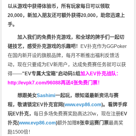
以从游戏中获得体验币，所有玩家每日可以领取
20,000，新加入朋友还可额外获得20,000，助您迅速上
手。
加入我们的免费扑克游戏，和全球的牌手们一起切
磋技艺，感受扑克游戏的乐趣吧！
EV扑克作为GGPoker
在国内新开设的旗舰品牌，每月不断推出福利反馈活
动，现在只要成为EV新用户，达成免费赛任务就可以获
得——
"EV专属大宝箱"启动码1组
加入EV扑克战队：
http://evpk7.com/96088
再送4张免费门票！
想跟美女
Sashimi
一起玩，
想知道最新资讯与赛
程，
敬请锁定EV扑克官网(
www.evp86.com
)。
看牌手痒
玩EV扑克，
每日多场免费赛奖励高达20w，现在注册
EV
扑克(
www.evp86.com
)
额外加赠
8张幸运赛门票
最高奖
励1500倍！