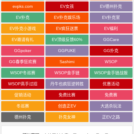
evpks.com
EV女孩
EV德州扑克
EV扑克
EV扑克娱乐场
EV扑克室
EV扑克小游戏
EV疯狂送票
EV福利
EV邀请有礼
EV顶级反馈60%
GGCare
GGpoker
GGPUKE
GG扑克
GG春季狂欢赛
Sashimi
WSOP
WSOP冬巡赛
WSOP金手链
WSOP金手链战报
WSOP高手过招
丹牛也疯狂逆转胜
优惠活动
促销活动
免费比赛
免费赛
冬巡赛
创造正EV
大逃杀玩法
德州扑克
扑克女神
正EV之路