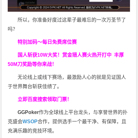
所以，你准备好度过这辈子最难忘的一次万圣节了
吗？
特别加码～每日免费席位赛
国人斩获
10W
大奖！
赏金猎人赛火热开打中 丰厚
50M刀奖励等你来战！
无论线上或线下赛场，最激励人心的就是见证国人
于世界舞台斩获佳绩了。
立即百度搜索领取门票！
GGPoker
作为全球线上平台龙头，与享誉世界的扑
克盛会
WSOP
合作，提供选手一个最干净、有保障，且
充满乐趣的竞技环境。