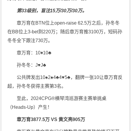
第33级别，盲注15万/30万/30万。
章万育在BTN位上open-raise 62.5万之后，孙冬冬
在BB位上3-bet到220万；随后章万育推3100万，短码孙
冬冬全下跟注730万。
章万育：10♦10♣
孙冬冬：J♥J♣
公共牌发出10♠2♠4♣4♥5♣，翻牌一张10让章万育反
超，孙冬冬获得主赛第3名。
至此，2024CPG®横琴湾巡游赛主赛单挑桌
（Heads-Up）产生！
章万育3877.5万 VS 黄文亮905万