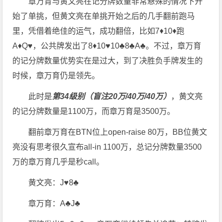
章万育与黄文亮在记分牌数量非常悬殊的情况下开
始了单挑，但黄文亮在单挑开始之后的几手翻前跑马
里，凭借着绝佳的运气，成功翻倍，比如7♦10♦跑
A♦Q♥，公共牌发出了8♦10♥10♣8♣A♣。不过，章万育
的记分牌数量优势实在是过大，到了决胜负手牌发生的
时候，章万育仍是领先。
此时是
第34级别（盲注20万/40万/40万）
，黄文亮
的记分牌数量是1100万，而章万育是3500万。
翻前章万育在BTN位上open-raise 80万，BB位黄文
亮没有思考很久宣布all-in 1100万，总记分牌数量3500
万的章万育几乎是秒call。
黄文亮：J♥8♣
章万育：A♣J♣