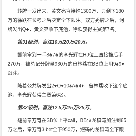
转牌一发出来，黄文亮直接推1300万，只剩下180
万的徐跃在长考之后决定全下跟注。双方秀牌之后，河
牌发出Q♣，黄文亮收下底池，徐跃获得主赛第7名。
第31级别，盲注10万/20万/20万。
翻前拿到一手8♣7♣的李光辉在HJ位上直接推后手
270万，被总记分牌量930万的曾林荔在BB位上用9♠9♥
跟注。
随着公共牌发出2♥Q♥10♠A♣4♦，曾林荔收下这个底
池，李光辉获得主赛第6名。
第32级别，盲注12.5万/25万/25万。
翻前章万育在SB位上平call，BB位龙镇涛加注到85
万之后，章万育3-bet全下950万，短码的龙镇涛全下跟