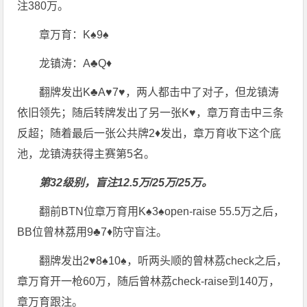
注380万。
章万育：K♠9♠
龙镇涛：A♣Q♦
翻牌发出K♣A♥7♥，两人都击中了对子，但龙镇涛
依旧领先；随后转牌发出了另一张K♥，章万育击中三条
反超；随着最后一张公共牌2♦发出，章万育收下这个底
池，龙镇涛获得主赛第5名。
第32级别，盲注12.5万/25万/25万。
翻前BTN位章万育用K♠3♠open-raise 55.5万之后，
BB位曾林荔用9♣7♦防守盲注。
翻牌发出2♥8♠10♠，听两头顺的曾林荔check之后，
章万育开一枪60万，随后曾林荔check-raise到140万，
章万育跟注。