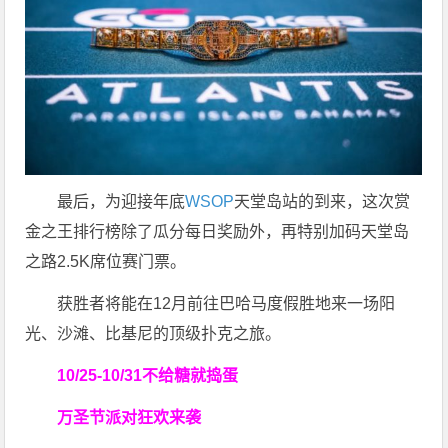
最后，为迎接年底
WSOP
天堂岛站的到来，这次赏
金之王排行榜除了瓜分每日奖励外，再特别加码天堂岛
之路2.5K席位赛门票。
获胜者将能在12月前往巴哈马度假胜地来一场阳
光、沙滩、比基尼的顶级扑克之旅。
10/25-10/31
不给糖就捣蛋
万圣节派对狂欢来袭