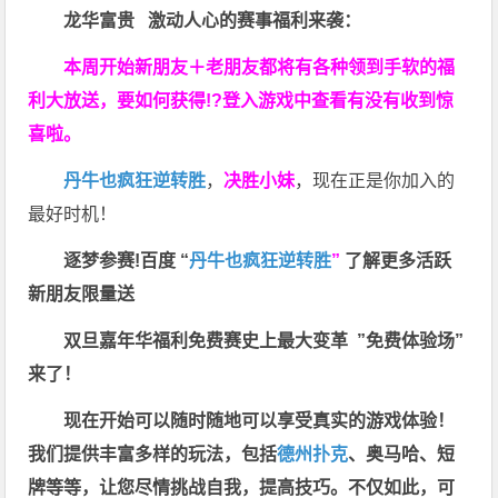
龙华富贵 激动人心的赛事福利来袭：
本周开始新朋友＋老朋友都将有各种领到手软的福
利大放送，要如何获得!?登入游戏中查看有没有收到惊
喜啦。
丹牛也疯狂逆转胜
，
决胜小妹
，现在正是你加入的
最好时机！
逐梦参赛!百度 “
丹牛也疯狂逆转胜
”
了解更多
活跃
新朋友限量送
双旦嘉年华福利
免费赛史上最大变革
”免费体验场”
来了！
现在开始可以随时随地可以享受真实的游戏体验！
我们提供丰富多样的玩法，包括
德州扑克
、奥马哈、短
牌等等，让您尽情挑战自我，提高技巧。不仅如此，
可