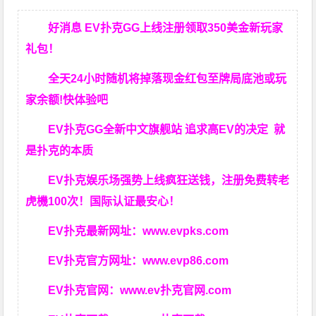
好消息 EV扑克GG上线注册领取350美金新玩家
礼包！
全天24小时随机将掉落现金红包至牌局底池或玩
家余额!快体验吧
EV扑克GG
全新中文旗舰站
追求高EV
的决定
就
是扑克的本质
EV扑克娱乐场强势上线疯狂送钱，注册免费转老
虎機100次！国际认证最安心！
EV扑克最新网址：
www.evpks.com
EV扑克官方网址：
www.evp86.com
EV扑克官网：
www.ev扑克官网.com