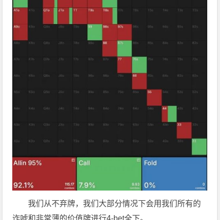
我们从不弃牌，我们大部分情况下会用我们所有的
诈唬和非常薄的价值牌进行4-bet全下。