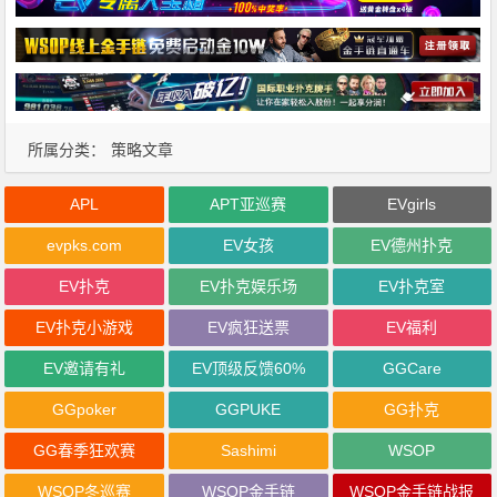
所属分类：
策略文章
APL
APT亚巡赛
EVgirls
evpks.com
EV女孩
EV德州扑克
EV扑克
EV扑克娱乐场
EV扑克室
EV扑克小游戏
EV疯狂送票
EV福利
EV邀请有礼
EV顶级反馈60%
GGCare
GGpoker
GGPUKE
GG扑克
GG春季狂欢赛
Sashimi
WSOP
WSOP冬巡赛
WSOP金手链
WSOP金手链战报