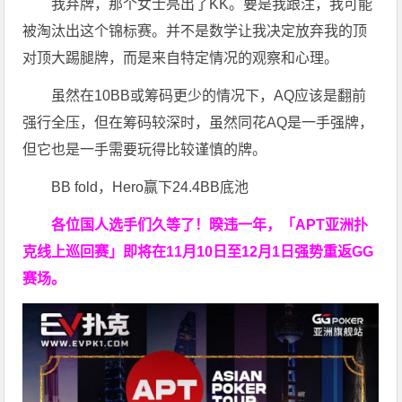
我弃牌，那个女士亮出了KK。要是我跟注，我可能
被淘汰出这个锦标赛。并不是数学让我决定放弃我的顶
对顶大踢腿牌，而是来自特定情况的观察和心理。
虽然在10BB或筹码更少的情况下，AQ应该是翻前
强行全压，但在筹码较深时，虽然同花AQ是一手强牌，
但它也是一手需要玩得比较谨慎的牌。
BB fold，Hero赢下24.4BB底池
各位国人选手们久等了！暌违一年，「APT亚洲扑
克线上巡回赛」即将在11月10日至12月1日强势重返GG
赛场。