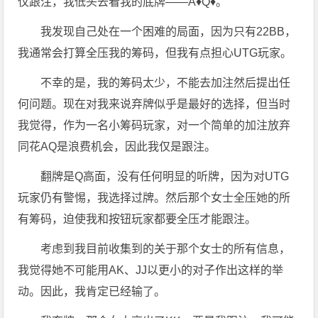
仅跟注，我低头去看我的底牌——A♦Q♦。
我发现自己处在一个困难的局面，因为只有22BB，
我通常会打算全压我的筹码，但我有点担心UTG玩家。
不幸的是，我的筹码太少，不能去加注然后提出任
何问题。现在对我来说弃牌似乎是最好的选择，但当时
我觉得，作为一名小筹码玩家，对一个简单的加注放弃
同花AQ是浪费机会，因此我仅是跟注。
翻牌是Q高面，没有任何明显的听牌，因为对UTG
玩家仍有警惕，我选择过牌。然后那个女士全压她的所
有筹码，迫使我和按钮玩家都要全压才能跟注。
考虑到我目前收集到的关于那个女士的所有信息，
我觉得她不可能用AK、JJ以更小的对子作出这样的举
动。因此，我肯定已经输了。