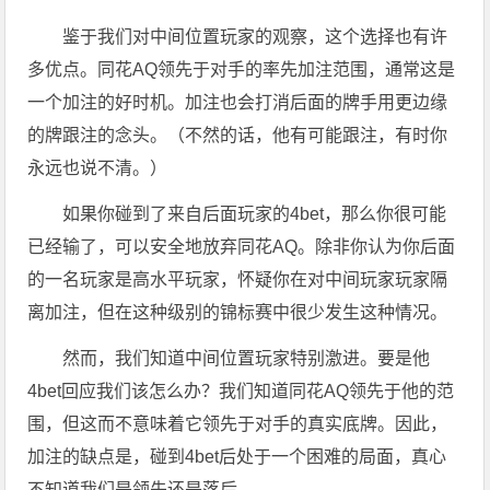
鉴于我们对中间位置玩家的观察，这个选择也有许
多优点。同花AQ领先于对手的率先加注范围，通常这是
一个加注的好时机。加注也会打消后面的牌手用更边缘
的牌跟注的念头。（不然的话，他有可能跟注，有时你
永远也说不清。）
如果你碰到了来自后面玩家的4bet，那么你很可能
已经输了，可以安全地放弃同花AQ。除非你认为你后面
的一名玩家是高水平玩家，怀疑你在对中间玩家玩家隔
离加注，但在这种级别的锦标赛中很少发生这种情况。
然而，我们知道中间位置玩家特别激进。要是他
4bet回应我们该怎么办？我们知道同花AQ领先于他的范
围，但这而不意味着它领先于对手的真实底牌。因此，
加注的缺点是，碰到4bet后处于一个困难的局面，真心
不知道我们是领先还是落后。