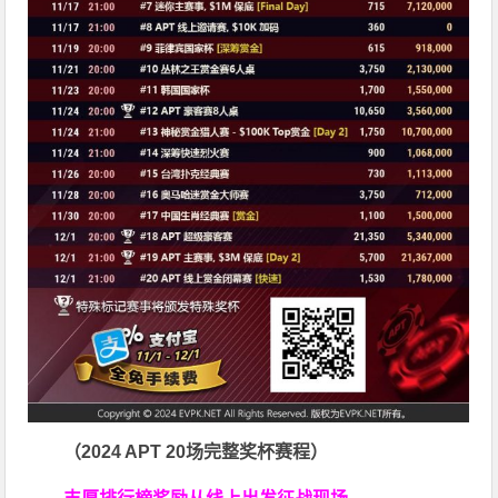
（2024 APT 20场完整奖杯赛程）