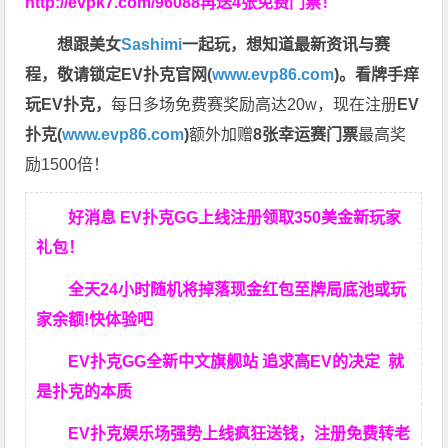
http://evpk7.com/96088
再送4张免费门票！
想跟美女
Sashimi
一起玩，
想知道最新资讯与赛
程，
敬请锁定EV扑克官网(
www.evp86.com
)。
看牌手痒
玩EV扑克，
每日多场免费赛奖励高达20w，现在注册
EV
扑克(
www.evp86.com
)
额外加赠
8张幸运赛门票
最高奖
励1500倍！
好消息 EV扑克GG上线注册领取350美金新玩家
礼包！
全天24小时随机将掉落现金红包至牌局底池或玩
家余额!快体验吧
EV扑克GG
全新中文旗舰站
追求高EV
的决定
就
是扑克的本质
EV扑克娱乐场强势上线疯狂送钱，注册免费转老