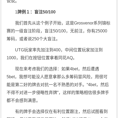
说说。
1
牌例１：盲注50/100
我们首先从这个例子开始，这是Grosvenor系列锦标
赛的一级盲注阶段，盲注50/100，无前注，你有25000
筹码，或者说250个大盲注。
UTG玩家率先加注到400，中间位置玩家加注到
1000，我们在按钮位置拿着同花AQ。
现在来考虑我们的选择：如果4bet，然后遭遇
5bet，我想可能没人愿意拿那么多筹码冒风险，用很可
能是第二好的牌去对抗一名不熟悉的对手。“4bet，然后
不得不对进一步侵略性弃牌”，这样的策略相信很多牌手
都不会感到满意。
有的牌手会选择仅在有利位置跟注，然后试图看到