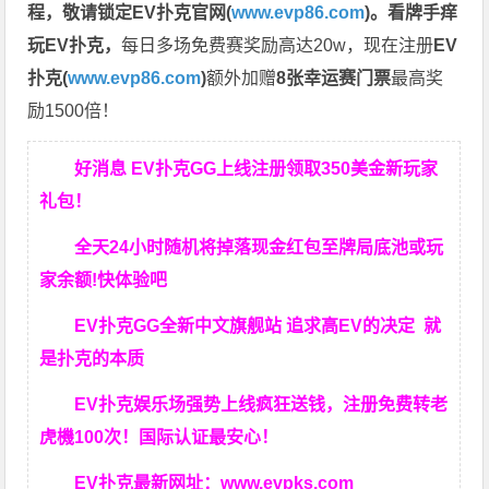
程，
敬请锁定EV扑克官网(
www.evp86.com
)。
看牌手痒
玩EV扑克，
每日多场免费赛奖励高达20w，现在注册
EV
扑克(
www.evp86.com
)
额外加赠
8张幸运赛门票
最高奖
励1500倍！
好消息 EV扑克GG上线注册领取350美金新玩家
礼包！
全天24小时随机将掉落现金红包至牌局底池或玩
家余额!快体验吧
EV扑克GG
全新中文旗舰站
追求高EV
的决定
就
是扑克的本质
EV扑克娱乐场强势上线疯狂送钱，注册免费转老
虎機100次！国际认证最安心！
EV扑克最新网址：
www.evpks.com