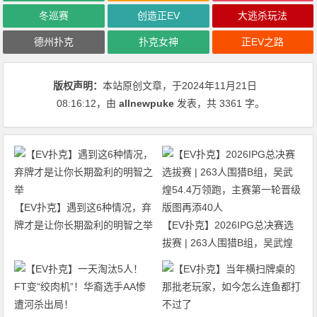
冬巡赛
创造正EV
大逃杀玩法
德州扑克
扑克女神
正EV之路
版权声明：
本站原创文章，于2024年11月21日
08:16:12
，由
allnewpuke
发表，共 3361 字。
【EV扑克】遇到这6种情况，弃
牌才是让你长期盈利的明智之举
【EV扑克】2026IPG总决赛选
拔赛 | 263人围猎B组，吴武煌
54.4万领跑，主赛第一轮晋级版
图再添40人