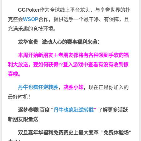
GGPoker
作为全球线上平台龙头，与享誉世界的扑
克盛会
WSOP
合作，提供选手一个最干净、有保障，且
充满乐趣的竞技环境。
龙华富贵 激动人心的赛事福利来袭：
本周开始新朋友＋老朋友都将有各种领到手软的福
利大放送，要如何获得!?登入游戏中查看有没有收到惊
喜啦。
丹牛也疯狂逆转胜
，
决胜小妹
，现在正是你加入的
最好时机！
逐梦参赛!百度 “
丹牛也疯狂逆转胜
”
了解更多
活跃
新朋友限量送
双旦嘉年华福利
免费赛史上最大变革
”免费体验场”