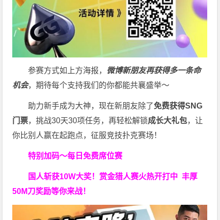
参赛方式如上方海报，
微博新朋友再获得多一条命
机会
，期待每个支持我们的你都能共襄盛举～
助力新手成为大神，现在新朋友除了
免费获得SNG
门票
，挑战30天30项任务，再轻松解锁
成长大礼包
，让
你比别人赢在起跑点，征服竞技扑克赛场！
特别加码～每日免费席位赛
国人斩获
10W
大奖！
赏金猎人赛火热开打中 丰厚
50M刀奖励等你来战！