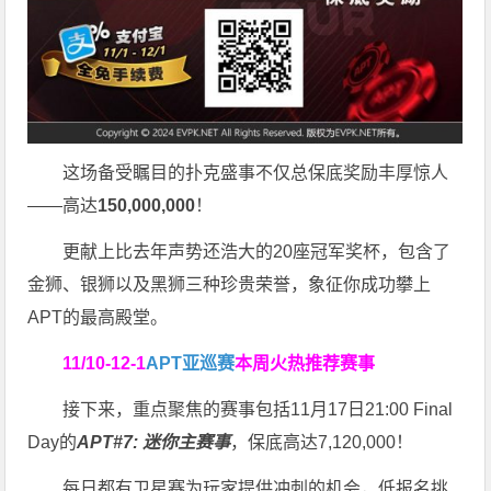
这场备受瞩目的扑克盛事不仅总保底奖励丰厚惊人
——高达
150,000,000
！
更献上比去年声势还浩大的20座冠军奖杯，包含了
金狮、银狮以及黑狮三种珍贵荣誉，象征你成功攀上
APT的最高殿堂。
11/10-12-1
APT亚巡赛
本周火热推荐赛事
接下来，重点聚焦的赛事包括11月17日21:00 Final
Day的
APT#7: 迷你主赛事
，保底高达7,120,000！
每日都有卫星赛为玩家提供冲刺的机会，低报名挑