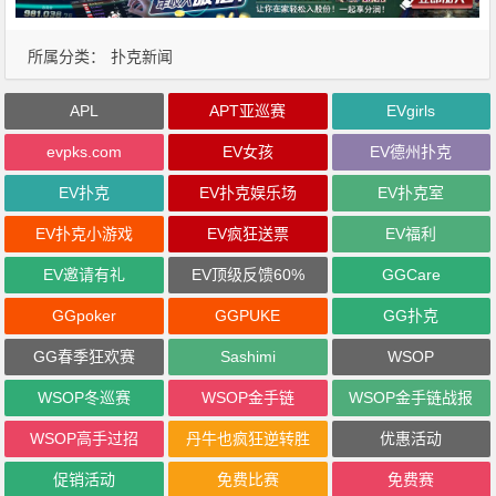
所属分类：
扑克新闻
APL
APT亚巡赛
EVgirls
evpks.com
EV女孩
EV德州扑克
EV扑克
EV扑克娱乐场
EV扑克室
EV扑克小游戏
EV疯狂送票
EV福利
EV邀请有礼
EV顶级反馈60%
GGCare
GGpoker
GGPUKE
GG扑克
GG春季狂欢赛
Sashimi
WSOP
WSOP冬巡赛
WSOP金手链
WSOP金手链战报
WSOP高手过招
丹牛也疯狂逆转胜
优惠活动
促销活动
免费比赛
免费赛