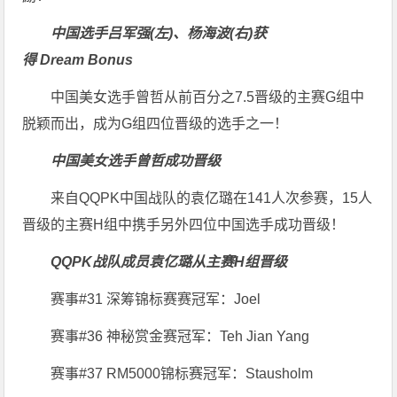
中国选手吕军强(左)、杨海波(右)获
得 Dream Bonus
中国美女选手曾哲从前百分之7.5晋级的主赛G组中
脱颖而出，成为G组四位晋级的选手之一！
中国美女选手曾哲成功晋级
来自QQPK中国战队的袁亿璐在141人次参赛，15人
晋级的主赛H组中携手另外四位中国选手成功晋级！
QQPK战队成员袁亿璐从主赛H组晋级
赛事#31 深筹锦标赛赛冠军：Joel
赛事#36 神秘赏金赛冠军：Teh Jian Yang
赛事#37 RM5000锦标赛冠军：Stausholm