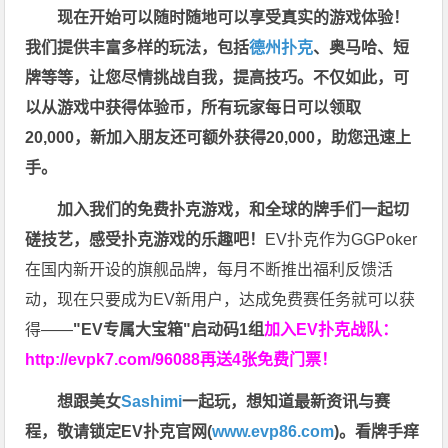
现在开始可以随时随地可以享受真实的游戏体验！
我们提供丰富多样的玩法，包括
德州扑克
、奥马哈、短
牌等等，让您尽情挑战自我，提高技巧。不仅如此，
可
以从游戏中获得体验币，所有玩家每日可以领取
20,000，新加入朋友还可额外获得20,000，助您迅速上
手。
加入我们的免费扑克游戏，和全球的牌手们一起切
磋技艺，感受扑克游戏的乐趣吧！
EV扑克作为GGPoker
在国内新开设的旗舰品牌，每月不断推出福利反馈活
动，现在只要成为EV新用户，达成免费赛任务就可以获
得——
"EV专属大宝箱"启动码1组
加入EV扑克战队：
http://evpk7.com/96088
再送4张免费门票！
想跟美女
Sashimi
一起玩，
想知道最新资讯与赛
程，
敬请锁定EV扑克官网(
www.evp86.com
)。
看牌手痒