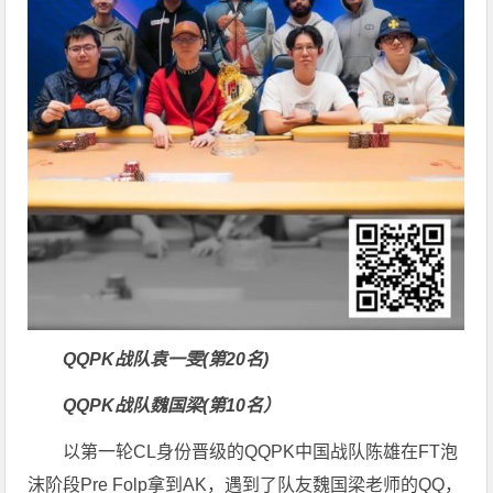
QQPK战队袁一雯(第20名)
QQPK战队魏国梁(第10名）
以第一轮CL身份晋级的QQPK中国战队陈雄在FT泡
沫阶段Pre Folp拿到AK，遇到了队友魏国梁老师的QQ，