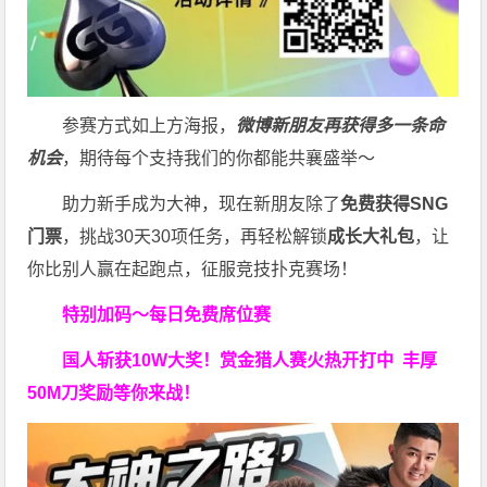
参赛方式如上方海报，
微博新朋友再获得多一条命
机会
，期待每个支持我们的你都能共襄盛举～
助力新手成为大神，现在新朋友除了
免费获得SNG
门票
，挑战30天30项任务，再轻松解锁
成长大礼包
，让
你比别人赢在起跑点，征服竞技扑克赛场！
特别加码～每日免费席位赛
国人斩获
10W
大奖！
赏金猎人赛火热开打中 丰厚
50M刀奖励等你来战！