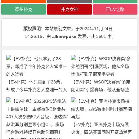
德州扑克
扑克女神
正EV之路
版权声明：
本站原创文章，于2024年11月24日
14:26:16
，由
allnewpuke
发表，共 3601 字。
【EV扑克】他只拿到了23票，
【EV扑克】WSOP决赛桌“多弗
却成了今年扑克名人堂唯一的入
朗明哥”引爆赛场，他从全场垫
选者
底打到了冠军争夺者
【EV扑克】亚洲扑克市场持续
火爆，四站赛事同时开赛热潮再