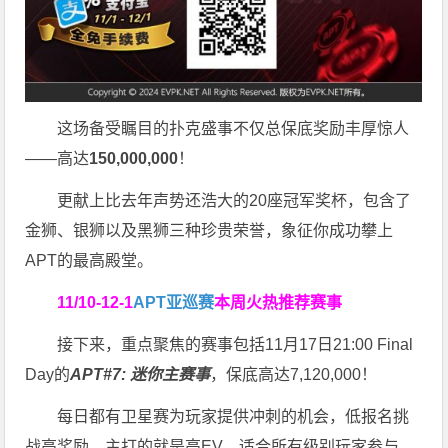
这场备受瞩目的扑克盛事不仅总保底奖励丰厚惊人
——高达
150,000,000
！
更献上比去年声势还浩大的20座冠军奖杯，包含了
金狮、银狮以及黑狮三种珍贵荣誉，象征你成功攀上
APT的最高殿堂。
11/10-12-1
APT亚巡赛
本周火热推荐赛事
接下来，重点聚焦的赛事包括11月17日21:00 Final
Day的
APT#7: 迷你主赛事
，保底高达7,120,000！
每日都有卫星赛为玩家提供冲刺的机会，低报名挑
战高奖励，主打的就是高EV，适合所有级别玩家参与。