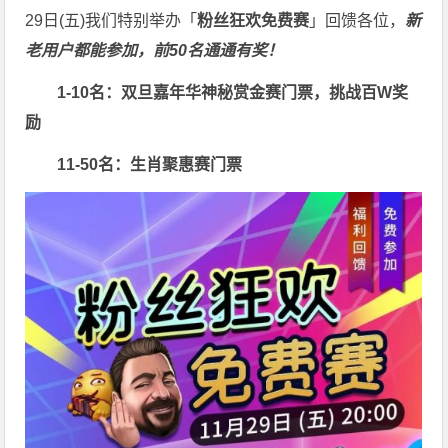
29日(五)我们特别举办「
粉丝狂欢免费赛
」回馈各位，
新
老用户都能参加，前50名通通有奖！
1-10名：双旦嘉年华神秘赏金赛门票，挑战百W奖
励
11-50名：生肖聚惠赛门票