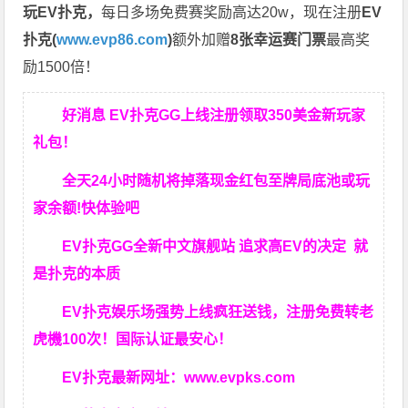
玩EV扑克，
每日多场免费赛奖励高达20w，现在注册
EV
扑克(
www.evp86.com
)
额外加赠
8张幸运赛门票
最高奖
励1500倍！
好消息 EV扑克GG上线注册领取350美金新玩家
礼包！
全天24小时随机将掉落现金红包至牌局底池或玩
家余额!快体验吧
EV扑克GG
全新中文旗舰站
追求高EV
的决定
就
是扑克的本质
EV扑克娱乐场强势上线疯狂送钱，注册免费转老
虎機100次！国际认证最安心！
EV扑克最新网址：
www.evpks.com