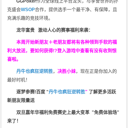
GGPoker
作为全球线上平台龙头，与享誉世界的扑
克盛会
WSOP
合作，提供选手一个最干净、有保障，且
充满乐趣的竞技环境。
龙华富贵 激动人心的赛事福利来袭：
本周开始新朋友＋老朋友都将有各种领到手软的福
利大放送，要如何获得!?登入游戏中查看有没有收到惊
喜啦。
丹牛也疯狂逆转胜
，
决胜小妹
，现在正是你加入的
最好时机！
逐梦参赛!百度 “
丹牛也疯狂逆转胜
”
了解更多
活跃
新朋友限量送
双旦嘉年华福利
免费赛史上最大变革
”免费体验场”
来了！