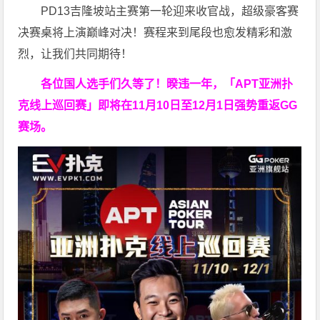
PD13吉隆坡站主赛第一轮迎来收官战，超级豪客赛
决赛桌将上演巅峰对决！赛程来到尾段也愈发精彩和激
烈，让我们共同期待！
各位国人选手们久等了！暌违一年，「APT亚洲扑
克线上巡回赛」即将在11月10日至12月1日强势重返GG
赛场。