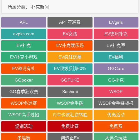
所属分类：
扑克新闻
APL
APT亚巡赛
EVgirls
evpks.com
EV女孩
EV德州扑克
EV扑克
EV扑克娱乐场
EV扑克室
EV扑克小游戏
EV疯狂送票
EV福利
EV邀请有礼
EV顶级反馈60%
GGCare
GGpoker
GGPUKE
GG扑克
GG春季狂欢赛
Sashimi
WSOP
WSOP冬巡赛
WSOP金手链
WSOP金手链战报
WSOP高手过招
丹牛也疯狂逆转胜
优惠活动
促销活动
免费比赛
免费赛
冬巡赛
创造正EV
大逃杀玩法