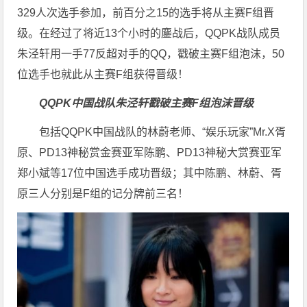
329人次选手参加，前百分之15的选手将从主赛F组晋
级。在经过了将近13个小时的鏖战后，QQPK战队成员
朱泾轩用一手77反超对手的QQ，戳破主赛F组泡沫，50
位选手也就此从主赛F组获得晋级！
QQPK中国战队朱泾轩戳破主赛F组泡沫晋级
包括QQPK中国战队的林蔚老师、“娱乐玩家”Mr.X胥
原、PD13神秘赏金赛亚军陈鹏、PD13神秘大赏赛亚军
郑小斌等17位中国选手成功晋级；其中陈鹏、林蔚、胥
原三人分别是F组的记分牌前三名！