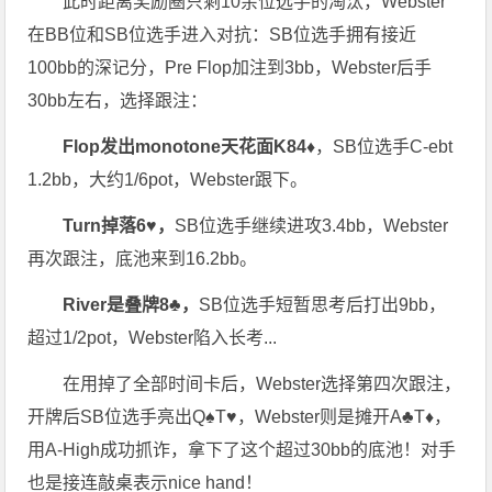
此时距离奖励圈只剩10余位选手的淘汰，Webster
在BB位和SB位选手进入对抗：SB位选手拥有接近
100bb的深记分，Pre Flop加注到3bb，Webster后手
30bb左右，选择跟注：
Flop发出monotone天花面K84♦
，SB位选手C-ebt
1.2bb，大约1/6pot，Webster跟下。
Turn掉落6
♥
，
SB位选手继续进攻3.4bb，Webster
再次跟注，底池来到16.2bb。
River是叠牌8♣，
SB位选手短暂思考后打出9bb，
超过1/2pot，Webster陷入长考...
在用掉了全部时间卡后，Webster选择第四次跟注，
开牌后SB位选手亮出Q♠T
♥
，Webster则是摊开A
♣
T
♦
，
用A-High成功抓诈，拿下了这个超过30bb的底池！对手
也是接连敲桌表示nice hand！