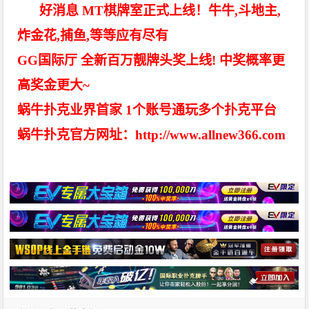
好消息 MT棋牌室正式上线！牛牛,斗地主,
炸金花,捕鱼,等等应有尽有
GG国际厅 全新百万靓牌头奖上线! 中奖概率更
高奖金更大~
蜗牛扑克业界首家 1个账号通玩多个扑克平台
蜗牛扑克官方网址：http://www.allnew366.com