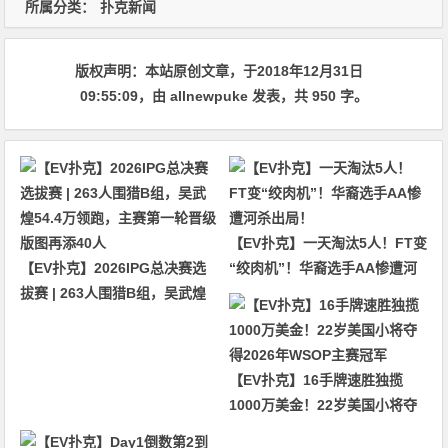
所属分类：
扑克新闻
版权声明：
本站原创文章，于2018年12月31日
09:55:09
，由
allnewpuke
发表，共 950 字。
【EV扑克】一天淘汰5人！FT变
【EV扑克】2026IPG总决赛选
“绞肉机”！华裔选手AA惨遭河
拔赛 | 263人围猎B组，吴武煌
杀出局！
54.4万领跑，主赛第一轮晋级版
图再添40人
【EV扑克】16手牌速胜独揽
1000万美金！22岁美国小将夺
得2026年WSOP主赛冠军