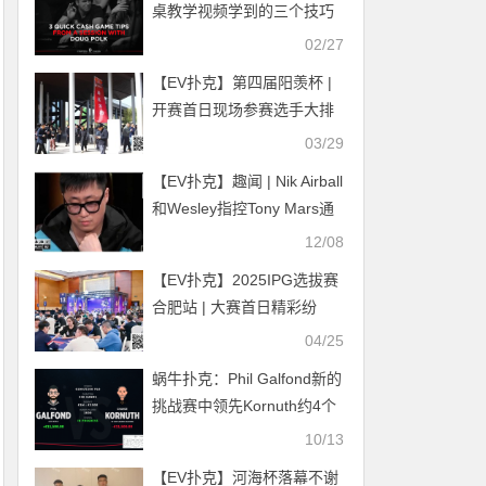
桌教学视频学到的三个技巧
02/27
【EV扑克】第四届阳羡杯 |
开赛首日现场参赛选手大排
长龙！回馈赛492人，开幕
03/29
赛190人次火爆全场！邢宇
【EV扑克】趣闻 | Nik Airball
航线下首秀即夺冠！
和Wesley指控Tony Mars通
过“药水牌”作弊窃取数百万
12/08
美元
【EV扑克】2025IPG选拔赛
合肥站 | 大赛首日精彩纷
呈，霸都杯291人次参赛72
04/25
人晋级，李有侃、樊喆分别
蜗牛扑克：Phil Galfond新的
领跑
挑战赛中领先Kornuth约4个
买入
10/13
【EV扑克】河海杯落幕不谢