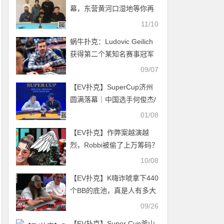
幕，东营黄河口湿地等你再
赴扑克之约！苑育林先生勇
11/10
夺胜利杯冠军！
蜗牛扑克：Ludovic Geilich
获得第二个某知名赛事冠军
09/07
【EV扑克】SuperCup济州
圆满落幕｜中国选手何俊杰/
冯雪琪包揽亚季军，Lee
01/08
Jang Woo问鼎主赛冠军
【EV扑克】作弊案越演越
烈，Robbi被偷了上万筹码？
生肖JP赛火爆升级！！
10/08
【EV扑克】K嗨诈唬拿下440
个BB的底池，真是人有多大
胆地有多大产
09/26
【EV扑克】Super Cup釜山