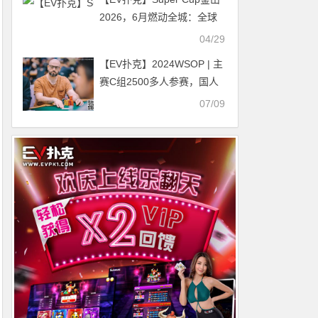
2026，6月燃动全城：全球
智力运动盛典即将启幕
04/29
【EV扑克】2024WSOP | 主
赛C组2500多人参赛，国人
Yu Yuan、杜悦、周全晋
07/09
级，Chang Yuchung独立日
赛获第25名