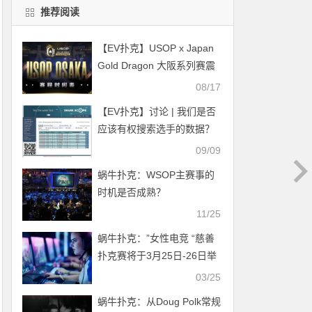
推荐阅读
【EV扑克】USOP x Japan
Gold Dragon 大阪系列赛震
撼来袭！完整赛程公布，总
08/17
保证奖励2.2 亿日元！
【EV扑克】讨论 | 我们是否
应该有权搜索选手的数据？
09/09
蜗牛扑克：WSOP主赛事的
时机是否成熟？
11/25
蜗牛扑克：”女性电竞 “慈善
扑克赛将于3月25日-26日举
办
03/25
蜗牛扑克：​从Doug Polk常规