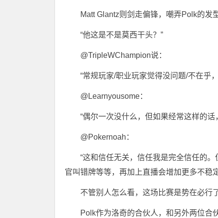
Matt Glantz则剑走偏锋，嘲弄Polk的发
“他这是不是莫西干头？”
@TripleWChampion说：
“常规玩家/职业玩家觉得没问题/不在乎
@Learnyousome：
“偶尔一次没什么，但如果经常这样的话
@Pokernoah：
“这和信任无关，信任我是完全信任的
官叫错牌等等，再加上直播会增加更多不稳定
不管别人怎么看，这场比赛是势在必行
Polk作为洛奇的合伙人，和另外两位合伙人B