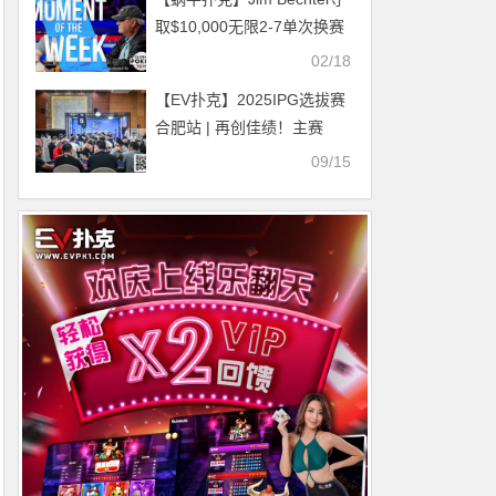
取$10,000无限2-7单次换赛
事桂冠
02/18
【EV扑克】2025IPG选拔赛
合肥站 | 再创佳绩！主赛
1608人次参赛刷新历史记
09/15
录，456人晋级第二轮，胡
焕、董平，分别领跑C/D组