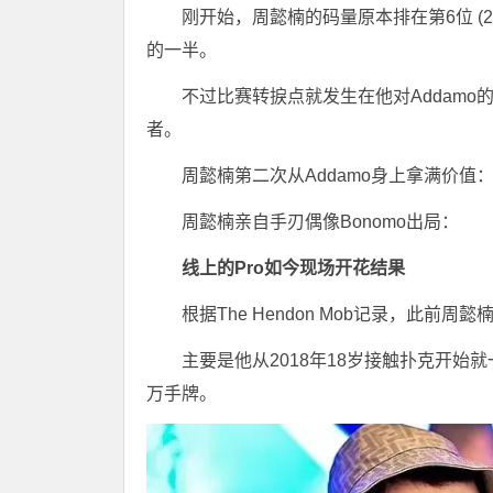
刚开始，周懿楠的码量原本排在第6位 (29BB
的一半。
不过比赛转捩点就发生在他对Addam
者。
周懿楠第二次从Addamo身上拿满价值
周懿楠亲自手刃偶像Bonomo出局：
线上的Pro
如今现场开花结果
根据The Hendon Mob记录，此前周
主要是他从2018年18岁接触扑克开
万手牌。