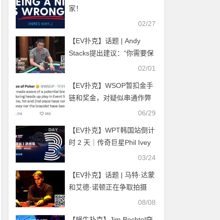
家！
02/27
【EV扑克】话题 | Andy
Stacks提出建议：“你需要保
持平衡，以免精疲力尽”
02/01
【EV扑克】WSOP暂扣金手
链和奖金，对疑似串通作弊
事件展开调查
06/29
【EV扑克】WPT韩国站倒计
时 2 天｜传奇巨星Phil Ivey
与你相约济州岛
03/24
【EV扑克】话题 | 马特·达蒙
和艾德·诺顿正在争取拍摄
《赌王之王》续集
08/08
【蜗牛扑克】Jim Bechtel夺