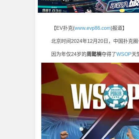
【EV扑克(
www.evp86.com
)报道】
北京时间2024年12月20日，中国扑
因为年仅24岁的
周懿楠
夺得了
WSOP
天