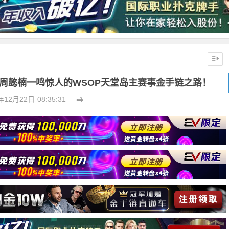
，周懿楠一鸣惊人的WSOP天堂岛主赛事金手链之路！
年12月22日
08:35:31