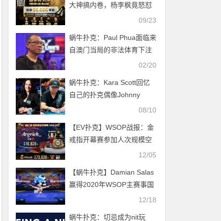
大神搞内卷，杨李枫竟怒怼
徐强、罗曦湘不S不休？
09/23
蜗牛扑克：Paul Phua面临来
自澳门当局的非法体育下注
指控
02/20
蜗牛扑克：Kara Scott回忆
自己的扑克偶像Johnny
Chan
08/10
【EV扑克】WSOP战报：金
戒指开幕赛参加人次规模空
前，国人双进FT斩获佳绩！
12/05
本周经典赛事轮番上阵
【蜗牛扑克】Damian Salas
赢得2020年WSOP主赛事国
际赛段冠军
12/18
蜗牛扑克：​切忌成为nit玩