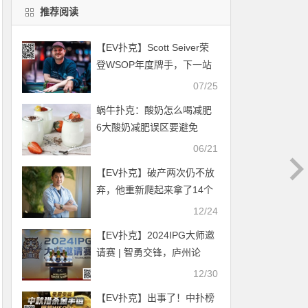
推荐阅读
【EV扑克】Scott Seiver荣
登WSOP年度牌手，下一站
扑克名人堂！
07/25
蜗牛扑克：酸奶怎么喝减肥
6大酸奶减肥误区要避免
06/21
【EV扑克】破产两次仍不放
弃，他重新爬起来拿了14个
冠军！
12/24
【EV扑克】2024IPG大师邀
请赛 | 智勇交锋，庐州论
牌！主赛A组209人参赛80人
12/30
晋级，郑闯41万领跑
【EV扑克】出事了！中扑榜