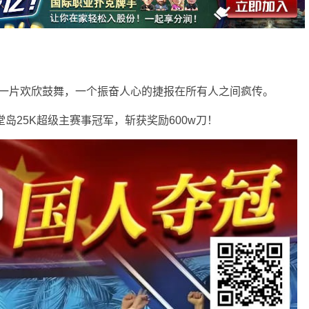
克圈一片欢欣鼓舞，一个振奋人心的捷报在所有人之间疯传。
堂岛25K超级主赛事冠军，斩获奖励600w刀！