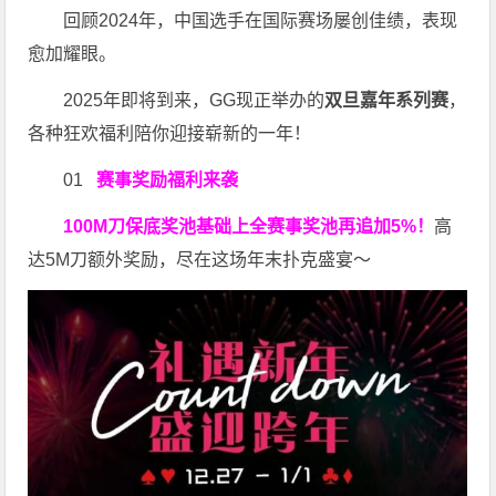
回顾2024年，中国选手在国际赛场屡创佳绩，表现
愈加耀眼。
2025年即将到来，GG现正举办的
双旦嘉年系列赛
，
各种狂欢福利陪你迎接崭新的一年！
01
赛事奖励福利来袭
100M刀
保底奖池基础上全赛事奖池再
追加5%
！
高
达5M刀额外奖励，尽在这场年末扑克盛宴～