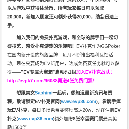
以从游戏中获得体验币，所有玩家每日可以领取
20,000，新加入朋友还可额外获得20,000，助您迅速上
手。
加入我们的免费扑克游戏，和全球的牌手们一起切
磋技艺，感受扑克游戏的乐趣吧！
EV扑克作为GGPoker
在国内新开设的旗舰品牌，每月不断推出福利反馈活
动，现在只要成为EV新用户，达成免费赛任务就可以获
得——
"EV专属大宝箱"启动码1组
加入EV扑克战队：
http://evpk7.com/96088
再送4张免费门票！
想跟美女
Sashimi
一起玩，
想知道最新资讯与赛
程，
敬请锁定EV扑克官网(
www.evp86.com
)。
看牌手痒
玩EV扑克，
每日多场免费赛奖励高达20w，现在注册
EV
扑克(
www.evp86.com
)
额外加赠
8张幸运赛门票
最高奖
励1500倍！