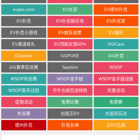
evpks.com
EV女孩
EV德州扑克
EV扑克
EV扑克娱乐场
EV扑克室
EV扑克小游戏
EV疯狂送票
EV福利
EV邀请有礼
EV顶级反馈60%
GGCare
GGpoker
GGPUKE
GG扑克
GG春季狂欢赛
Sashimi
WSOP
WSOP冬巡赛
WSOP金手链
WSOP金手链战报
WSOP高手过招
丹牛也疯狂逆转胜
优惠活动
促销活动
免费比赛
免费赛
冬巡赛
创造正EV
大逃杀玩法
德州扑克
扑克女神
正EV之路