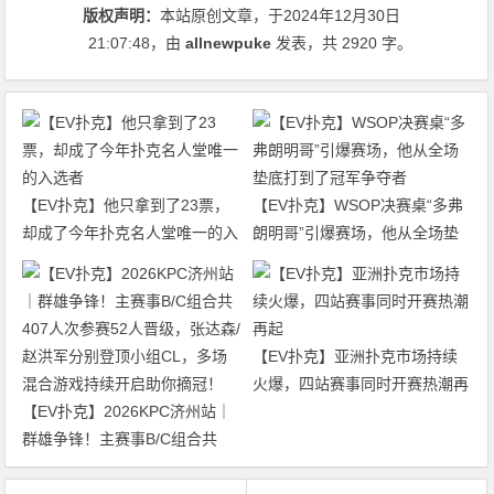
版权声明：
本站原创文章，于2024年12月30日
21:07:48
，由
allnewpuke
发表，共 2920 字。
【EV扑克】他只拿到了23票，
【EV扑克】WSOP决赛桌“多弗
却成了今年扑克名人堂唯一的入
朗明哥”引爆赛场，他从全场垫
选者
底打到了冠军争夺者
【EV扑克】亚洲扑克市场持续
火爆，四站赛事同时开赛热潮再
【EV扑克】2026KPC济州站｜
起
群雄争锋！主赛事B/C组合共
407人次参赛52人晋级，张达森/
赵洪军分别登顶小组CL，多场