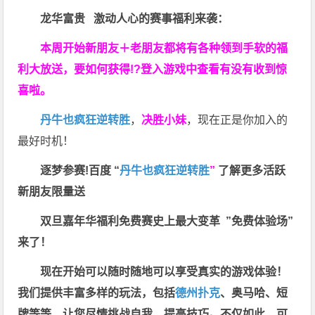
龙华富贵 激动人心的赛事福利来袭：
本周开始新朋友＋老朋友都将有各种领到手软的福
利大放送，要如何获得!?登入游戏中查看有没有收到惊
喜啦。
丹牛也疯狂逆转胜
，
决胜小妹
，现在正是你加入的
最好时机！
逐梦参赛!百度 “
丹牛也疯狂逆转胜
”
了解更多
活跃
新朋友限量送
双旦嘉年华福利
免费赛史上最大变革
”免费体验场”
来了！
现在开始可以随时随地可以享受真实的游戏体验！
我们提供丰富多样的玩法，包括
德州扑克
、奥马哈、短
牌等等，让您尽情挑战自我，提高技巧。不仅如此，
可