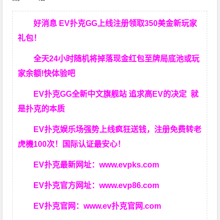
好消息 EV扑克GG上线注册领取350美金新玩家
礼包！
全天24小时随机将掉落现金红包至牌局底池或玩
家余额!快体验吧
EV扑克GG
全新中文旗舰站
追求高EV
的决定
就
是扑克的本质
EV扑克娱乐场强势上线疯狂送钱，注册免费转老
虎機100次！国际认证最安心！
EV扑克最新网址：
www.evpks.com
EV扑克官方网址：
www.evp86.com
EV扑克官网：
www.ev扑克官网.com