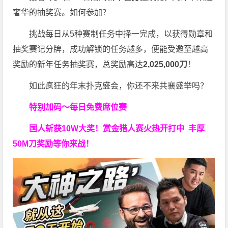
奢华的抽奖赛。如何参加？
挑战每日从5种赛制任务中择一完成，以获得勋章和
抽奖赛记分牌，成功解锁的任务越多，便能受邀至越高
奖励的新年任务抽奖赛，总奖励高达
2,025,000刀
！
如此疯狂的年末扑克盛会，你还不来共襄盛举吗？
特别加码～每日免费席位赛
国人斩获
10W
大奖！
赏金猎人赛火热开打中 丰厚
50M刀奖励等你来战！