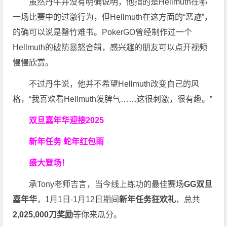
虽然丹牛并没有明确说明，他指的是Hellmuth在哪
一场比赛中的过激行为，但Hellmuth在这方面的“恶迹”，
的确可以说是罄竹难书。PokerGO曾经制作过一个
Hellmuth的破防暴怒合辑，感兴趣的朋友可以点开视频
慢慢欣赏。
不过丹牛说，他并不希望Hellmuth改变自己的风
格，“我喜欢看Hellmuth发脾气……这很刺激，很有趣。”
双旦嘉年华迎接2025
新年任务 蛇年红包雨
盛大登场！
承Tony老师吉言，当今线上练功的最佳赛场
GG双旦
嘉年华
，1月1日-1月12日期间
新年任务狂欢礼
，总共
2,025,000刀奖励
等你来瓜分。