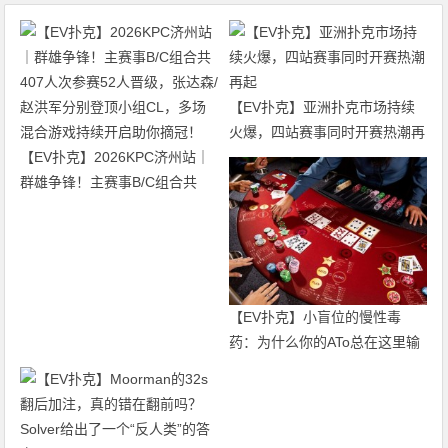
【EV扑克】亚洲扑克市场持续
火爆，四站赛事同时开赛热潮再
【EV扑克】2026KPC济州站｜
起
群雄争锋！主赛事B/C组合共
407人次参赛52人晋级，张达森/
赵洪军分别登顶小组CL，多场
混合游戏持续开启助你摘冠！
【EV扑克】小盲位的慢性毒
药：为什么你的ATo总在这里输
钱？