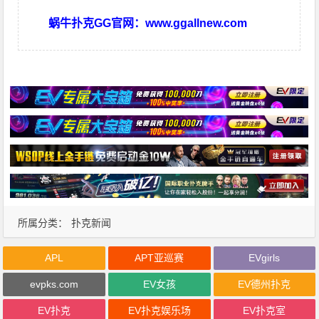
蜗牛扑克GG官网：
www.ggallnew.com
所属分类：
扑克新闻
APL
APT亚巡赛
EVgirls
evpks.com
EV女孩
EV德州扑克
EV扑克
EV扑克娱乐场
EV扑克室