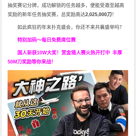
抽奖赛记分牌，成功解锁的任务越多，便能受邀至越高
奖励的新年任务抽奖赛，总奖励高达
2,025,000刀
！
如此疯狂的年末扑克盛会，你还不来共襄盛举吗？
特别加码～每日免费席位赛
国人斩获
10W
大奖！
赏金猎人赛火热开打中 丰厚
50M刀奖励等你来战！