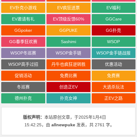
EV扑克小游戏
EV疯狂送票
EV福利
EV邀请有礼
EV顶级反馈60%
GGCare
GGpoker
GGPUKE
GG扑克
GG春季狂欢赛
Sashimi
WSOP
WSOP冬巡赛
WSOP金手链
WSOP金手链战报
WSOP高手过招
丹牛也疯狂逆转胜
优惠活动
促销活动
免费比赛
免费赛
冬巡赛
创造正EV
大逃杀玩法
德州扑克
扑克女神
正EV之路
版权声明：
本站原创文章，于2025年1月4日
15:42:25
，由
allnewpuke
发表，共 2761 字。