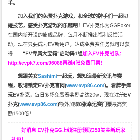
手。
加入我们的免费扑克游戏，和全球的牌手们一起切
磋技艺，感受扑克游戏的乐趣吧！
EV扑克作为GGPoker
在国内新开设的旗舰品牌，每月不断推出福利反馈活
动，现在只要成为EV新用户，达成免费赛任务就可以获
得——
"EV专属大宝箱"启动码1组
加入EV扑克战队：
http://evpk7.com/96088
再送4张免费门票！
想跟美女
Sashimi
一起玩，
想知道最新资讯与赛
程，
敬请锁定EV扑克官网(
www.evp86.com
)。
看牌手痒
玩EV扑克，
每日多场免费赛奖励高达20w，现在注册
EV
扑克(
www.evp86.com
)
额外加赠
8张幸运赛门票
最高奖
励1500倍！
好消息 EV扑克GG上线注册领取350美金新玩家
礼包！