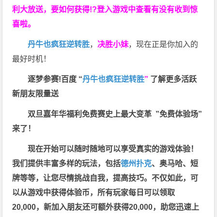
利大放送，要如何获得!?登入游戏中查看有没有收到惊
喜啦。
丹牛也疯狂逆转胜
，
决胜小妹
，现在正是你加入的
最好时机！
逐梦参赛!百度 “
丹牛也疯狂逆转胜
”
了解更多
活跃
新朋友限量送
双旦嘉年华福利
免费赛史上最大变革
”免费体验场”
来了！
现在开始可以随时随地可以享受真实的游戏体验！
我们提供丰富多样的玩法，包括
德州扑克
、奥马哈、短
牌等等，让您尽情挑战自我，提高技巧。不仅如此，
可
以从游戏中获得体验币，所有玩家每日可以领取
20,000，新加入朋友还可额外获得20,000，助您迅速上