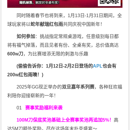
同时随着春节也将到来，1月13日-1月31日期间，全
球玩家将以
蛇年献瑞红包雨
共同庆祝中国新年！
如何参加
：挑战指定常规桌游戏，任意级别每日都
将有福气掉落，而且见者有份、全桌有奖，总价值高达
600w刀
，为比赛增添无限的刺激与乐趣
(偷偷告诉你：1月12日-2月2日登场的
APL
也会有
200w红包雨噢！)
2025年GG现正举办的
双旦嘉年系列赛
，各种狂欢福
利陪你迎接崭新的一年！
01
赛事奖励福利来袭
100M刀
保底奖池基础上全赛事奖池再
追加5%
！
高
达5M刀额外奖励，尽在这场年末扑克盛宴～