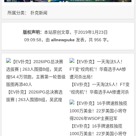
所属分类：
扑克新闻
版权声明：
本站原创文章，于2019年1月23日
09:09:58
，由
allnewpuke
发表，共 956 字。
【EV扑克】一天淘汰5人！FT变
【EV扑克】2026IPG总决赛选
“绞肉机”！华裔选手AA惨遭河杀
拔赛 | 263人围猎B组，吴武煌
出局！
54.4万领跑，主赛第一轮晋级版
图再添40人
【EV扑克】16手牌速胜独揽
1000万美金！22岁美国小将夺